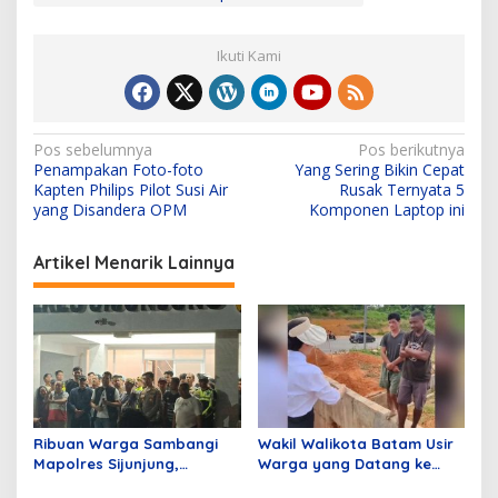
Ikuti Kami
N
Pos sebelumnya
Pos berikutnya
Penampakan Foto-foto
Yang Sering Bikin Cepat
a
Kapten Philips Pilot Susi Air
Rusak Ternyata 5
v
yang Disandera OPM
Komponen Laptop ini
i
Artikel Menarik Lainnya
g
a
s
i
p
o
Ribuan Warga Sambangi
Wakil Walikota Batam Usir
s
Mapolres Sijunjung,
Warga yang Datang ke
Meminta Klarifikasi
Batam Hanya Untuk