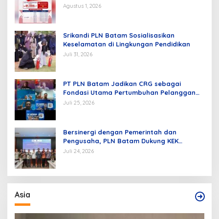
Agustus 1, 2026
Srikandi PLN Batam Sosialisasikan
Keselamatan di Lingkungan Pendidikan
Juli 31, 2026
PT PLN Batam Jadikan CRG sebagai
Fondasi Utama Pertumbuhan Pelanggan
dan Pembangunan Infrastruktur
Juli 25, 2026
Kelistrikan
Bersinergi dengan Pemerintah dan
Pengusaha, PLN Batam Dukung KEK
Tanjung Sauh sebagai Hub Energi Baru
Juli 24, 2026
Asia