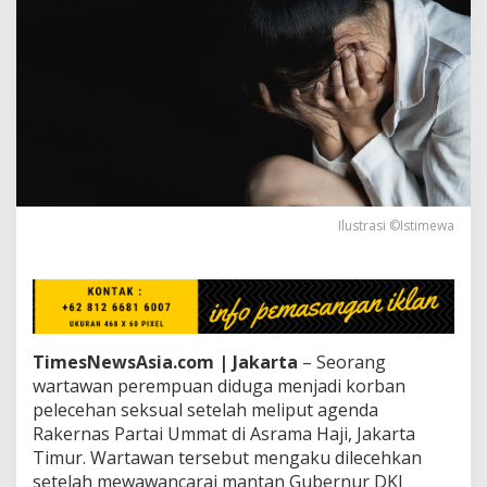
w
a
t
i
D
i
d
u
g
a
A
l
Ilustrasi ©Istimewa
a
m
i
P
e
l
TimesNewsAsia.com | Jakarta
– Seorang
e
c
wartawan perempuan diduga menjadi korban
e
pelecehan seksual setelah meliput agenda
h
Rakernas Partai Ummat di Asrama Haji, Jakarta
a
Timur. Wartawan tersebut mengaku dilecehkan
n
setelah mewawancarai mantan Gubernur DKI
S