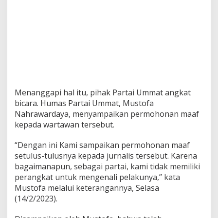
P
a
r
t
a
i
U
m
m
a
Menanggapi hal itu, pihak Partai Ummat angkat
t
bicara. Humas Partai Ummat, Mustofa
M
i
Nahrawardaya, menyampaikan permohonan maaf
n
kepada wartawan tersebut.
t
a
“Dengan ini Kami sampaikan permohonan maaf
M
setulus-tulusnya kepada jurnalis tersebut. Karena
a
a
bagaimanapun, sebagai partai, kami tidak memiliki
f
perangkat untuk mengenali pelakunya,” kata
Mustofa melalui keterangannya, Selasa
(14/2/2023).