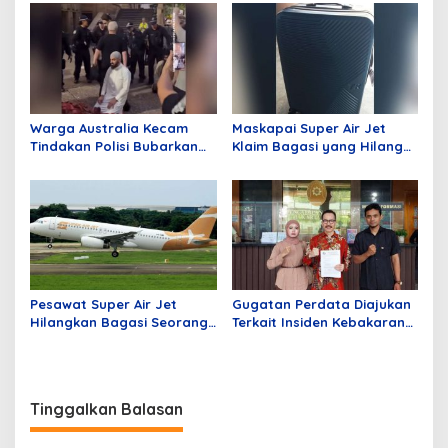
Pemberitaan Terkait
Merusak Lingkungan,
Tambang Dinilai Tidak
Ucapan Li Jadi Sorotan
Berimbang
Publik!
Warga Australia Kecam
Maskapai Super Air Jet
Tindakan Polisi Bubarkan
Klaim Bagasi yang Hilang
Jamaah Sedang Shalat
dan Pengantaran Alamat
Tujuan Gratis
Pesawat Super Air Jet
Gugatan Perdata Diajukan
Hilangkan Bagasi Seorang
Terkait Insiden Kebakaran
Penumpang dari Batam
Kios di Mangga Dua Mall
Tujuan Jakarta
Tinggalkan Balasan