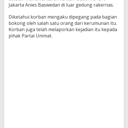
e
Jakarta Anies Baswedan di luar gedung rakernas.
x
u
Diketahui korban mengaku dipegang pada bagian
a
bokong oleh salah satu orang dari kerumunan itu.
l
Korban juga telah melaporkan kejadian itu kepada
s
a
pihak Partai Ummat.
a
t
M
e
l
i
p
u
t
R
a
k
e
r
n
a
s
,