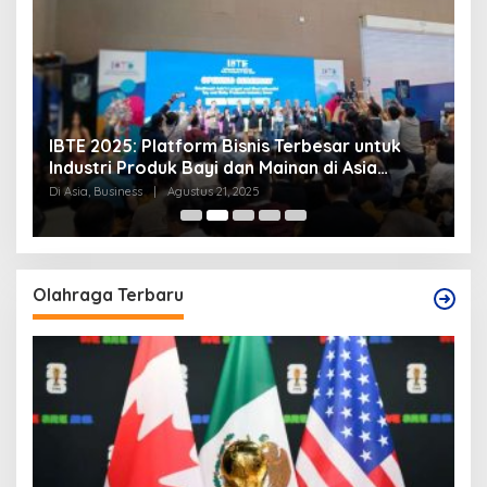
IBTE 2025: Platform Bisnis Terbesar untuk
P
Industri Produk Bayi dan Mainan di Asia
S
Tenggara
Di Asia, Business
|
Agustus 21, 2025
Di
Olahraga Terbaru