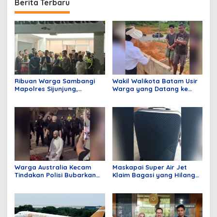
Berita Terbaru
Ribuan Warga Sambangi
Wakil Walikota Batam Usir
Mapolres Sijunjung,
Warga yang Datang ke
Meminta Klarifikasi
Batam Hanya Untuk
Pemberitaan Terkait
Merusak Lingkungan,
Tambang Dinilai Tidak
Ucapan Li Jadi Sorotan
Berimbang
Publik!
Warga Australia Kecam
Maskapai Super Air Jet
Tindakan Polisi Bubarkan
Klaim Bagasi yang Hilang
Jamaah Sedang Shalat
dan Pengantaran Alamat
Tujuan Gratis