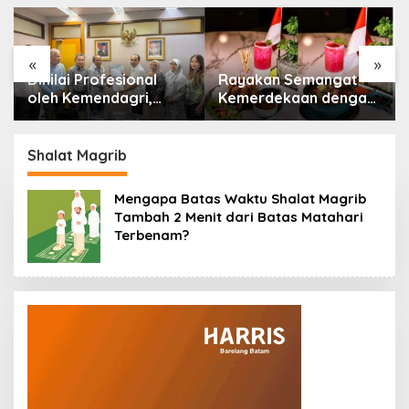
«
»
Dinilai Profesional
Rayakan Semangat
oleh Kemendagri,
Kemerdekaan dengan
GAPERKASINDO
Flavours of Nusantara
Tawarkan Solusi
di Grand Mercure
Inovatif untuk
Batam Centre
Shalat Magrib
Pemerintah Daerah
Mengapa Batas Waktu Shalat Magrib
Tambah 2 Menit dari Batas Matahari
Terbenam?