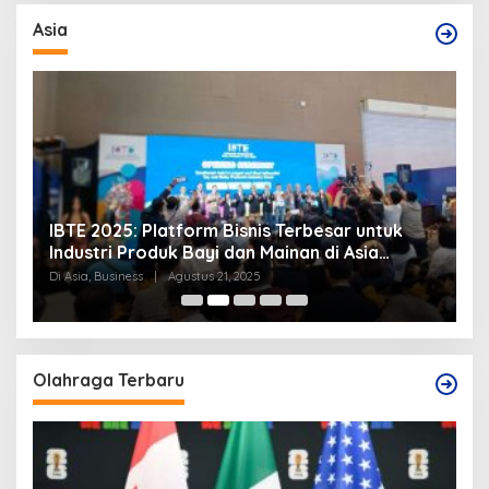
Asia
IBTE 2025: Platform Bisnis Terbesar untuk
P
Industri Produk Bayi dan Mainan di Asia
S
Tenggara
Di Asia, Business
|
Agustus 21, 2025
Di
Olahraga Terbaru