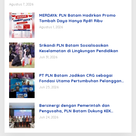
Centre
Agustus 7, 2026
MERDAYA: PLN Batam Hadirkan Promo
Tambah Daya Hanya Rp81 Ribu
Agustus 1, 2026
Srikandi PLN Batam Sosialisasikan
Keselamatan di Lingkungan Pendidikan
Juli 31, 2026
PT PLN Batam Jadikan CRG sebagai
Fondasi Utama Pertumbuhan Pelanggan
dan Pembangunan Infrastruktur
Juli 25, 2026
Kelistrikan
Bersinergi dengan Pemerintah dan
Pengusaha, PLN Batam Dukung KEK
Tanjung Sauh sebagai Hub Energi Baru
Juli 24, 2026