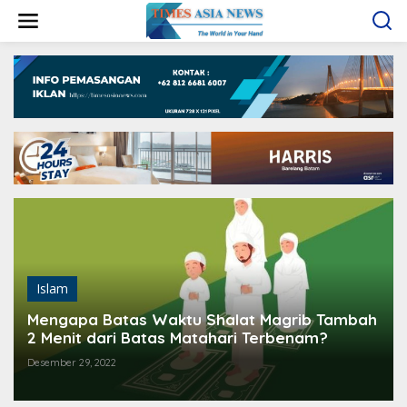
L
e
w
a
t
i
k
e
k
o
n
t
e
n
Islam
Mengapa Batas Waktu Shalat Magrib Tambah
2 Menit dari Batas Matahari Terbenam?
Desember 29, 2022