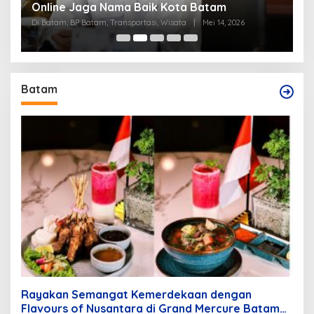
Online Jaga Nama Baik Kota Batam
B
Di Batam, BP Batam, Transportasi, Wisata
|
Mei 14, 2026
Di
Batam
Rayakan Semangat Kemerdekaan dengan
Flavours of Nusantara di Grand Mercure Batam