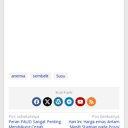
anemia
sembelit
Susu
Ikuti Kami
N
Pos sebelumnya
Pos berikutnya
Peran PAUD Sangat Penting
Hari Ini: Harga emas Antam
a
Mendukung Cegah
Masih Stagnan pada Posisi