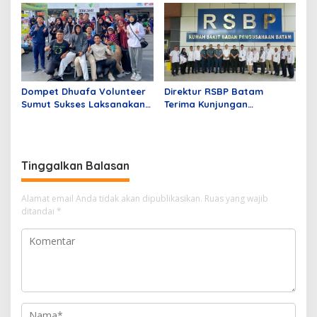
Sakit dengan Fondasi
Lengkap
Regulasi; Infrastruktur dan
AI yang Aman
Dompet Dhuafa Volunteer
Direktur RSBP Batam
Sumut Sukses Laksanakan
Terima Kunjungan
Program ALS Gratis
Wakapuskes TNI, Bahas
Sinergi Layanan Kesehatan
Tinggalkan Balasan
Alamat email Anda tidak akan dipublikasikan.
Ruas yang wajib
ditandai
*