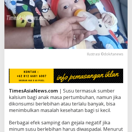
u
s
u
p
a
d
a
A
n
a
Ilustrasi ©dok/tanews
k
B
e
r
l
e
b
TimesAsiaNews.com
| Susu termasuk sumber
i
kalsium bagi anak masa pertumbuhan, namun jika
h
dikonsumsi berlebihan atau terlalu banyak, bisa
a
n
menimbulkan masalah kesehatan bagi si kecil.
,
D
Berbagai efek samping dan gejala negatif jika
a
minum susu berlebihan harus diwaspadai. Menurut
p