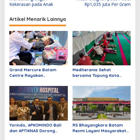
v
Kekerasan pada Anak
Rp1,035 juta Per Gram
i
Artikel Menarik Lainnya
g
a
s
i
p
o
Grand Mercure Batam
Mediterania Sehat
s
Centre Rayakan
bersama Topung Kota
Anniversary Pertama
Batam
dengan Aksi Donor Darah,
Kumpulkan 40 Kantong
Darah
Yorindo, APKOMINDO Bali
RS Bhayangkara Batam
dan APTIKNAS Dorong
Resmi Layani Masyarakat
Transformasi Digital Rumah
Kepri, Fasilitas Modern dan