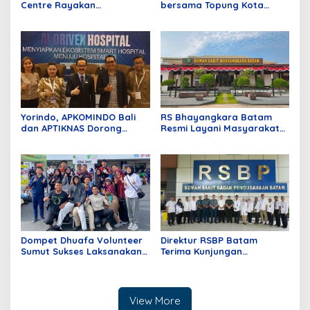
Centre Rayakan
bersama Topung Kota
Anniversary Pertama
Batam
dengan Aksi Donor Darah,
Kumpulkan 40 Kantong
Darah
Yorindo, APKOMINDO Bali
RS Bhayangkara Batam
dan APTIKNAS Dorong
Resmi Layani Masyarakat
Transformasi Digital Rumah
Kepri, Fasilitas Modern dan
Sakit dengan Fondasi
Lengkap
Regulasi; Infrastruktur dan
AI yang Aman
Dompet Dhuafa Volunteer
Direktur RSBP Batam
Sumut Sukses Laksanakan
Terima Kunjungan
Program ALS Gratis
Wakapuskes TNI, Bahas
Sinergi Layanan Kesehatan
View More