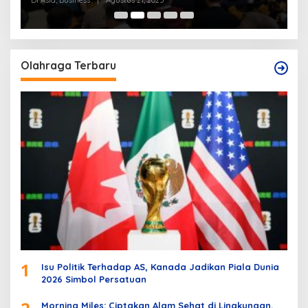
Di Asia, Business
|
Agustus 21, 2025
Di
Olahraga Terbaru
1
Isu Politik Terhadap AS, Kanada Jadikan Piala Dunia
2026 Simbol Persatuan
Morning Miles: Ciptakan Alam Sehat di Lingkungan,