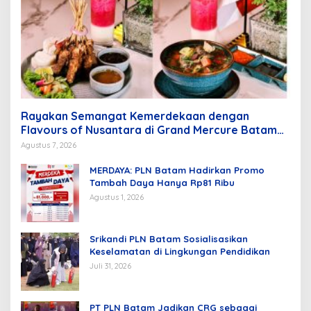
Rayakan Semangat Kemerdekaan dengan
Flavours of Nusantara di Grand Mercure Batam
Centre
Agustus 7, 2026
MERDAYA: PLN Batam Hadirkan Promo
Tambah Daya Hanya Rp81 Ribu
Agustus 1, 2026
Srikandi PLN Batam Sosialisasikan
Keselamatan di Lingkungan Pendidikan
Juli 31, 2026
PT PLN Batam Jadikan CRG sebagai