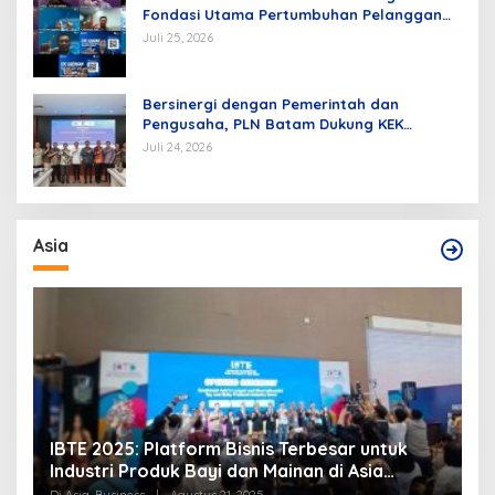
Fondasi Utama Pertumbuhan Pelanggan
dan Pembangunan Infrastruktur
Juli 25, 2026
Kelistrikan
Bersinergi dengan Pemerintah dan
Pengusaha, PLN Batam Dukung KEK
Tanjung Sauh sebagai Hub Energi Baru
Juli 24, 2026
Asia
IBTE 2025: Platform Bisnis Terbesar untuk
P
Industri Produk Bayi dan Mainan di Asia
S
Tenggara