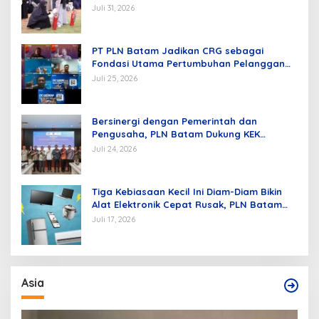
Juli 31, 2026
PT PLN Batam Jadikan CRG sebagai
Fondasi Utama Pertumbuhan Pelanggan
dan Pembangunan Infrastruktur
Juli 25, 2026
Kelistrikan
Bersinergi dengan Pemerintah dan
Pengusaha, PLN Batam Dukung KEK
Tanjung Sauh sebagai Hub Energi Baru
Juli 24, 2026
Tiga Kebiasaan Kecil Ini Diam-Diam Bikin
Alat Elektronik Cepat Rusak, PLN Batam
Berikan Tips Mengatasinya
Juli 17, 2026
Asia