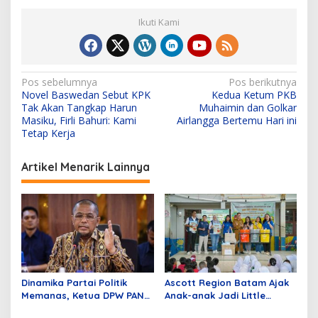
Ikuti Kami
N
Pos sebelumnya
Pos berikutnya
Novel Baswedan Sebut KPK
Kedua Ketum PKB
a
Tak Akan Tangkap Harun
Muhaimin dan Golkar
v
Masiku, Firli Bahuri: Kami
Airlangga Bertemu Hari ini
Tetap Kerja
i
g
Artikel Menarik Lainnya
a
s
i
p
o
s
Dinamika Partai Politik
Ascott Region Batam Ajak
Memanas, Ketua DPW PAN
Anak-anak Jadi Little
Sumbar Mengundurkan Diri
Heroes pada Peringatan