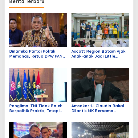
Berita Terbaru
Dinamika Partai Politik
Ascott Region Batam Ajak
Memanas, Ketua DPW PAN
Anak-anak Jadi Little
Sumbar Mengundurkan Diri
Heroes pada Peringatan
World Environmental
Education Day 2026
Panglima: TNI Tidak Boleh
Amsakar-Li Claudia Bakal
Berpolitik Praktis, Tetapi
Dilantik MK Bersama
Harus Tahu Politik Negara
Delapan Hakim Tolak
Permohonan Paslon Wali
Kota Batam Nomor Urut 1