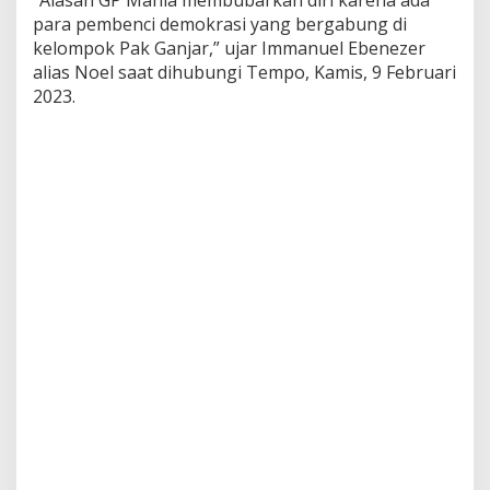
“Alasan GP Mania membubarkan diri karena ada
n
para pembenci demokrasi yang bergabung di
j
kelompok Pak Ganjar,” ujar Immanuel Ebenezer
a
alias Noel saat dihubungi Tempo, Kamis, 9 Februari
r
M
2023.
a
n
i
a
M
e
m
b
u
b
a
r
k
a
n
D
i
r
i