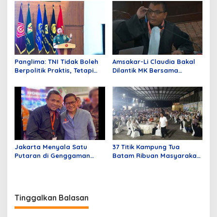
World Environmental
Education Day 2026
Panglima: TNI Tidak Boleh
Amsakar-Li Claudia Bakal
Berpolitik Praktis, Tetapi
Dilantik MK Bersama
Harus Tahu Politik Negara
Delapan Hakim Tolak
Permohonan Paslon Wali
Kota Batam Nomor Urut 1
Jakarta Menyala Satu
37 Titik Kampung Tua
Putaran di Genggaman
Batam Ribuan Masyarakat
Pramono – Rano
Hadir Dukung Asli Sayang
Pemilu Batam dan Kepri
Tinggalkan Balasan