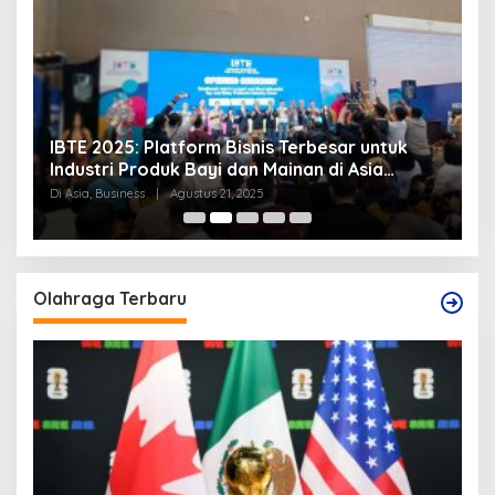
IBTE 2025: Platform Bisnis Terbesar untuk
P
Industri Produk Bayi dan Mainan di Asia
S
Tenggara
Di Asia, Business
|
Agustus 21, 2025
Di
Olahraga Terbaru