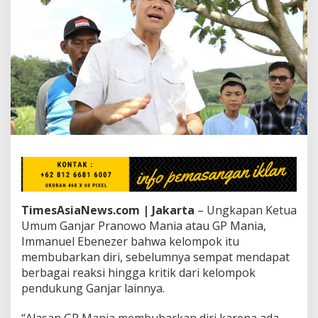
e
l
E
b
e
n
e
z
e
r
U
n
g
k
a
p
TimesAsiaNews.com | Jakarta
– Ungkapan Ketua
R
e
Umum Ganjar Pranowo Mania atau GP Mania,
l
Immanuel Ebenezer bahwa kelompok itu
a
membubarkan diri, sebelumnya sempat mendapat
w
berbagai reaksi hingga kritik dari kelompok
a
pendukung Ganjar lainnya.
n
G
a