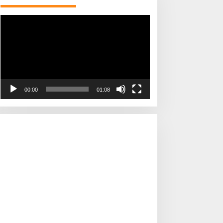
Pemutar
Video
00:00
01:08