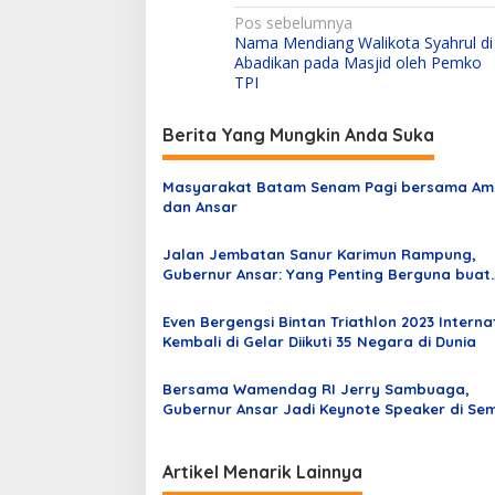
N
Pos sebelumnya
Nama Mendiang Walikota Syahrul di
a
Abadikan pada Masjid oleh Pemko
v
TPI
i
Berita Yang Mungkin Anda Suka
g
a
Masyarakat Batam Senam Pagi bersama Am
s
dan Ansar
i
Jalan Jembatan Sanur Karimun Rampung,
p
Gubernur Ansar: Yang Penting Berguna buat
Masyarakat
o
Even Bergengsi Bintan Triathlon 2023 Interna
s
Kembali di Gelar Diikuti 35 Negara di Dunia
Bersama Wamendag RI Jerry Sambuaga,
Gubernur Ansar Jadi Keynote Speaker di Se
Nasional Uniba
Artikel Menarik Lainnya