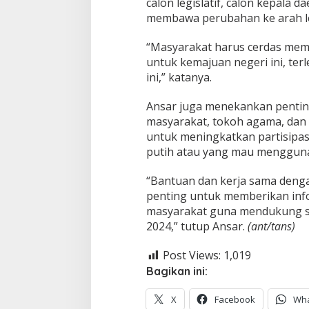
calon legislatif, calon kepala
membawa perubahan ke arah le
“Masyarakat harus cerdas memi
untuk kemajuan negeri ini, terle
ini,” katanya.
Ansar juga menekankan pentin
masyarakat, tokoh agama, dan
untuk meningkatkan partisipasi
putih atau yang mau menggunak
“Bantuan dan kerja sama denga
penting untuk memberikan inf
masyarakat guna mendukung s
2024,” tutup Ansar.
(ant/tans)
Post Views:
1,019
Bagikan ini:
X
Facebook
Wh