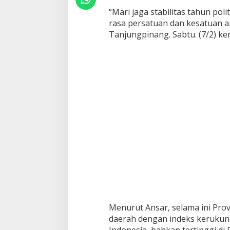
n
“Mari jaga stabilitas tahun p
P
rasa persatuan dan kesatuan a
o
Tanjungpinang. Sabtu. (7/2) ke
l
i
t
i
k
P
e
m
i
l
u
2
0
2
4
Menurut Ansar, selama ini Provi
daerah dengan indeks kerukun