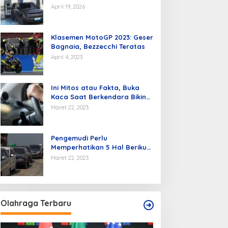
Kendaraan Listrik di Batam
April 19, 2026
Klasemen MotoGP 2023: Geser
Bagnaia, Bezzecchi Teratas
April 4, 2023
Ini Mitos atau Fakta, Buka
Kaca Saat Berkendara Bikin
Mobil Hemat BBM
Maret 22, 2023
Pengemudi Perlu
Memperhatikan 5 Hal Berikut
Agar Hemat BBM.
Maret 22, 2023
Olahraga Terbaru