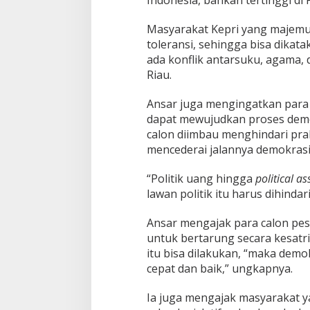
Indonesia, bahkan tertinggi di
Masyarakat Kepri yang majemuk
toleransi, sehingga bisa dikat
ada konflik antarsuku, agama,
Riau.
Ansar juga mengingatkan para 
dapat mewujudkan proses demok
calon diimbau menghindari prak
mencederai jalannya demokras
“Politik uang hingga
p
olitical a
lawan politik itu harus dihindar
Ansar mengajak para calon pes
untuk bertarung secara kesatria
itu bisa dilakukan, “maka demok
cepat dan baik,” ungkapnya.
Ia juga mengajak masyarakat ya