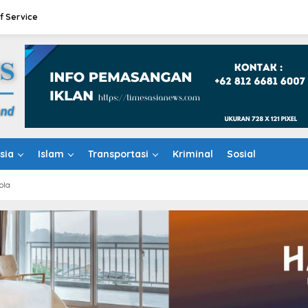
f Service
sia
Islam
Transportasi
Kriminal
Sosial
ola