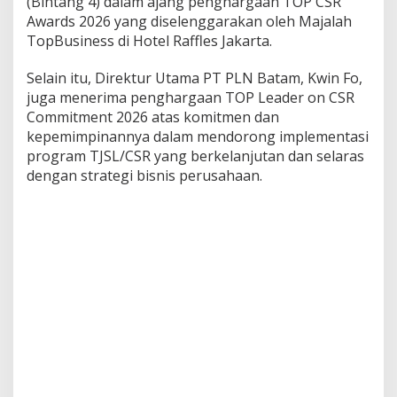
(Bintang 4) dalam ajang penghargaan TOP CSR
2
Awards 2026 yang diselenggarakan oleh Majalah
6
TopBusiness di Hotel Raffles Jakarta.
d
a
n
Selain itu, Direktur Utama PT PLN Batam, Kwin Fo,
T
juga menerima penghargaan TOP Leader on CSR
O
Commitment 2026 atas komitmen dan
P
kepemimpinannya dalam mendorong implementasi
L
e
program TJSL/CSR yang berkelanjutan dan selaras
a
dengan strategi bisnis perusahaan.
d
e
r
o
n
C
S
R
C
o
m
m
i
t