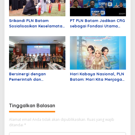
Srikandi PLN Batam
PT PLN Batam Jadikan CRG
Sosialisasikan Keselamatan
sebagai Fondasi Utama
di Lingkungan Pendidikan
Pertumbuhan Pelanggan
dan Pembangunan
Infrastruktur Kelistrikan
Bersinergi dengan
Hari Kabaya Nasional, PLN
Pemerintah dan
Batam: Mari Kita Menjaga
Pengusaha, PLN Batam
dan Merawat Warisan
Dukung KEK Tanjung Sauh
Budaya
sebagai Hub Energi Baru
Tinggalkan Balasan
Alamat email Anda tidak akan dipublikasikan.
Ruas yang wajib
ditandai
*