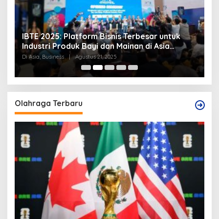
IBTE 2025: Platform Bisnis Terbesar untuk
P
Industri Produk Bayi dan Mainan di Asia
S
Tenggara
Di Asia, Business
|
Agustus 21, 2025
Di
Olahraga Terbaru