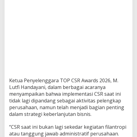
m
e
n
t
2
0
2
6
Ketua Penyelenggara TOP CSR Awards 2026, M.
Lutfi Handayani, dalam berbagai acaranya
menyampaikan bahwa implementasi CSR saat ini
tidak lagi dipandang sebagai aktivitas pelengkap
perusahaan, namun telah menjadi bagian penting
dalam strategi keberlanjutan bisnis.
“CSR saat ini bukan lagi sekedar kegiatan filantropi
atau tanggung jawab administratif perusahaan.