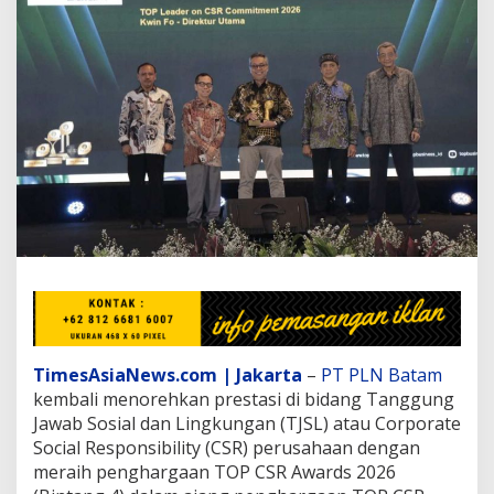
P
e
n
g
h
a
r
g
a
a
n
T
O
P
C
S
R
A
w
TimesAsiaNews.com | Jakarta
–
PT PLN Batam
a
kembali menorehkan prestasi di bidang Tanggung
r
Jawab Sosial dan Lingkungan (TJSL) atau Corporate
d
Social Responsibility (CSR) perusahaan dengan
s
2
meraih penghargaan TOP CSR Awards 2026
0