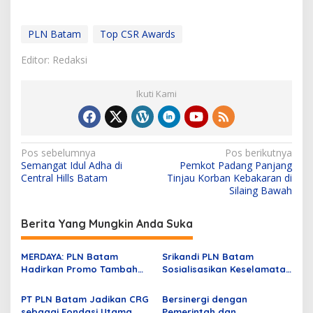
PLN Batam
Top CSR Awards
Editor: Redaksi
Ikuti Kami
N
Pos sebelumnya
Pos berikutnya
Semangat Idul Adha di
Pemkot Padang Panjang
a
Central Hills Batam
Tinjau Korban Kebakaran di
v
Silaing Bawah
i
Berita Yang Mungkin Anda Suka
g
a
MERDAYA: PLN Batam
Srikandi PLN Batam
s
Hadirkan Promo Tambah
Sosialisasikan Keselamatan
Daya Hanya Rp81 Ribu
di Lingkungan Pendidikan
i
PT PLN Batam Jadikan CRG
Bersinergi dengan
p
sebagai Fondasi Utama
Pemerintah dan