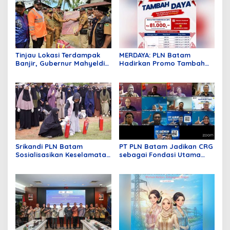
Tinjau Lokasi Terdampak
MERDAYA: PLN Batam
Banjir, Gubernur Mahyeldi
Hadirkan Promo Tambah
Ungkap Begini!
Daya Hanya Rp81 Ribu
Srikandi PLN Batam
PT PLN Batam Jadikan CRG
Sosialisasikan Keselamatan
sebagai Fondasi Utama
di Lingkungan Pendidikan
Pertumbuhan Pelanggan
dan Pembangunan
Infrastruktur Kelistrikan