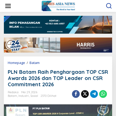
L
e
w
a
t
i
k
e
k
o
n
t
e
Homepage
/
Batam
P
n
L
PLN Batam Raih Penghargaan TOP CSR
N
B
Awards 2026 dan TOP Leader on CSR
a
Commitment 2026
t
a
Redaksi
Mei 29, 2026
m
Batam
,
Industri
,
Sosial
2370 Dilihat
R
a
i
h