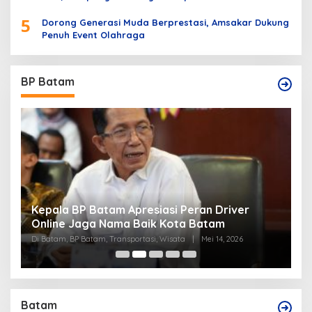
5
Dorong Generasi Muda Berprestasi, Amsakar Dukung
Penuh Event Olahraga
BP Batam
Kepala BP Batam Apresiasi Peran Driver
P
Online Jaga Nama Baik Kota Batam
B
Di Batam, BP Batam, Transportasi, Wisata
|
Mei 14, 2026
Di
Batam