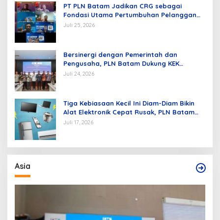
PT PLN Batam Jadikan CRG sebagai
Fondasi Utama Pertumbuhan Pelanggan
dan Pembangunan Infrastruktur
Juli 25, 2026
Kelistrikan
Bersinergi dengan Pemerintah dan
Pengusaha, PLN Batam Dukung KEK
Tanjung Sauh sebagai Hub Energi Baru
Juli 24, 2026
Tiga Kebiasaan Kecil Ini Diam-Diam Bikin
Alat Elektronik Cepat Rusak, PLN Batam
Berikan Tips Mengatasinya
Juli 17, 2026
Asia