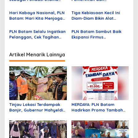
Pertumbuhan Pelanggan
Pengusaha, PLN Batam
o
dan Pembangunan
Dukung KEK Tanjung Sauh
Hari Kabaya Nasional, PLN
Tiga Kebiasaan Kecil Ini
s
Infrastruktur Kelistrikan
sebagai Hub Energi Baru
Batam: Mari Kita Menjaga
Diam-Diam Bikin Alat
dan Merawat Warisan
Elektronik Cepat Rusak,
Budaya
PLN Batam Berikan Tips
PLN Batam Selalu Ingatkan
PLN Batam Sambut Baik
Mengatasinya
Pelanggan, Cek Tagihan
Ekspansi Firmus
Listrik pada Awal Bulan
Technologies Pty Ltd,
Bangun Pusat Data AI
Nvidia bersama DayOne
Artikel Menarik Lainnya
Tinjau Lokasi Terdampak
MERDAYA: PLN Batam
Banjir, Gubernur Mahyeldi
Hadirkan Promo Tambah
Ungkap Begini!
Daya Hanya Rp81 Ribu