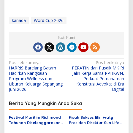
kanada
Word Cup 2026
Ikuti Kami
N
Pos sebelumnya
Pos berikutnya
HARRIS Barelang Batam
PERATIN dan Pusdik MK RI
a
Hadirkan Rangkaian
Jalin Kerja Sama PPHKWN,
v
Program Wellness dan
Perkuat Pemahaman
Liburan Keluarga Sepanjang
Konstitusi Advokat di Era
i
Juni 2026
Digital
g
Berita Yang Mungkin Anda Suka
a
s
Festival Maritim Richmond
Kisah Sukses Elin Waty
i
Tahunan Diselenggarakan
Presiden Direktur Sun Life
p
di Kanada
Financial Indonesia