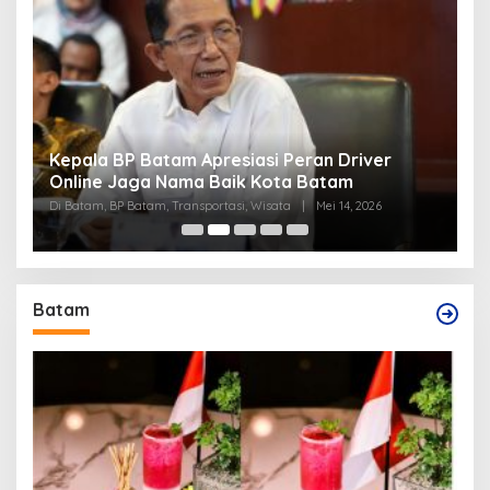
Kepala BP Batam Apresiasi Peran Driver
Per
Online Jaga Nama Baik Kota Batam
Bat
Di Batam, BP Batam, Transportasi, Wisata
|
Mei 14, 2026
Di B
Batam