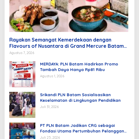
Rayakan Semangat Kemerdekaan dengan
Flavours of Nusantara di Grand Mercure Batam
Centre
Agustus 7, 2026
MERDAYA: PLN Batam Hadirkan Promo
Tambah Daya Hanya Rp81 Ribu
Agustus 1, 2026
Srikandi PLN Batam Sosialisasikan
Keselamatan di Lingkungan Pendidikan
Juli 31, 2026
PT PLN Batam Jadikan CRG sebagai
Fondasi Utama Pertumbuhan Pelanggan
dan Pembangunan Infrastruktur
Juli 25, 2026