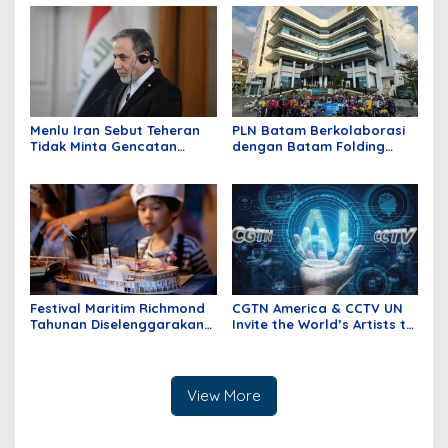
Fun Run 5K
Menlu Iran Sebut Teheran
PLN Batam Berkolaborasi
Tidak Minta Gencatan
dengan Batam Folding
Senjata, Tak Ada Alasan
Bike, Kampanyekan Gaya
untuk Bernegosiasi dengan
Hidup Sehat
AS
Festival Maritim Richmond
CGTN America & CCTV UN
Tahunan Diselenggarakan
Invite the World’s Artists to
di Kanada
Explore the Future of
Storytelling with AI
View More