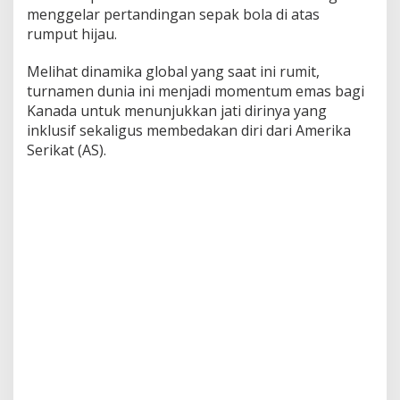
l
menggelar pertandingan sepak bola di atas
a
rumput hijau.
D
u
Melihat dinamika global yang saat ini rumit,
n
turnamen dunia ini menjadi momentum emas bagi
i
a
Kanada untuk menunjukkan jati dirinya yang
2
inklusif sekaligus membedakan diri dari Amerika
0
Serikat (AS).
2
6
S
i
m
b
o
l
P
e
r
s
a
t
u
a