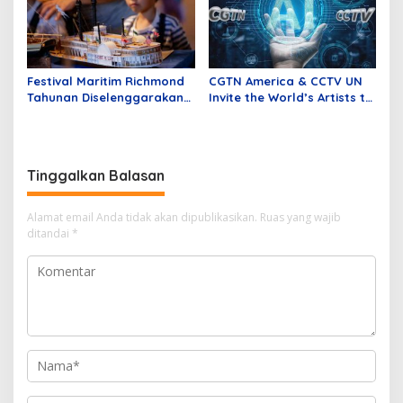
Festival Maritim Richmond
CGTN America & CCTV UN
Tahunan Diselenggarakan
Invite the World’s Artists to
di Kanada
Explore the Future of
Storytelling with AI
Tinggalkan Balasan
Alamat email Anda tidak akan dipublikasikan.
Ruas yang wajib
ditandai
*