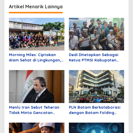
o
Artikel Menarik Lainnya
s
Morning Miles: Ciptakan
Dedi Ditetapkan Sebagai
Alam Sehat di Lingkungan,
Ketua PTMSI Kabupaten
Central Hills Batam Gelar
Karimun Periode 2026-2030
Fun Run 5K
Menlu Iran Sebut Teheran
PLN Batam Berkolaborasi
Tidak Minta Gencatan
dengan Batam Folding
Senjata, Tak Ada Alasan
Bike, Kampanyekan Gaya
untuk Bernegosiasi dengan
Hidup Sehat
AS