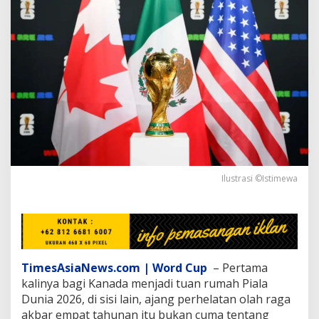
r
h
a
d
a
p
A
S
,
K
a
n
a
d
Ilustrasi ©Istimewa
a
J
a
d
i
k
a
TimesAsiaNews.com | Word Cup
– Pertama
n
kalinya bagi Kanada menjadi tuan rumah Piala
P
Dunia 2026, di sisi lain, ajang perhelatan olah raga
i
akbar empat tahunan itu bukan cuma tentang
a