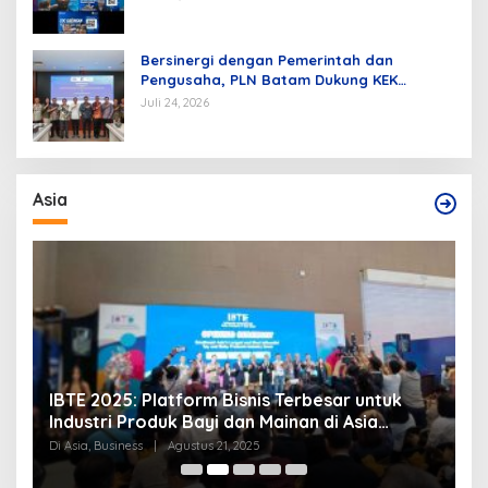
Kelistrikan
Bersinergi dengan Pemerintah dan
Pengusaha, PLN Batam Dukung KEK
Tanjung Sauh sebagai Hub Energi Baru
Juli 24, 2026
Asia
IBTE 2025: Platform Bisnis Terbesar untuk
P
Industri Produk Bayi dan Mainan di Asia
S
Tenggara
Di Asia, Business
|
Agustus 21, 2025
Di