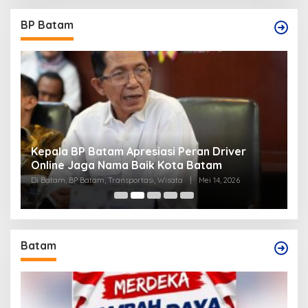
BP Batam
Kepala BP Batam Apresiasi Peran Driver
P
Online Jaga Nama Baik Kota Batam
B
Di Batam, BP Batam, Transportasi, Wisata
|
Mei 14, 2026
Di
Batam