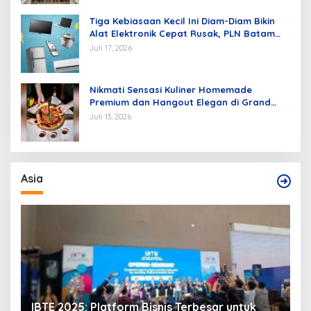
Tiga Kebiasaan Kecil Ini Diam-Diam Bikin
Alat Elektronik Cepat Rusak, PLN Batam
Berikan Tips Mengatasinya
Juli 17, 2026
Nikmati Sensasi Kuliner Homemade
Premium dan Hangout Elegan di Grand
Mercure Batam Centre
Juli 13, 2026
Asia
IBTE 2025: Platform Bisnis Terbesar untuk
P