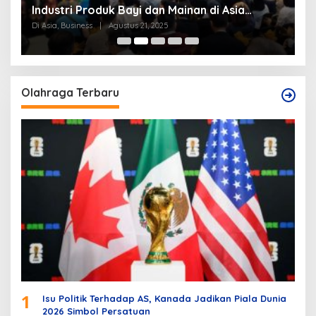
Industri Produk Bayi dan Mainan di Asia
S
Tenggara
Di Asia, Business
|
Agustus 21, 2025
Di
Olahraga Terbaru
1
Isu Politik Terhadap AS, Kanada Jadikan Piala Dunia
2026 Simbol Persatuan