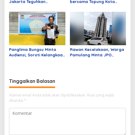
Jakarta Teguhkan
bersama Topung Kota
Komitmen Bebas Narkoba
Batam
dan Handphone Lewat Apel
Ikrar Bersama
Panglima Bungsu Minta
Rawan Kecelakaan, Warga
Audiensi, Soroti Kelangkaan
Pamulang Minta JPO
BBM di Penyalai Kuala
Segera Dibangun
Kampar
Tinggalkan Balasan
Alamat email Anda tidak akan dipublikasikan.
Ruas yang wajib
ditandai
*