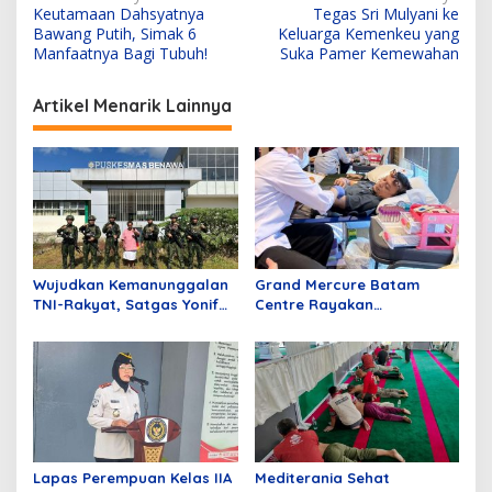
Keutamaan Dahsyatnya
Tegas Sri Mulyani ke
a
Bawang Putih, Simak 6
Keluarga Kemenkeu yang
v
Manfaatnya Bagi Tubuh!
Suka Pamer Kemewahan
i
Artikel Menarik Lainnya
g
a
s
i
p
o
Wujudkan Kemanunggalan
Grand Mercure Batam
s
TNI-Rakyat, Satgas Yonif
Centre Rayakan
645/GTY Gelar Pelayanan
Anniversary Pertama
Kesehatan di Distrik
dengan Aksi Donor Darah,
Benawa
Kumpulkan 40 Kantong
Darah
Lapas Perempuan Kelas IIA
Mediterania Sehat