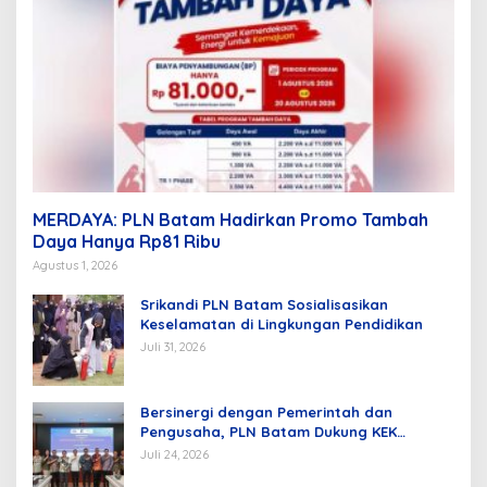
MERDAYA: PLN Batam Hadirkan Promo Tambah
Daya Hanya Rp81 Ribu
Agustus 1, 2026
Srikandi PLN Batam Sosialisasikan
Keselamatan di Lingkungan Pendidikan
Juli 31, 2026
Bersinergi dengan Pemerintah dan
Pengusaha, PLN Batam Dukung KEK
Tanjung Sauh sebagai Hub Energi Baru
Juli 24, 2026