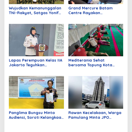
Wujudkan Kemanunggalan
Grand Mercure Batam
TNI-Rakyat, Satgas Yonif
Centre Rayakan
645/GTY Gelar Pelayanan
Anniversary Pertama
Kesehatan di Distrik
dengan Aksi Donor Darah,
Benawa
Kumpulkan 40 Kantong
Darah
Lapas Perempuan Kelas IIA
Mediterania Sehat
Jakarta Teguhkan
bersama Topung Kota
Komitmen Bebas Narkoba
Batam
dan Handphone Lewat Apel
Ikrar Bersama
Panglima Bungsu Minta
Rawan Kecelakaan, Warga
Audiensi, Soroti Kelangkaan
Pamulang Minta JPO
BBM di Penyalai Kuala
Segera Dibangun
Kampar