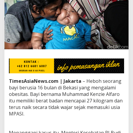
a
s
i
U
m
u
r
1
6
B
u
l
a
n
P
TimesAsiaNews.com | Jakarta
– Heboh seorang
u
bayi berusia 16 bulan di Bekasi yang mengalami
n
obesitas. Bayi bernama Muhammad Kenzie Alfaro
y
a
itu memiliki berat badan mencapai 27 kilogram dan
B
terus naik secara tidak wajar sejak memasuki usia
B
MPASI.
2
7
K
g
Menanggapi kasus itu, Menteri Kesehatan RI Budi