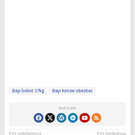
Bayi bobot 27kg
Bayi Kenzie obesitas
Ikuti Kami
N
Pos sebelumnya
Pos berikutnya