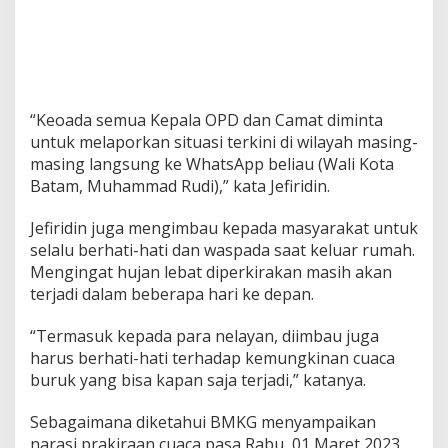
a
h
P
a
n
t
“Keoada semua Kepala OPD dan Camat diminta
a
u
untuk melaporkan situasi terkini di wilayah masing-
W
masing langsung ke WhatsApp beliau (Wali Kota
i
Batam, Muhammad Rudi),” kata Jefiridin.
l
a
Jefiridin juga mengimbau kepada masyarakat untuk
y
a
selalu berhati-hati dan waspada saat keluar rumah.
h
Mengingat hujan lebat diperkirakan masih akan
M
terjadi dalam beberapa hari ke depan.
a
s
“Termasuk kepada para nelayan, diimbau juga
i
n
harus berhati-hati terhadap kemungkinan cuaca
g
buruk yang bisa kapan saja terjadi,” katanya.
-
m
Sebagaimana diketahui BMKG menyampaikan
a
narasi prakiraan cuaca pasa Rabu, 01 Maret 2023.
s