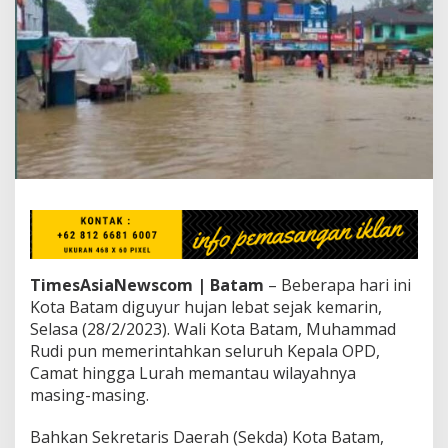
E
x
t
r
i
m
B
a
t
a
m
,
R
u
d
i
TimesAsiaNewscom | Batam
– Beberapa hari ini
P
Kota Batam diguyur hujan lebat sejak kemarin,
e
Selasa (28/2/2023). Wali Kota Batam, Muhammad
r
Rudi pun memerintahkan seluruh Kepala OPD,
i
n
Camat hingga Lurah memantau wilayahnya
t
masing-masing.
a
h
Bahkan Sekretaris Daerah (Sekda) Kota Batam,
k