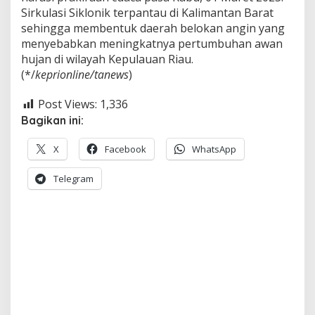
i
Sirkulasi Siklonik terpantau di Kalimantan Barat
n
sehingga membentuk daerah belokan angin yang
g
menyebabkan meningkatnya pertumbuhan awan
hujan di wilayah Kepulauan Riau.
(*/
keprionline/tanews
)
Post Views:
1,336
Bagikan ini:
X
Facebook
WhatsApp
Telegram