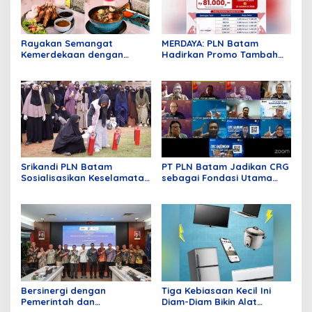
Rayakan Semangat
MERDAYA: PLN Batam
Kemerdekaan dengan
Hadirkan Promo Tambah
Flavours of Nusantara di
Daya Hanya Rp81 Ribu
Grand Mercure Batam
Centre
Srikandi PLN Batam
PT PLN Batam Jadikan CRG
Sosialisasikan Keselamatan
sebagai Fondasi Utama
di Lingkungan Pendidikan
Pertumbuhan Pelanggan
dan Pembangunan
Infrastruktur Kelistrikan
Bersinergi dengan
Tiga Kebiasaan Kecil Ini
Pemerintah dan
Diam-Diam Bikin Alat