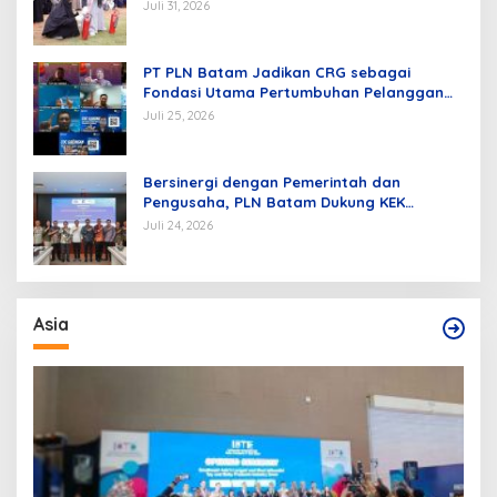
Juli 31, 2026
PT PLN Batam Jadikan CRG sebagai
Fondasi Utama Pertumbuhan Pelanggan
dan Pembangunan Infrastruktur
Juli 25, 2026
Kelistrikan
Bersinergi dengan Pemerintah dan
Pengusaha, PLN Batam Dukung KEK
Tanjung Sauh sebagai Hub Energi Baru
Juli 24, 2026
Asia