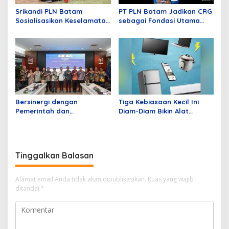
Srikandi PLN Batam
PT PLN Batam Jadikan CRG
Sosialisasikan Keselamatan
sebagai Fondasi Utama
di Lingkungan Pendidikan
Pertumbuhan Pelanggan
dan Pembangunan
Infrastruktur Kelistrikan
Bersinergi dengan
Tiga Kebiasaan Kecil Ini
Pemerintah dan
Diam-Diam Bikin Alat
Pengusaha, PLN Batam
Elektronik Cepat Rusak,
Dukung KEK Tanjung Sauh
PLN Batam Berikan Tips
sebagai Hub Energi Baru
Mengatasinya
Tinggalkan Balasan
Alamat email Anda tidak akan dipublikasikan.
Ruas yang wajib
ditandai
*