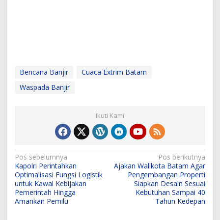
Bencana Banjir
Cuaca Extrim Batam
Waspada Banjir
Ikuti Kami
N
Pos sebelumnya
Pos berikutnya
Kapolri Perintahkan
Ajakan Walikota Batam Agar
a
Optimalisasi Fungsi Logistik
Pengembangan Properti
v
untuk Kawal Kebijakan
Siapkan Desain Sesuai
Pemerintah Hingga
Kebutuhan Sampai 40
i
Amankan Pemilu
Tahun Kedepan
g