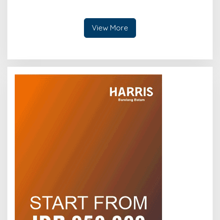
Pengusaha, PLN Batam
Elektronik Cepat Rusak,
Dukung KEK Tanjung Sauh
PLN Batam Berikan Tips
sebagai Hub Energi Baru
Mengatasinya
View More