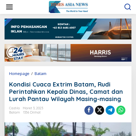
L
e
w
a
t
i
k
e
k
o
n
t
e
Homepage
/
Batam
K
n
o
Kondisi Cuaca Extrim Batam, Rudi
n
d
Perintahkan Kepala Dinas, Camat dan
i
Lurah Pantau Wilayah Masing-masing
s
i
Castilo
Maret 3, 2023
C
Batam
1336 Dilihat
u
a
c
a