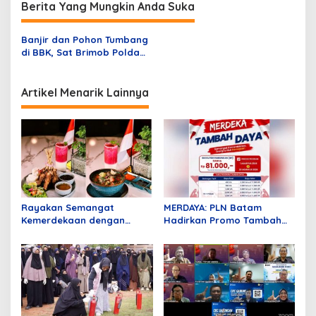
Berita Yang Mungkin Anda Suka
a
s
Banjir dan Pohon Tumbang
i
di BBK, Sat Brimob Polda
p
Kepri Sigap Tangani
Bencana
o
Artikel Menarik Lainnya
s
Rayakan Semangat
MERDAYA: PLN Batam
Kemerdekaan dengan
Hadirkan Promo Tambah
Flavours of Nusantara di
Daya Hanya Rp81 Ribu
Grand Mercure Batam
Centre