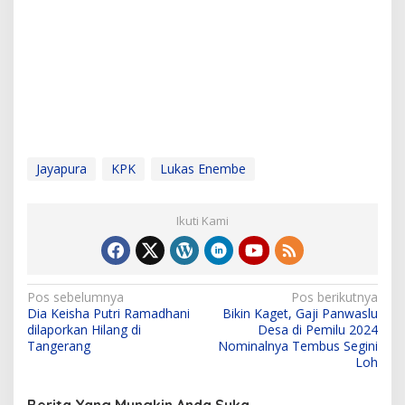
Jayapura
KPK
Lukas Enembe
Ikuti Kami
N
Pos sebelumnya
Pos berikutnya
Dia Keisha Putri Ramadhani
Bikin Kaget, Gaji Panwaslu
a
dilaporkan Hilang di
Desa di Pemilu 2024
v
Tangerang
Nominalnya Tembus Segini
Loh
i
g