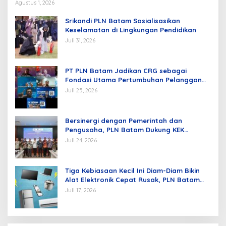
Agustus 1, 2026
Srikandi PLN Batam Sosialisasikan
Keselamatan di Lingkungan Pendidikan
Juli 31, 2026
PT PLN Batam Jadikan CRG sebagai
Fondasi Utama Pertumbuhan Pelanggan
dan Pembangunan Infrastruktur
Juli 25, 2026
Kelistrikan
Bersinergi dengan Pemerintah dan
Pengusaha, PLN Batam Dukung KEK
Tanjung Sauh sebagai Hub Energi Baru
Juli 24, 2026
Tiga Kebiasaan Kecil Ini Diam-Diam Bikin
Alat Elektronik Cepat Rusak, PLN Batam
Berikan Tips Mengatasinya
Juli 17, 2026