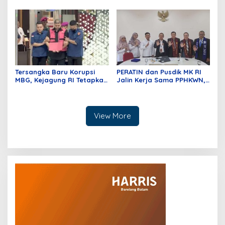
Mustika Raja Law Office
Memperkuat Ekosistem
Perkuat Peran sebagai
Hukum Digital dan
Mitra Strategis Dunia
Pengembangan Profesi
Usaha
Advokat
Tersangka Baru Korupsi
PERATIN dan Pusdik MK RI
MBG, Kejagung RI Tetapkan
Jalin Kerja Sama PPHKWN,
GHS
Perkuat Pemahaman
Konstitusi Advokat di Era
Digital
View More