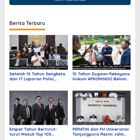
Berita Terbaru
Setelah 15 Tahun Sengketa
15 Tahun Dugaan Rekayasa
dan 17 Laporan Polisi,
Hukum APKOMINDO Belum
APKOMINDO Harapkan
Berakhir, Berkas Kasasi
Kepastian Administrasi
Nomor 431 Diterima MA
Perkara Kasasi Nomor 431
pada Mei Lalu
K/TUN/2026
Empat Tahun Berturut-
PERATIN dan FH Universitas
turut Masuk Top 100
Tanjungpura Resmi Jalin
Indonesian Law Firms,
Kerja Sama Strategis untuk