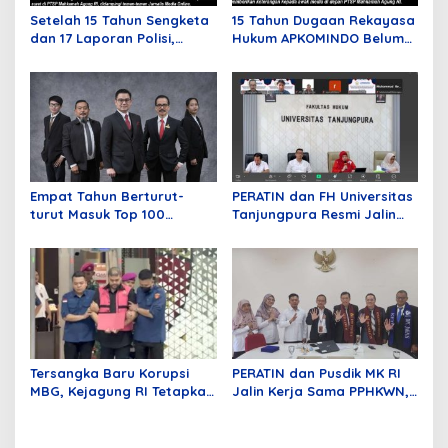
Setelah 15 Tahun Sengketa
15 Tahun Dugaan Rekayasa
dan 17 Laporan Polisi,
Hukum APKOMINDO Belum
APKOMINDO Harapkan
Berakhir, Berkas Kasasi
Kepastian Administrasi
Nomor 431 Diterima MA
Perkara Kasasi Nomor 431
pada Mei Lalu
K/TUN/2026
Empat Tahun Berturut-
PERATIN dan FH Universitas
turut Masuk Top 100
Tanjungpura Resmi Jalin
Indonesian Law Firms,
Kerja Sama Strategis untuk
Mustika Raja Law Office
Memperkuat Ekosistem
Perkuat Peran sebagai
Hukum Digital dan
Mitra Strategis Dunia
Pengembangan Profesi
Usaha
Advokat
Tersangka Baru Korupsi
PERATIN dan Pusdik MK RI
MBG, Kejagung RI Tetapkan
Jalin Kerja Sama PPHKWN,
GHS
Perkuat Pemahaman
Konstitusi Advokat di Era
Digital