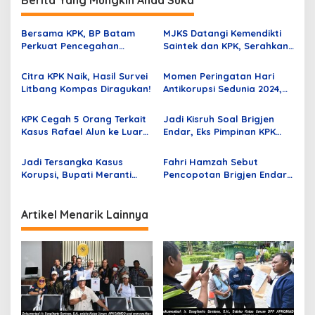
Berita Yang Mungkin Anda Suka
a
s
Bersama KPK, BP Batam
MJKS Datangi Kemendikti
Perkuat Pencegahan
Saintek dan KPK, Serahkan
i
Korupsi di Kawasan Industri
Dokumen Dugaan Korupsi
p
KEK dan PSN
LPPM Unsrat
Citra KPK Naik, Hasil Survei
Momen Peringatan Hari
Litbang Kompas Diragukan!
Antikorupsi Sedunia 2024,
o
Diwarnai Aksi Demonstrasi
s
di Kota Palu Sulteng
KPK Cegah 5 Orang Terkait
Jadi Kisruh Soal Brigjen
Kasus Rafael Alun ke Luar
Endar, Eks Pimpinan KPK
Negeri
Harap Dewas Bekerja
Benar di Sisa Masa
Jadi Tersangka Kasus
Fahri Hamzah Sebut
Jabatannya
Korupsi, Bupati Meranti
Pencopotan Brigjen Endar
Minta Maaf, Akui Khilaf
Priantoro dari KPK Hal
Biasa, Tak Perlu Jadi
Polemik
Artikel Menarik Lainnya