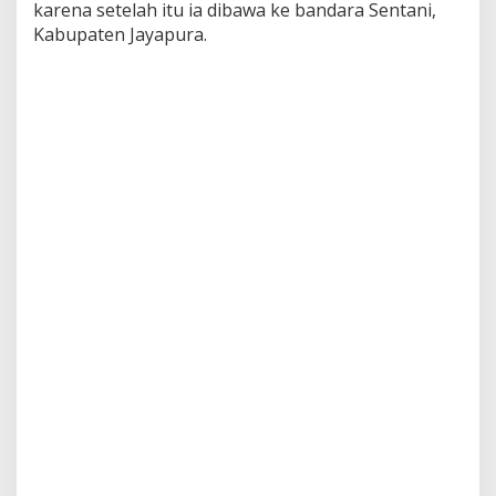
karena setelah itu ia dibawa ke bandara Sentani,
b
Kabupaten Jayapura.
e
D
i
t
a
n
g
k
a
p
K
P
K
.