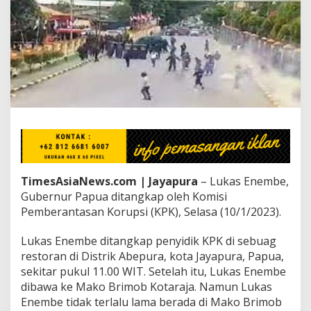
L
a
n
g
s
u
n
g
M
e
m
a
n
a
TimesAsiaNews.com | Jayapura
– Lukas Enembe,
s
,
Gubernur Papua ditangkap oleh Komisi
L
Pemberantasan Korupsi (KPK), Selasa (10/1/2023).
u
k
Lukas Enembe ditangkap penyidik KPK di sebuag
a
restoran di Distrik Abepura, kota Jayapura, Papua,
s
E
sekitar pukul 11.00 WIT. Setelah itu, Lukas Enembe
n
dibawa ke Mako Brimob Kotaraja. Namun Lukas
e
Enembe tidak terlalu lama berada di Mako Brimob
m