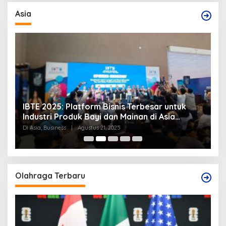
Asia
IBTE 2025: Platform Bisnis Terbesar untuk
P
Industri Produk Bayi dan Mainan di Asia
S
Tenggara
Di Asia, Business
|
Agustus 21, 2025
Di
Olahraga Terbaru