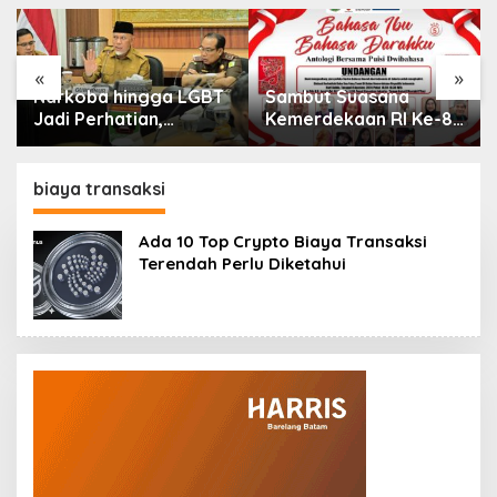
«
»
Narkoba hingga LGBT
Sambut Suasana
Jadi Perhatian,
Kemerdekaan RI Ke-81:
Gubernur Mahyeldi
TISI Luncurkan Buku
Perkuat Sinergi
Antologi Bersama
Puisi Dwi Bahasa,
biaya transaksi
Bahasa Ibu Bahasa
Darahku
Ada 10 Top Crypto Biaya Transaksi
Terendah Perlu Diketahui