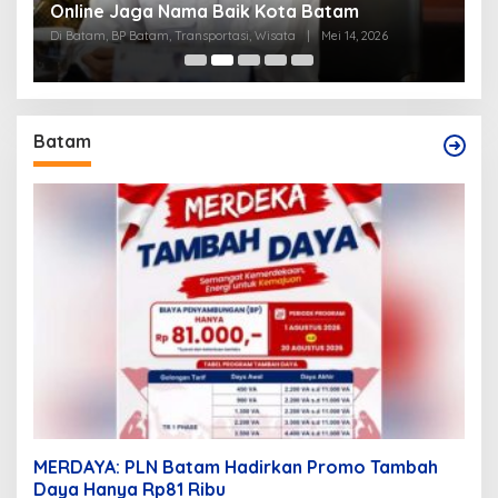
Online Jaga Nama Baik Kota Batam
B
Di Batam, BP Batam, Transportasi, Wisata
|
Mei 14, 2026
Di
Batam
MERDAYA: PLN Batam Hadirkan Promo Tambah
Daya Hanya Rp81 Ribu