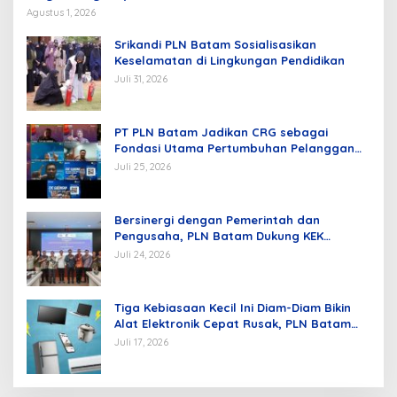
Agustus 1, 2026
Srikandi PLN Batam Sosialisasikan
Keselamatan di Lingkungan Pendidikan
Juli 31, 2026
PT PLN Batam Jadikan CRG sebagai
Fondasi Utama Pertumbuhan Pelanggan
dan Pembangunan Infrastruktur
Juli 25, 2026
Kelistrikan
Bersinergi dengan Pemerintah dan
Pengusaha, PLN Batam Dukung KEK
Tanjung Sauh sebagai Hub Energi Baru
Juli 24, 2026
Tiga Kebiasaan Kecil Ini Diam-Diam Bikin
Alat Elektronik Cepat Rusak, PLN Batam
Berikan Tips Mengatasinya
Juli 17, 2026