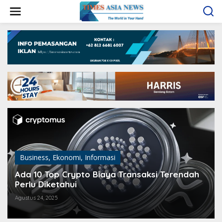
L
e
w
a
t
i
k
e
k
o
n
t
e
n
Business
,
Ekonomi
,
Informasi
Ada 10 Top Crypto Biaya Transaksi Terendah
Perlu Diketahui
Agustus 24, 2025