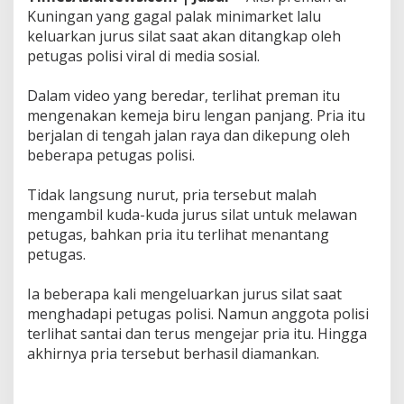
i
Kuningan yang gagal palak minimarket lalu
n
keluarkan jurus silat saat akan ditangkap oleh
i
petugas polisi viral di media sosial.
m
a
r
Dalam video yang beredar, terlihat preman itu
k
mengenakan kemeja biru lengan panjang. Pria itu
e
berjalan di tengah jalan raya dan dikepung oleh
t
beberapa petugas polisi.
,
K
e
Tidak langsung nurut, pria tersebut malah
l
mengambil kuda-kuda jurus silat untuk melawan
u
petugas, bahkan pria itu terlihat menantang
a
petugas.
r
k
a
Ia beberapa kali mengeluarkan jurus silat saat
n
menghadapi petugas polisi. Namun anggota polisi
J
terlihat santai dan terus mengejar pria itu. Hingga
u
r
akhirnya pria tersebut berhasil diamankan.
u
s
S