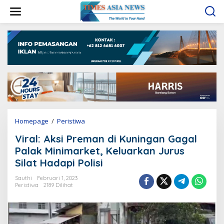
L
e
w
a
t
i
k
e
k
o
n
t
e
Homepage
/
Peristiwa
V
n
i
Viral: Aksi Preman di Kuningan Gagal
r
a
Palak Minimarket, Keluarkan Jurus
l
Silat Hadapi Polisi
:
A
Sauthi
Februari 1, 2023
k
Peristiwa
2189 Dilihat
s
i
P
r