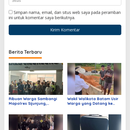
Simpan nama, email, dan situs web saya pada peramban
ini untuk komentar saya berikutnya.
Berita Terbaru
Ribuan Warga Sambangi
Wakil Walikota Batam Usir
Mapolres Sijunjung,
Warga yang Datang ke
Meminta Klarifikasi
Batam Hanya Untuk
Pemberitaan Terkait
Merusak Lingkungan,
Tambang Dinilai Tidak
Ucapan Li Jadi Sorotan
Berimbang
Publik!