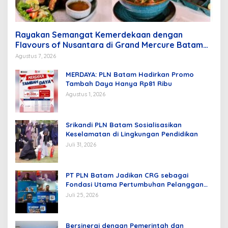
Rayakan Semangat Kemerdekaan dengan
Flavours of Nusantara di Grand Mercure Batam
Centre
Agustus 7, 2026
MERDAYA: PLN Batam Hadirkan Promo
Tambah Daya Hanya Rp81 Ribu
Agustus 1, 2026
Srikandi PLN Batam Sosialisasikan
Keselamatan di Lingkungan Pendidikan
Juli 31, 2026
PT PLN Batam Jadikan CRG sebagai
Fondasi Utama Pertumbuhan Pelanggan
dan Pembangunan Infrastruktur
Juli 25, 2026
Kelistrikan
Bersinergi dengan Pemerintah dan