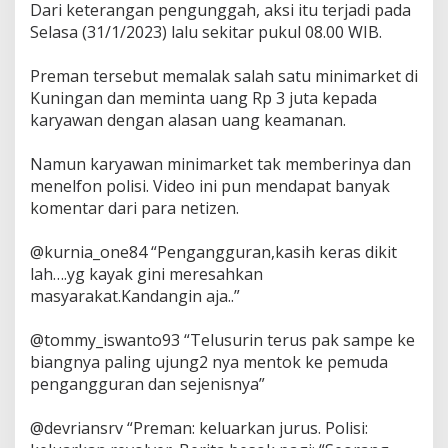
Dari keterangan pengunggah, aksi itu terjadi pada
i
Selasa (31/1/2023) lalu sekitar pukul 08.00 WIB.
l
a
t
Preman tersebut memalak salah satu minimarket di
H
Kuningan dan meminta uang Rp 3 juta kepada
a
karyawan dengan alasan uang keamanan.
d
a
p
Namun karyawan minimarket tak memberinya dan
i
menelfon polisi. Video ini pun mendapat banyak
P
komentar dari para netizen.
o
l
i
@kurnia_one84 “Pengangguran,kasih keras dikit
s
lah….yg kayak gini meresahkan
i
masyarakat.Kandangin aja..”
@tommy_iswanto93 “Telusurin terus pak sampe ke
biangnya paling ujung2 nya mentok ke pemuda
pengangguran dan sejenisnya”
@devriansrv “Preman: keluarkan jurus. Polisi: