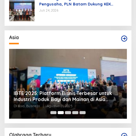
Pengusaha, PLN Batam Dukung KEK
Tanjung Sauh sebagai Hub Energi Baru
Juli 24, 2026
Asia
IBTE 2025: Platform Bisnis Terbesar untuk
P
Industri Produk Bayi dan Mainan di Asia
S
Tenggara
Di Asia, Business
|
Agustus 21, 2025
Di
Olahraga Terbaru