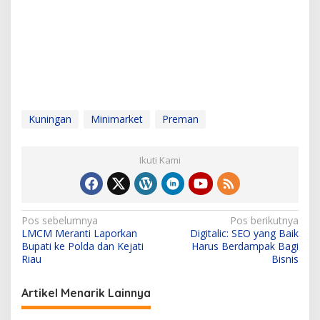
Kuningan
Minimarket
Preman
Ikuti Kami
N
Pos sebelumnya
Pos berikutnya
LMCM Meranti Laporkan
Digitalic: SEO yang Baik
a
Bupati ke Polda dan Kejati
Harus Berdampak Bagi
v
Riau
Bisnis
i
Artikel Menarik Lainnya
g