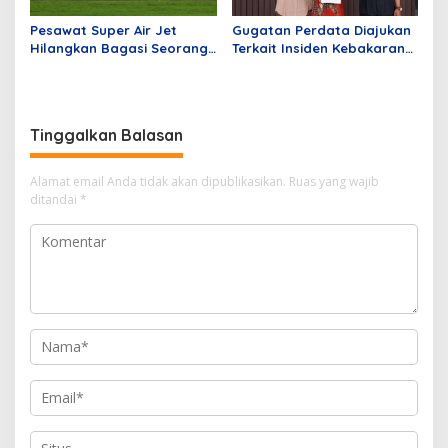
Pesawat Super Air Jet
Gugatan Perdata Diajukan
Hilangkan Bagasi Seorang
Terkait Insiden Kebakaran
Penumpang dari Batam
Kios di Mangga Dua Mall
Tujuan Jakarta
Tinggalkan Balasan
Alamat email Anda tidak akan dipublikasikan.
Ruas yang wajib
ditandai
*