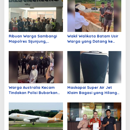
a
s
i
p
o
Ribuan Warga Sambangi
Wakil Walikota Batam Usir
s
Mapolres Sijunjung,
Warga yang Datang ke
Meminta Klarifikasi
Batam Hanya Untuk
Pemberitaan Terkait
Merusak Lingkungan,
Tambang Dinilai Tidak
Ucapan Li Jadi Sorotan
Berimbang
Publik!
Warga Australia Kecam
Maskapai Super Air Jet
Tindakan Polisi Bubarkan
Klaim Bagasi yang Hilang
Jamaah Sedang Shalat
dan Pengantaran Alamat
Tujuan Gratis