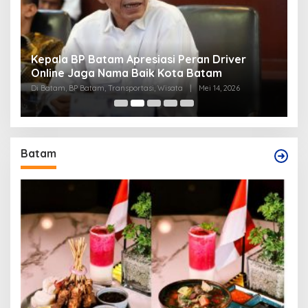
Kepala BP Batam Apresiasi Peran Driver
P
Online Jaga Nama Baik Kota Batam
B
Di Batam, BP Batam, Transportasi, Wisata
|
Mei 14, 2026
Di
Batam