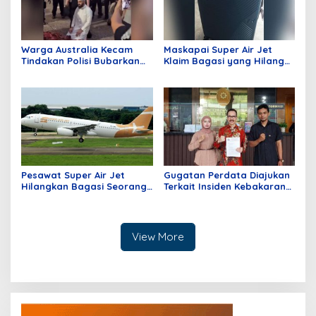
Warga Australia Kecam
Maskapai Super Air Jet
Tindakan Polisi Bubarkan
Klaim Bagasi yang Hilang
Jamaah Sedang Shalat
dan Pengantaran Alamat
Tujuan Gratis
Pesawat Super Air Jet
Gugatan Perdata Diajukan
Hilangkan Bagasi Seorang
Terkait Insiden Kebakaran
Penumpang dari Batam
Kios di Mangga Dua Mall
Tujuan Jakarta
View More