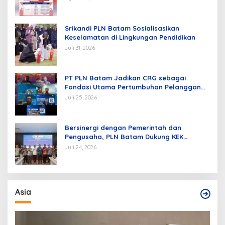
Srikandi PLN Batam Sosialisasikan
Keselamatan di Lingkungan Pendidikan
Juli 31, 2026
PT PLN Batam Jadikan CRG sebagai
Fondasi Utama Pertumbuhan Pelanggan
dan Pembangunan Infrastruktur
Juli 25, 2026
Kelistrikan
Bersinergi dengan Pemerintah dan
Pengusaha, PLN Batam Dukung KEK
Tanjung Sauh sebagai Hub Energi Baru
Juli 24, 2026
Asia