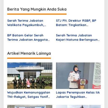
i
Berita Yang Mungkin Anda Suka
g
a
Serah Terima Jabatan
STJ Plt. Direktur RSBP, BP
s
Walikota Payakumbuh,
Batam: Tingkatkan
Zulmaeta: Membawa
Pelayanan dan
i
Payakumbuh Arah Lebih
Kekompakan
BP Batam Gelar Serah
Serah Terima Jabatan
p
Baik
Terima Jabatan Anggota
Kajari Natuna Berlangsung
Deputi Bidang Administrasi
Khidmat Nikki Junismero
o
dan Keuangan
S.H. Menggantikan Josron
s
Sarmulia Malau S.H.
Artikel Menarik Lainnya
Wujudkan Kemanunggalan
Lapas Perempuan Kelas IIA
TNI-Rakyat, Satgas Yonif
Jakarta Teguhkan
645/GTY Gelar Pelayanan
Komitmen Bebas Narkoba
Kesehatan di Distrik
dan Handphone Lewat Apel