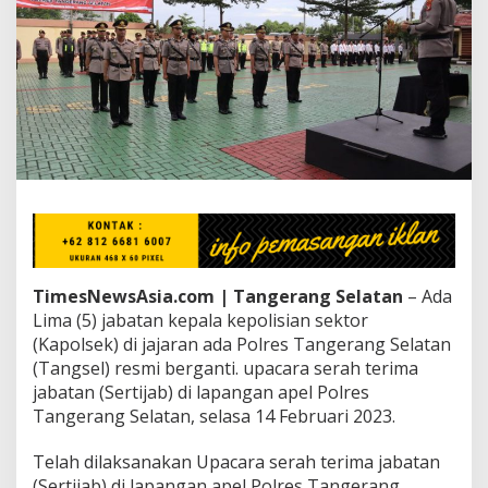
o
l
s
e
k
D
i
J
a
j
a
r
a
n
P
TimesNewsAsia.com | Tangerang Selatan
– Ada
o
Lima (5) jabatan kepala kepolisian sektor
l
(Kapolsek) di jajaran ada Polres Tangerang Selatan
r
e
(Tangsel) resmi berganti. upacara serah terima
s
jabatan (Sertijab) di lapangan apel Polres
T
Tangerang Selatan, selasa 14 Februari 2023.
a
n
Telah dilaksanakan Upacara serah terima jabatan
g
s
(Sertijab) di lapangan apel Polres Tangerang