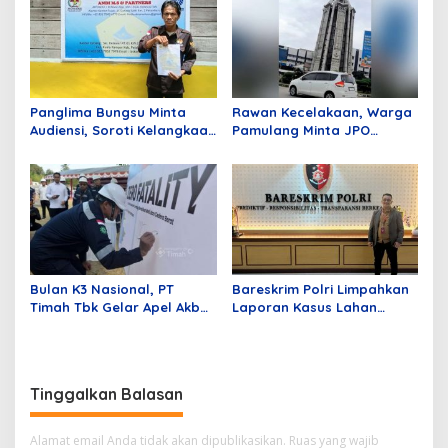
Benawa
Ikrar Bersama
Panglima Bungsu Minta
Rawan Kecelakaan, Warga
Audiensi, Soroti Kelangkaan
Pamulang Minta JPO
BBM di Penyalai Kuala
Segera Dibangun
Kampar
Bulan K3 Nasional, PT
Bareskrim Polri Limpahkan
Timah Tbk Gelar Apel Akbar
Laporan Kasus Lahan
Di Kundur; Tingkatkan
Sitaan ke Polda Riau
Budaya Keselamatan Kerja
Tinggalkan Balasan
Alamat email Anda tidak akan dipublikasikan.
Ruas yang wajib