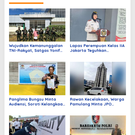
Wujudkan Kemanunggalan
Lapas Perempuan Kelas IIA
TNI-Rakyat, Satgas Yonif
Jakarta Teguhkan
645/GTY Gelar Pelayanan
Komitmen Bebas Narkoba
Kesehatan di Distrik
dan Handphone Lewat Apel
Benawa
Ikrar Bersama
Panglima Bungsu Minta
Rawan Kecelakaan, Warga
Audiensi, Soroti Kelangkaan
Pamulang Minta JPO
BBM di Penyalai Kuala
Segera Dibangun
Kampar