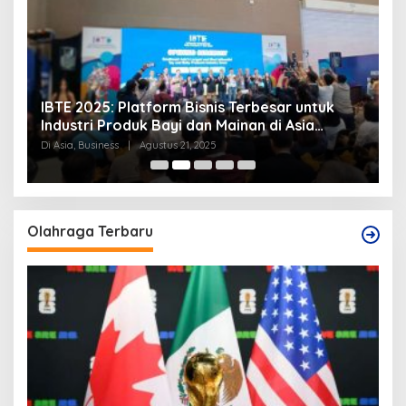
IBTE 2025: Platform Bisnis Terbesar untuk
P
Industri Produk Bayi dan Mainan di Asia
S
Tenggara
Di Asia, Business
|
Agustus 21, 2025
Di
Olahraga Terbaru