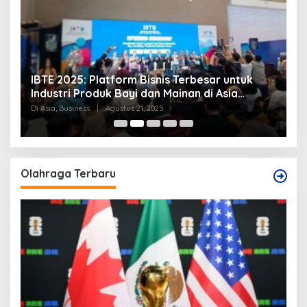
IBTE 2025: Platform Bisnis Terbesar untuk
P
Industri Produk Bayi dan Mainan di Asia
S
Tenggara
Di Asia, Business
|
Agustus 21, 2025
Di
Olahraga Terbaru