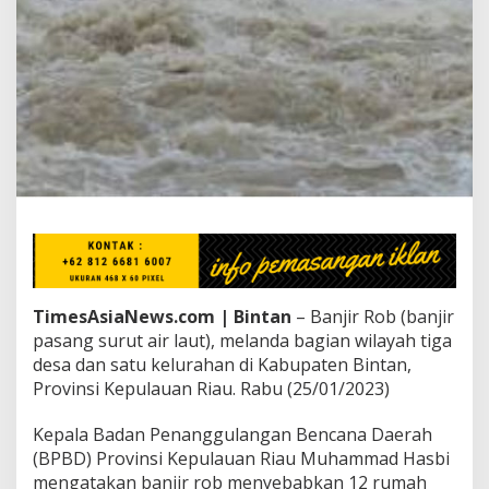
r
R
o
b
M
e
l
a
n
d
a
B
i
n
t
a
TimesAsiaNews.com | Bintan
– Banjir Rob (banjir
n
pasang surut air laut), melanda bagian wilayah tiga
B
desa dan satu kelurahan di Kabupaten Bintan,
e
l
Provinsi Kepulauan Riau. Rabu (25/01/2023)
a
s
Kepala Badan Penanggulangan Bencana Daerah
a
(BPBD) Provinsi Kepulauan Riau Muhammad Hasbi
n
mengatakan banjir rob menyebabkan 12 rumah
R