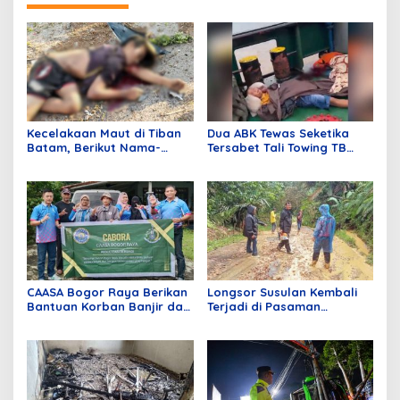
Kecelakaan Maut di Tiban
Dua ABK Tewas Seketika
Batam, Berikut Nama-
Tersabet Tali Towing TB
nama Korban!
Marina 2210 di Gandus Musi
Palembang
CAASA Bogor Raya Berikan
Longsor Susulan Kembali
Bantuan Korban Banjir dan
Terjadi di Pasaman
Longsor di Desa Cimanggu
Sumbar, Rimbo Malampah
Jampang Sukabumi
Belum Bisa Dilalui Mobil