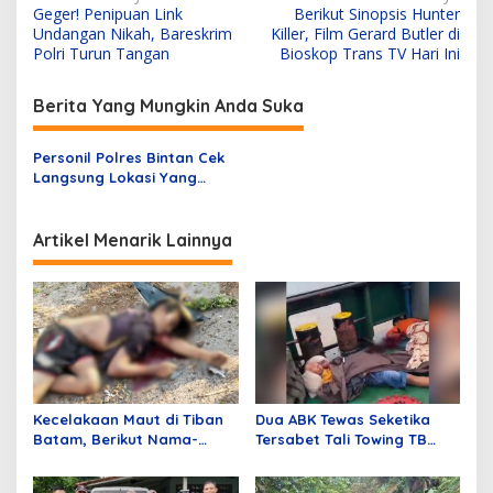
Geger! Penipuan Link
Berikut Sinopsis Hunter
a
Undangan Nikah, Bareskrim
Killer, Film Gerard Butler di
v
Polri Turun Tangan
Bioskop Trans TV Hari Ini
i
Berita Yang Mungkin Anda Suka
g
a
Personil Polres Bintan Cek
s
Langsung Lokasi Yang
Terdampak Banjir Rob,
i
Berikan Bantuan
p
Artikel Menarik Lainnya
o
s
Kecelakaan Maut di Tiban
Dua ABK Tewas Seketika
Batam, Berikut Nama-
Tersabet Tali Towing TB
nama Korban!
Marina 2210 di Gandus Musi
Palembang