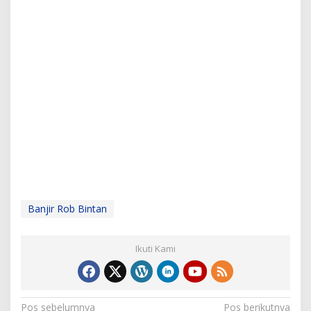
Banjir Rob Bintan
Ikuti Kami
N
Pos sebelumnya
Pos berikutnya