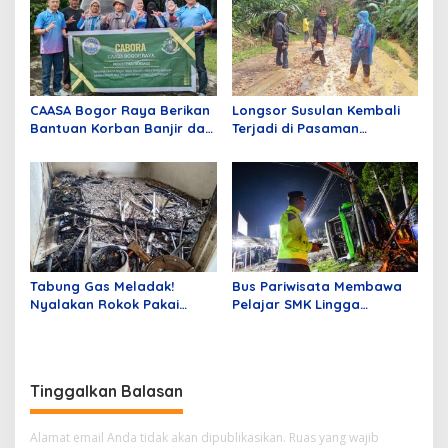
CAASA Bogor Raya Berikan
Longsor Susulan Kembali
Bantuan Korban Banjir dan
Terjadi di Pasaman
Longsor di Desa Cimanggu
Sumbar, Rimbo Malampah
Jampang Sukabumi
Belum Bisa Dilalui Mobil
Tabung Gas Meladak!
Bus Pariwisata Membawa
Nyalakan Rokok Pakai
Pelajar SMK Lingga
Pemantik, Seorang Warga
Kencana Depok Alami
Karimun Kepri Mengalami
Kecelakaan di Kecamatan
Luka Bakar Serius
Ciater
Tinggalkan Balasan
Alamat email Anda tidak akan dipublikasikan.
Ruas yang wajib