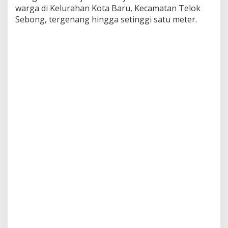
u
warga di Kelurahan Kota Baru, Kecamatan Telok
m
Sebong, tergenang hingga setinggi satu meter.
a
h
T
e
r
e
n
d
a
m