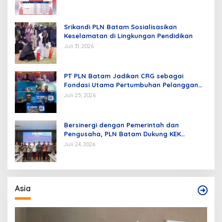
Srikandi PLN Batam Sosialisasikan
Keselamatan di Lingkungan Pendidikan
Juli 31, 2026
PT PLN Batam Jadikan CRG sebagai
Fondasi Utama Pertumbuhan Pelanggan
dan Pembangunan Infrastruktur
Juli 25, 2026
Kelistrikan
Bersinergi dengan Pemerintah dan
Pengusaha, PLN Batam Dukung KEK
Tanjung Sauh sebagai Hub Energi Baru
Juli 24, 2026
Asia