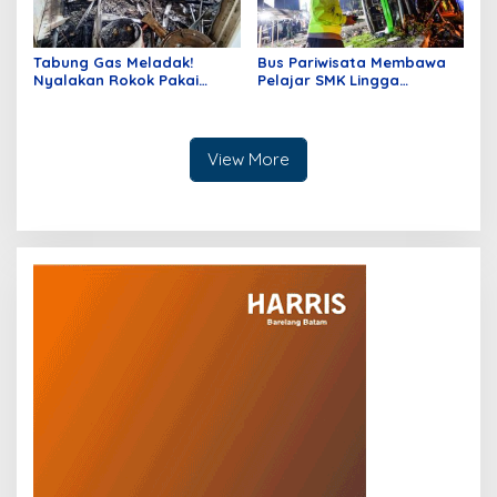
Tabung Gas Meladak!
Bus Pariwisata Membawa
Nyalakan Rokok Pakai
Pelajar SMK Lingga
Pemantik, Seorang Warga
Kencana Depok Alami
Karimun Kepri Mengalami
Kecelakaan di Kecamatan
Luka Bakar Serius
Ciater
View More