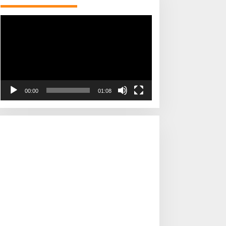
Pemutar
Video
00:00
01:08