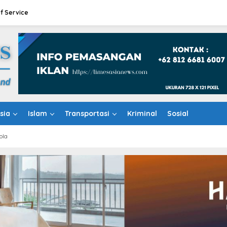
f Service
sia
Islam
Transportasi
Kriminal
Sosial
ola