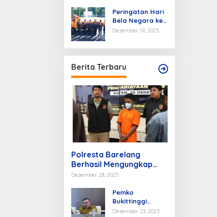
Jam Gadang
Peringatan Hari
Bela Negara ke
77, Presiden
Desember 19, 2025
Prabowo Sebut
Bukittinggi
Penyelamat
Republik
Berita Terbaru
Indonesia
Polresta Barelang
Berhasil Mengungkap
Penganiayaan
Desember 28, 2025
Berencana Bermotif
Sakit Hati
Pemko
Bukittinggi
Mantapkan
Desember 23, 2025