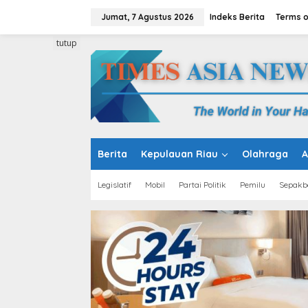
L
e
Jumat, 7 Agustus 2026
Indeks Berita
Terms o
w
a
tutup
t
i
k
e
k
o
n
t
e
Berita
Kepulauan Riau
Olahraga
A
n
Legislatif
Mobil
Partai Politik
Pemilu
Sepakb