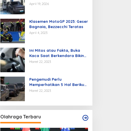
Kendaraan Listrik di Batam
April 19, 2026
Klasemen MotoGP 2023: Geser
Bagnaia, Bezzecchi Teratas
April 4, 2023
Ini Mitos atau Fakta, Buka
Kaca Saat Berkendara Bikin
Mobil Hemat BBM
Maret 22, 2023
Pengemudi Perlu
Memperhatikan 5 Hal Berikut
Agar Hemat BBM.
Maret 22, 2023
Olahraga Terbaru