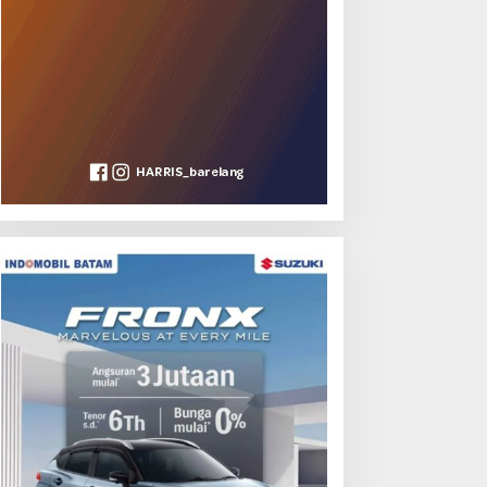
etelah 15 Tahun Sengketa
Rayakan Semangat
an 17 Laporan Polisi,
Kemerdekaan dengan
PKOMINDO Harapkan
Flavours of Nusantara di
epastian Administrasi
Grand Mercure Batam
erkara Kasasi Nomor 431
Centre
/TUN/2026