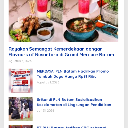
Rayakan Semangat Kemerdekaan dengan
Flavours of Nusantara di Grand Mercure Batam
Centre
Agustus 7, 2026
MERDAYA: PLN Batam Hadirkan Promo
Tambah Daya Hanya Rp81 Ribu
Agustus 1, 2026
Srikandi PLN Batam Sosialisasikan
Keselamatan di Lingkungan Pendidikan
Juli 31, 2026
PT PLN Batam Jadikan CRG sebagai