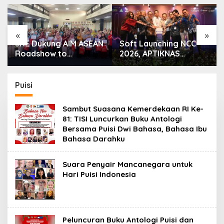
«
»
JNE Dukung AIM ASEAN
Soft Launching NCC
Roadshow to
2026, APTIKNAS
Tanjungpinang,
Dorong Percepatan
Perkuat Daya Saing
RUU KKS untuk
UMKM melalui
Memperkuat
Puisi
Pemanfaatan
Kedaulatan Digital
Teknologi AI
Indonesia
Sambut Suasana Kemerdekaan RI Ke-
81: TISI Luncurkan Buku Antologi
Bersama Puisi Dwi Bahasa, Bahasa Ibu
Bahasa Darahku
Suara Penyair Mancanegara untuk
Hari Puisi Indonesia
Peluncuran Buku Antologi Puisi dan