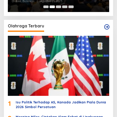
Tenggara
Di Asia, Business
|
Agustus 21, 2025
Di
Olahraga Terbaru
1
Isu Politik Terhadap AS, Kanada Jadikan Piala Dunia
2026 Simbol Persatuan
Morning Miles: Ciptakan Alam Sehat di Lingkungan,