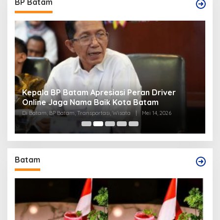
BP Batam
Kepala BP Batam Apresiasi Peran Driver
P
Online Jaga Nama Baik Kota Batam
B
Di Batam, BP Batam, Transportasi, Wisata
|
Mei 14, 2026
Di
Batam