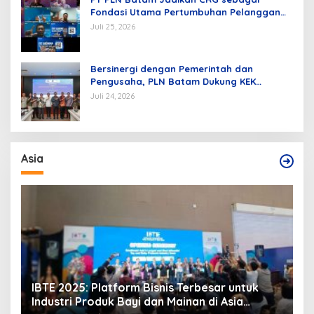
Fondasi Utama Pertumbuhan Pelanggan
dan Pembangunan Infrastruktur
Juli 25, 2026
Kelistrikan
Bersinergi dengan Pemerintah dan
Pengusaha, PLN Batam Dukung KEK
Tanjung Sauh sebagai Hub Energi Baru
Juli 24, 2026
Asia
IBTE 2025: Platform Bisnis Terbesar untuk
P
Industri Produk Bayi dan Mainan di Asia
S