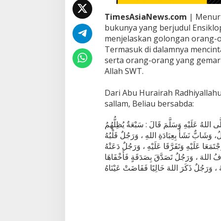
i
l
TimesAsiaNews.com
| Menuru
i
bukunya yang berjudul Ensiklo
n
menjelaskan golongan orang-or
d
Termasuk di dalamnya mencinta
u
serta orang-orang yang gemar 
n
g
Allah SWT.
i
A
Dari Abu Hurairah Radhiyallahu 
l
sallam, Beliau bersabda:
l
a
h
َى اللهُ عَلَيْهِ وَسَلَّمَ قَالَ : سَبْعَةٌ يُظِلُّهُمُ
S
دِلُ، وَشَابٌّ نَشَأَ بِعِبَادَةِ اللهِ ، وَرَجُلٌ قَلْبُهُ
W
َمَعَا عَلَيْهِ وَتَفَرَّقَا عَلَيْهِ ، وَرَجُلٌ دَعَتْهُ
T
فُ اللهَ ، وَرَجُلٌ تَصَدَّقَ بِصَدَقَةٍ فَأَخْفَاهَا
نُهُ ، وَرَجُلٌ ذَكَرَ اللهَ خَالِيًا فَفَاضَتْ عَيْنَاهُ