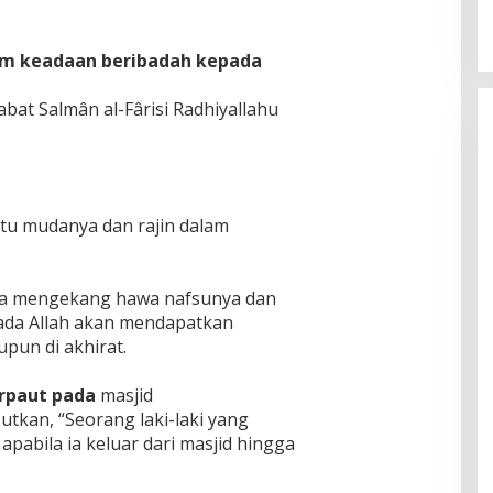
am keadaan beribadah kepada
bat Salmân al-Fârisi Radhiyallahu
tu mudanya dan rajin dalam
ia mengekang hawa nafsunya dan
da Allah akan mendapatkan
upun di akhirat.
erpaut pada
masjid
utkan, “Seorang laki-laki yang
apabila ia keluar dari masjid hingga