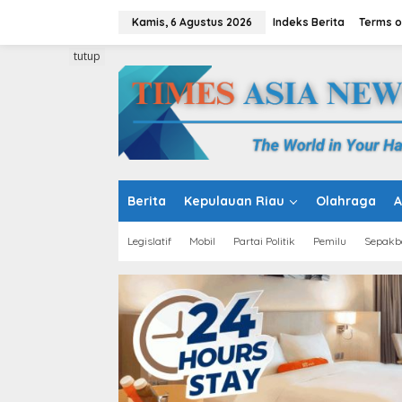
L
e
Kamis, 6 Agustus 2026
Indeks Berita
Terms o
w
a
tutup
t
i
k
e
k
o
n
t
e
Berita
Kepulauan Riau
Olahraga
A
n
Legislatif
Mobil
Partai Politik
Pemilu
Sepakb