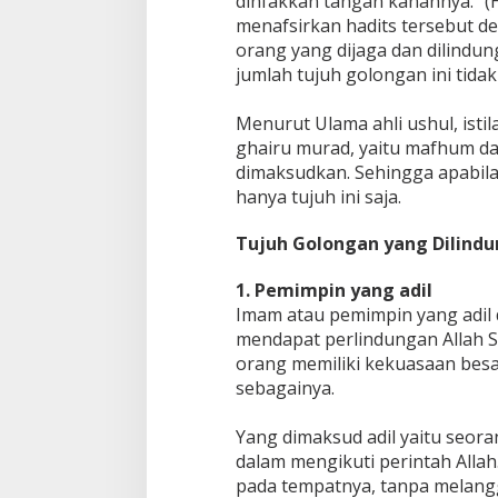
dinfakkan tangan kanannya.” (H
menafsirkan hadits tersebut d
orang yang dijaga dan dilindu
jumlah tujuh golongan ini tida
Menurut Ulama ahli ushul, isti
ghairu murad, yaitu mafhum dari
dimaksudkan. Sehingga apabila
hanya tujuh ini saja.
Tujuh Golongan yang Dilindu
1. Pemimpin yang adil
Imam atau pemimpin yang adil
mendapat perlindungan Allah S
orang memiliki kekuasaan besar 
sebagainya.
Yang dimaksud adil yaitu seor
dalam mengikuti perintah Alla
pada tempatnya, tanpa melangg