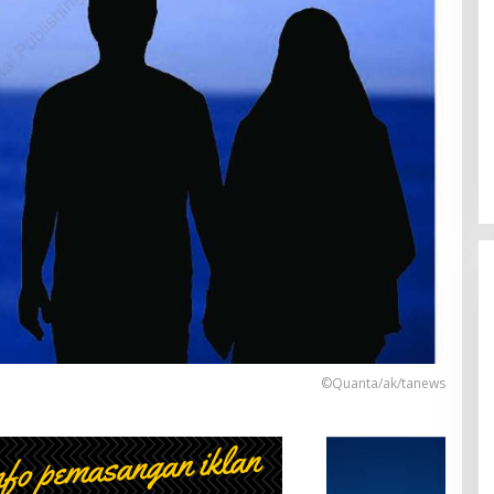
©Quanta/ak/tanews