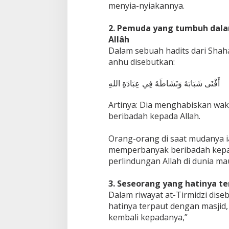
menyia-nyiakannya.
2. Pemuda yang tumbuh dal
Allâh
Dalam sebuah hadits dari Shaha
anhu disebutkan:
أَفْنَى شَبَابَهُ وَنَشَاطَهُ فِي عِبَادَةِ اللهِ
Artinya: Dia menghabiskan wak
beribadah kepada Allah.
Orang-orang di saat mudanya 
memperbanyak beribadah kepa
perlindungan Allah di dunia ma
3. Seseorang yang hatinya t
Dalam riwayat at-Tirmidzi diseb
hatinya terpaut dengan masjid, 
kembali kepadanya,”