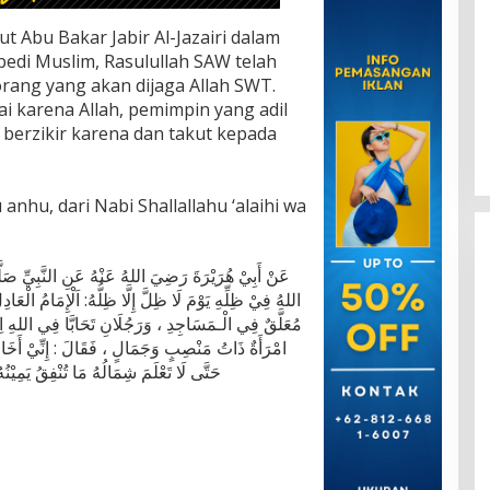
t Abu Bakar Jabir Al-Jazairi dalam
pedi Muslim, Rasulullah SAW telah
ang yang akan dijaga Allah SWT.
i karena Allah, pemimpin yang adil
berzikir karena dan takut kepada
anhu, dari Nabi Shallallahu ‘alaihi wa
عَنْ أَبِيْ هُرَيْرَةَ رَضِيَ اللهُ عَنْهُ عَنِ النَّبِيِّ صَلّ
اللهُ فِيْ ظِلِّهِ يَوْمَ لَا ظِلَّ إِلَّا ظِلُّهُ: اَلْإِمَامُ الْعَا
مُعَلَّقٌ فِي الْـمَسَاجِدِ ، وَرَجُلَانِ تَحَابَّا فِي اللهِ اِجْت
امْرَأَةٌ ذَاتُ مَنْصِبٍ وَجَمَالٍ ، فَقَالَ : إِنِّيْ أَخَا
حَتَّى لَا تَعْلَمَ شِمَالُهُ مَا تُنْفِقُ يَمِيْ