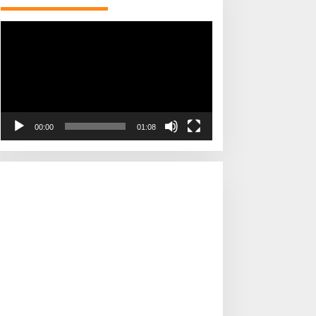
Pemutar
Video
00:00
01:08