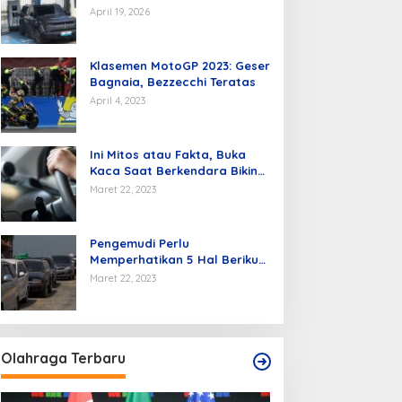
Kendaraan Listrik di Batam
April 19, 2026
Klasemen MotoGP 2023: Geser
Bagnaia, Bezzecchi Teratas
April 4, 2023
Ini Mitos atau Fakta, Buka
Kaca Saat Berkendara Bikin
Mobil Hemat BBM
Maret 22, 2023
Pengemudi Perlu
Memperhatikan 5 Hal Berikut
Agar Hemat BBM.
Maret 22, 2023
Olahraga Terbaru