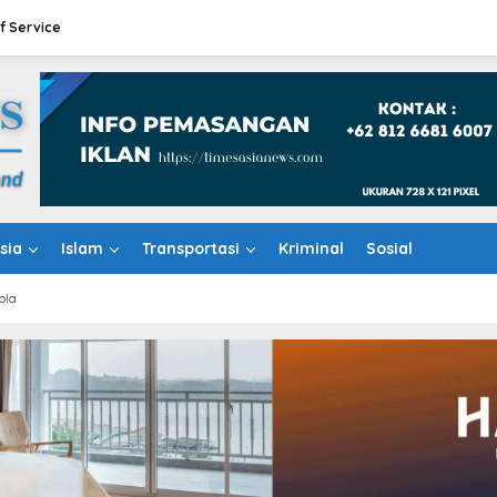
f Service
sia
Islam
Transportasi
Kriminal
Sosial
ola