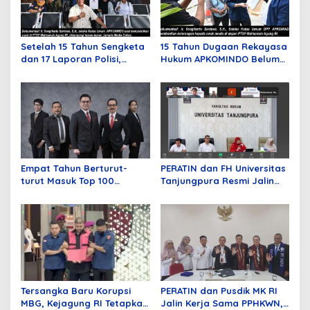
p
o
s
Setelah 15 Tahun Sengketa
15 Tahun Dugaan Rekayasa
dan 17 Laporan Polisi,
Hukum APKOMINDO Belum
APKOMINDO Harapkan
Berakhir, Berkas Kasasi
Kepastian Administrasi
Nomor 431 Diterima MA
Perkara Kasasi Nomor 431
pada Mei Lalu
K/TUN/2026
Empat Tahun Berturut-
PERATIN dan FH Universitas
turut Masuk Top 100
Tanjungpura Resmi Jalin
Indonesian Law Firms,
Kerja Sama Strategis untuk
Mustika Raja Law Office
Memperkuat Ekosistem
Perkuat Peran sebagai
Hukum Digital dan
Mitra Strategis Dunia
Pengembangan Profesi
Usaha
Advokat
Tersangka Baru Korupsi
PERATIN dan Pusdik MK RI
MBG, Kejagung RI Tetapkan
Jalin Kerja Sama PPHKWN,