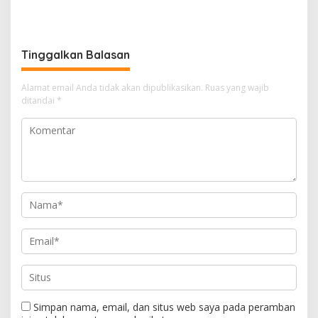
GHS
Perkuat Pemahaman
Konstitusi Advokat di Era
Digital
Tinggalkan Balasan
Alamat email Anda tidak akan dipublikasikan.
Ruas yang wajib
ditandai
*
Simpan nama, email, dan situs web saya pada peramban