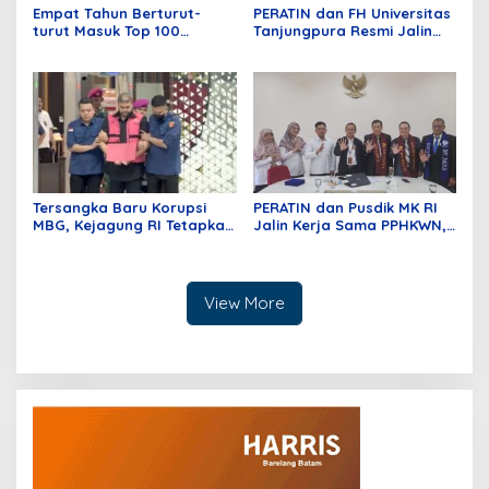
Empat Tahun Berturut-
PERATIN dan FH Universitas
turut Masuk Top 100
Tanjungpura Resmi Jalin
Indonesian Law Firms,
Kerja Sama Strategis untuk
Mustika Raja Law Office
Memperkuat Ekosistem
Perkuat Peran sebagai
Hukum Digital dan
Mitra Strategis Dunia
Pengembangan Profesi
Usaha
Advokat
Tersangka Baru Korupsi
PERATIN dan Pusdik MK RI
MBG, Kejagung RI Tetapkan
Jalin Kerja Sama PPHKWN,
GHS
Perkuat Pemahaman
Konstitusi Advokat di Era
Digital
View More