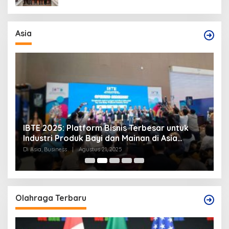
Asia
IBTE 2025: Platform Bisnis Terbesar untuk
P
Industri Produk Bayi dan Mainan di Asia
S
Tenggara
Di Asia, Business
|
Agustus 21, 2025
Di
Olahraga Terbaru