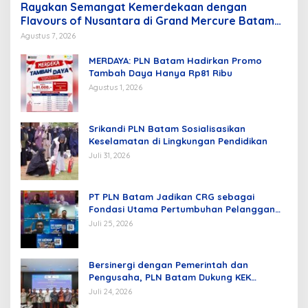
Rayakan Semangat Kemerdekaan dengan
Flavours of Nusantara di Grand Mercure Batam
Centre
Agustus 7, 2026
MERDAYA: PLN Batam Hadirkan Promo
Tambah Daya Hanya Rp81 Ribu
Agustus 1, 2026
Srikandi PLN Batam Sosialisasikan
Keselamatan di Lingkungan Pendidikan
Juli 31, 2026
PT PLN Batam Jadikan CRG sebagai
Fondasi Utama Pertumbuhan Pelanggan
dan Pembangunan Infrastruktur
Juli 25, 2026
Kelistrikan
Bersinergi dengan Pemerintah dan
Pengusaha, PLN Batam Dukung KEK
Tanjung Sauh sebagai Hub Energi Baru
Juli 24, 2026