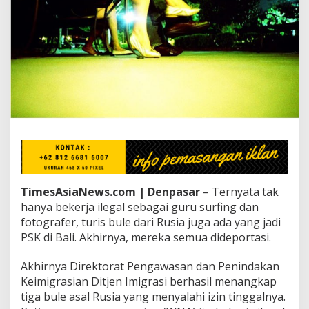
i
s
B
u
l
e
R
u
s
i
a
Y
a
n
g
TimesAsiaNews.com | Denpasar
– Ternyata tak
J
a
hanya bekerja ilegal sebagai guru surfing dan
d
fotografer, turis bule dari Rusia juga ada yang jadi
i
PSK di Bali. Akhirnya, mereka semua dideportasi.
P
S
Akhirnya Direktorat Pengawasan dan Penindakan
K
d
Keimigrasian Ditjen Imigrasi berhasil menangkap
i
tiga bule asal Rusia yang menyalahi izin tinggalnya.
B