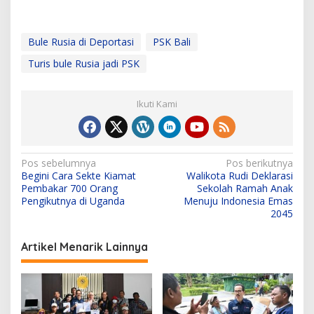
Bule Rusia di Deportasi
PSK Bali
Turis bule Rusia jadi PSK
Ikuti Kami
N
Pos sebelumnya
Pos berikutnya
Begini Cara Sekte Kiamat
Walikota Rudi Deklarasi
a
Pembakar 700 Orang
Sekolah Ramah Anak
v
Pengikutnya di Uganda
Menuju Indonesia Emas
2045
i
g
Artikel Menarik Lainnya
a
s
i