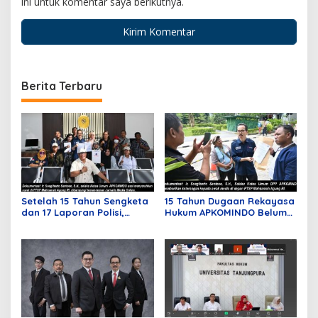
ini untuk komentar saya berikutnya.
Berita Terbaru
Setelah 15 Tahun Sengketa
15 Tahun Dugaan Rekayasa
dan 17 Laporan Polisi,
Hukum APKOMINDO Belum
APKOMINDO Harapkan
Berakhir, Berkas Kasasi
Kepastian Administrasi
Nomor 431 Diterima MA
Perkara Kasasi Nomor 431
pada Mei Lalu
K/TUN/2026