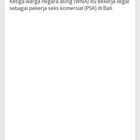
Ketiga warga negara asing (WNA) itu bekerja ilegal
a
sebagai pekerja seks komersial (PSK) di Bali.
l
i