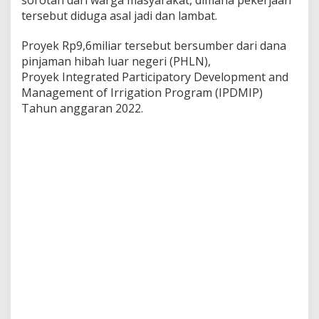
a
tersebut diduga asal jadi dan lambat.
t
,
Proyek Rp9,6miliar tersebut bersumber dari dana
P
r
pinjaman hibah luar negeri (PHLN),
o
Proyek Integrated Participatory Development and
y
Management of Irrigation Program (IPDMIP)
e
Tahun anggaran 2022.
k
T
e
r
s
e
b
u
t
J
a
d
i
S
o
r
o