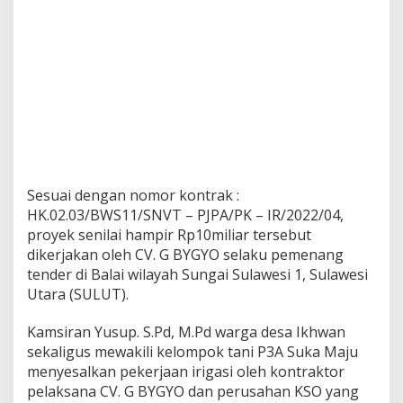
t
a
n
Sesuai dengan nomor kontrak :
HK.02.03/BWS11/SNVT – PJPA/PK – IR/2022/04,
proyek senilai hampir Rp10miliar tersebut
dikerjakan oleh CV. G BYGYO selaku pemenang
tender di Balai wilayah Sungai Sulawesi 1, Sulawesi
Utara (SULUT).
Kamsiran Yusup. S.Pd, M.Pd warga desa Ikhwan
sekaligus mewakili kelompok tani P3A Suka Maju
menyesalkan pekerjaan irigasi oleh kontraktor
pelaksana CV. G BYGYO dan perusahan KSO yang