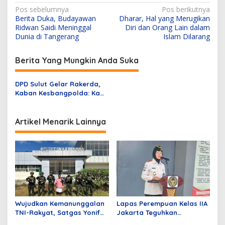
N
Pos sebelumnya
Pos berikutnya
Berita Duka, Budayawan
Dharar, Hal yang Merugikan
a
Ridwan Saidi Meninggal
Diri dan Orang Lain dalam
v
Dunia di Tangerang
Islam Dilarang
i
Berita Yang Mungkin Anda Suka
g
a
DPD Sulut Gelar Rakerda,
s
Kaban Kesbangpolda: Kami
Dukung SPRI
i
p
Artikel Menarik Lainnya
o
s
Wujudkan Kemanunggalan
Lapas Perempuan Kelas IIA
TNI-Rakyat, Satgas Yonif
Jakarta Teguhkan
645/GTY Gelar Pelayanan
Komitmen Bebas Narkoba