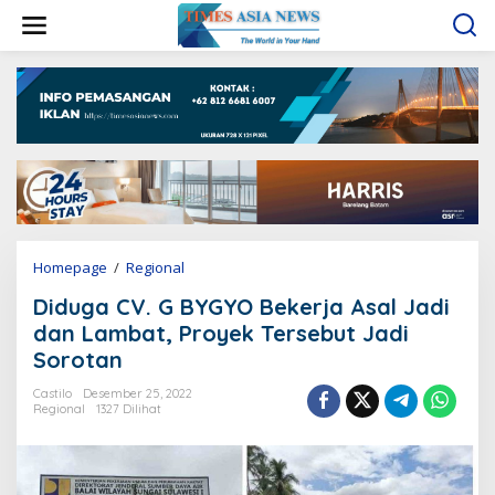
L
e
w
a
t
i
k
e
k
o
n
t
e
Homepage
/
Regional
D
n
i
Diduga CV. G BYGYO Bekerja Asal Jadi
d
u
dan Lambat, Proyek Tersebut Jadi
g
Sorotan
a
C
Castilo
Desember 25, 2022
V
Regional
1327 Dilihat
.
G
B
Y