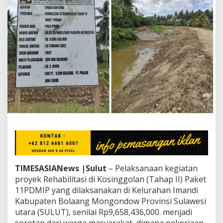
G
Y
O
B
e
k
e
r
j
a
A
s
a
l
J
a
d
i
d
TIMESASIANews |Sulut
– Pelaksanaan kegiatan
a
proyek Rehabilitasi di Kosinggolan (Tahap II) Paket
n
11PDMIP yang dilaksanakan di Kelurahan Imandi
L
Kabupaten Bolaang Mongondow Provinsi Sulawesi
a
m
utara (SULUT), senilai Rp9,658,436,000. menjadi
b
sorotan dari warga masyarakat, dimana pekerjaan