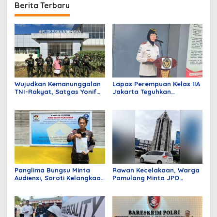
Berita Terbaru
Wujudkan Kemanunggalan
Lapas Perempuan Kelas IIA
TNI-Rakyat, Satgas Yonif
Jakarta Teguhkan
645/GTY Gelar Pelayanan
Komitmen Bebas Narkoba
Kesehatan di Distrik
dan Handphone Lewat Apel
Benawa
Ikrar Bersama
Panglima Bungsu Minta
Rawan Kecelakaan, Warga
Audiensi, Soroti Kelangkaan
Pamulang Minta JPO
BBM di Penyalai Kuala
Segera Dibangun
Kampar