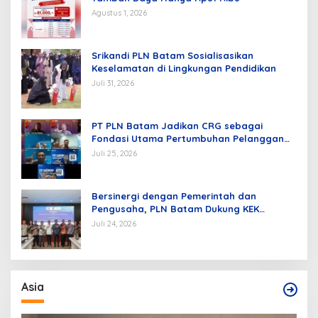
Agustus 1, 2026
Srikandi PLN Batam Sosialisasikan
Keselamatan di Lingkungan Pendidikan
Juli 31, 2026
PT PLN Batam Jadikan CRG sebagai
Fondasi Utama Pertumbuhan Pelanggan
dan Pembangunan Infrastruktur
Juli 25, 2026
Kelistrikan
Bersinergi dengan Pemerintah dan
Pengusaha, PLN Batam Dukung KEK
Tanjung Sauh sebagai Hub Energi Baru
Juli 24, 2026
Asia