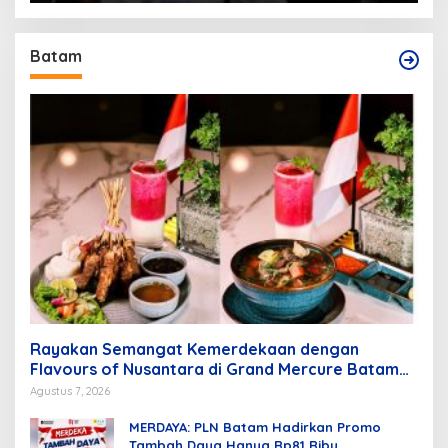
Batam
Rayakan Semangat Kemerdekaan dengan
Flavours of Nusantara di Grand Mercure Batam
Centre
Agustus 7, 2026
MERDAYA: PLN Batam Hadirkan Promo
Tambah Daya Hanya Rp81 Ribu