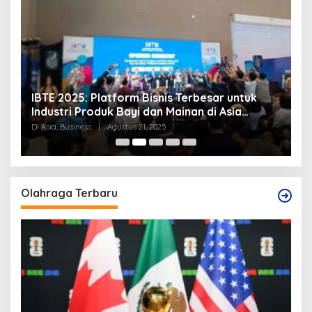
IBTE 2025: Platform Bisnis Terbesar untuk
P
Industri Produk Bayi dan Mainan di Asia
S
Tenggara
Di Asia, Business
|
Agustus 21, 2025
Di
Olahraga Terbaru