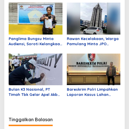
Kesehatan di Distrik
dan Handphone Lewat Apel
Benawa
Ikrar Bersama
Panglima Bungsu Minta
Rawan Kecelakaan, Warga
Audiensi, Soroti Kelangkaan
Pamulang Minta JPO
BBM di Penyalai Kuala
Segera Dibangun
Kampar
Bulan K3 Nasional, PT
Bareskrim Polri Limpahkan
Timah Tbk Gelar Apel Akbar
Laporan Kasus Lahan
Di Kundur; Tingkatkan
Sitaan ke Polda Riau
Budaya Keselamatan Kerja
Tinggalkan Balasan