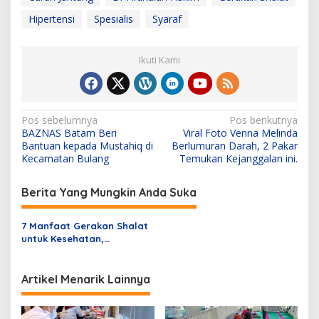
Hipertensi
Spesialis
Syaraf
Ikuti Kami
N
Pos sebelumnya
Pos berikutnya
BAZNAS Batam Beri
Viral Foto Venna Melinda
a
Bantuan kepada Mustahiq di
Berlumuran Darah, 2 Pakar
v
Kecamatan Bulang
Temukan Kejanggalan ini.
i
Berita Yang Mungkin Anda Suka
g
a
7 Manfaat Gerakan Shalat
s
untuk Kesehatan,
Pengganti dari Olahraga
i
p
Artikel Menarik Lainnya
o