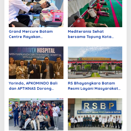
s
Grand Mercure Batam
Mediterania Sehat
Centre Rayakan
bersama Topung Kota
Anniversary Pertama
Batam
dengan Aksi Donor Darah,
Kumpulkan 40 Kantong
Darah
Yorindo, APKOMINDO Bali
RS Bhayangkara Batam
dan APTIKNAS Dorong
Resmi Layani Masyarakat
Transformasi Digital Rumah
Kepri, Fasilitas Modern dan
Sakit dengan Fondasi
Lengkap
Regulasi; Infrastruktur dan
AI yang Aman