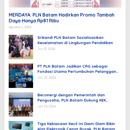
MERDAYA: PLN Batam Hadirkan Promo Tambah
Daya Hanya Rp81 Ribu
Agustus 1, 2026
Srikandi PLN Batam Sosialisasikan
Keselamatan di Lingkungan Pendidikan
Juli 31, 2026
PT PLN Batam Jadikan CRG sebagai
Fondasi Utama Pertumbuhan Pelanggan
dan Pembangunan Infrastruktur
Juli 25, 2026
Kelistrikan
Bersinergi dengan Pemerintah dan
Pengusaha, PLN Batam Dukung KEK
Tanjung Sauh sebagai Hub Energi Baru
Juli 24, 2026
Tiga Kebiasaan Kecil Ini Diam-Diam Bikin
Alat Elektronik Cepat Rusak, PLN Batam