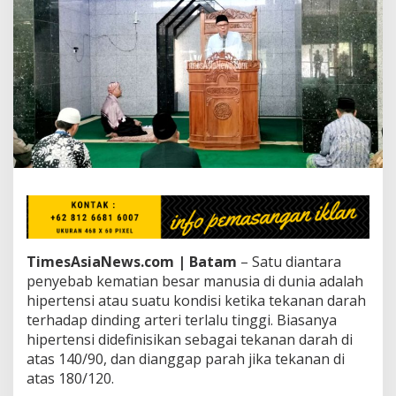
k
i
m
U
n
g
k
a
p
H
i
p
e
r
t
e
TimesAsiaNews.com | Batam
– Satu diantara
n
s
penyebab kematian besar manusia di dunia adalah
i
hipertensi atau suatu kondisi ketika tekanan darah
a
terhadap dinding arteri terlalu tinggi. Biasanya
n
hipertensi didefinisikan sebagai tekanan darah di
t
atas 140/90, dan dianggap parah jika tekanan di
a
r
atas 180/120.
a