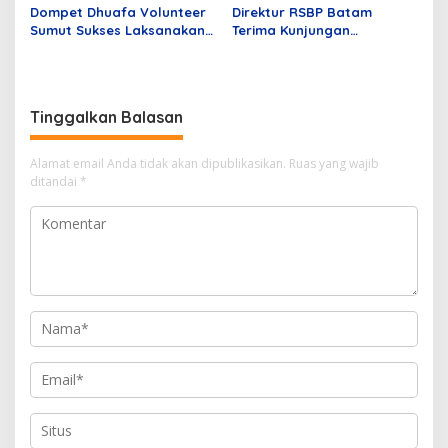
Dompet Dhuafa Volunteer
Direktur RSBP Batam
Sumut Sukses Laksanakan
Terima Kunjungan
Program ALS Gratis
Wakapuskes TNI, Bahas
Sinergi Layanan Kesehatan
Tinggalkan Balasan
Alamat email Anda tidak akan dipublikasikan.
Ruas yang wajib
ditandai
*