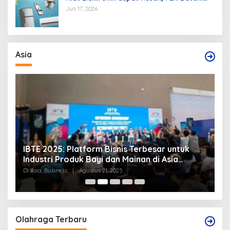
Berikan Tips Mengatasinya
Juli 17, 2026
Asia
IBTE 2025: Platform Bisnis Terbesar untuk
P
Industri Produk Bayi dan Mainan di Asia
S
Tenggara
Di Asia, Business
|
Agustus 21, 2025
Di
Olahraga Terbaru