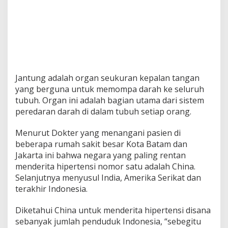
e
s
e
h
a
t
a
n
Jantung adalah organ seukuran kepalan tangan
J
yang berguna untuk memompa darah ke seluruh
a
n
tubuh. Organ ini adalah bagian utama dari sistem
t
peredaran darah di dalam tubuh setiap orang.
u
n
Menurut Dokter yang menangani pasien di
g
beberapa rumah sakit besar Kota Batam dan
Jakarta ini bahwa negara yang paling rentan
menderita hipertensi nomor satu adalah China.
Selanjutnya menyusul India, Amerika Serikat dan
terakhir Indonesia.
Diketahui China untuk menderita hipertensi disana
sebanyak jumlah penduduk Indonesia, “sebegitu