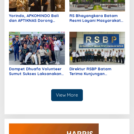
Yorindo, APKOMINDO Bali
RS Bhayangkara Batam
dan APTIKNAS Dorong
Resmi Layani Masyarakat
Transformasi Digital Rumah
Kepri, Fasilitas Modern dan
Sakit dengan Fondasi
Lengkap
Regulasi; Infrastruktur dan
AI yang Aman
Dompet Dhuafa Volunteer
Direktur RSBP Batam
Sumut Sukses Laksanakan
Terima Kunjungan
Program ALS Gratis
Wakapuskes TNI, Bahas
Sinergi Layanan Kesehatan
View More