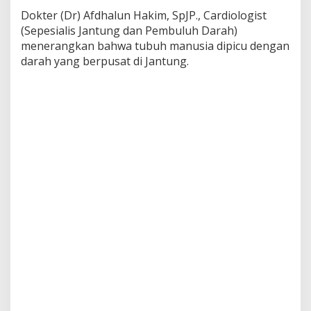
H
Dokter (Dr) Afdhalun Hakim, SpJP., Cardiologist
u
(Sepesialis Jantung dan Pembuluh Darah)
b
menerangkan bahwa tubuh manusia dipicu dengan
u
n
darah yang berpusat di Jantung.
g
a
n
G
e
r
a
k
a
n
S
h
a
l
a
t
d
a
n
K