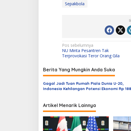
Sepakbola
I
N
Pos sebelumnya
NU Minta Pesantren Tak
a
Terprovokasi Teror Orang Gila
v
i
Berita Yang Mungkin Anda Suka
g
Gagal Jadi Tuan Rumah Piala Dunia U-20,
a
Indonesia Kehilangan Potensi Ekonomi Rp 18
s
Triliun
i
Artikel Menarik Lainnya
p
o
s