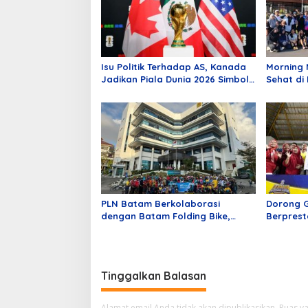
Isu Politik Terhadap AS, Kanada
Morning 
Jadikan Piala Dunia 2026 Simbol
Sehat di
Persatuan
Hills Ba
PLN Batam Berkolaborasi
Dorong 
dengan Batam Folding Bike,
Berprest
Kampanyekan Gaya Hidup Sehat
Penuh Ev
Tinggalkan Balasan
Alamat email Anda tidak akan dipublikasikan.
Ruas ya