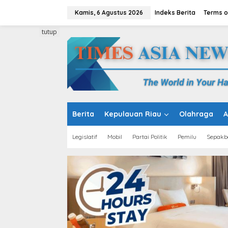
L
e
Kamis, 6 Agustus 2026
Indeks Berita
Terms o
w
a
tutup
t
i
k
e
k
o
n
t
e
Berita
Kepulauan Riau
Olahraga
A
n
Legislatif
Mobil
Partai Politik
Pemilu
Sepakb