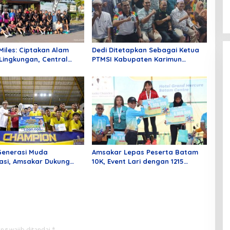
Miles: Ciptakan Alam
Dedi Ditetapkan Sebagai Ketua
 Lingkungan, Central
PTMSI Kabupaten Karimun
tam Gelar Fun Run 5K
Periode 2026-2030
Generasi Muda
Amsakar Lepas Peserta Batam
asi, Amsakar Dukung
10K, Event Lari dengan 1215
ent Olahraga
Peserta Nasional dan
Internasional
ng wajib ditandai
*