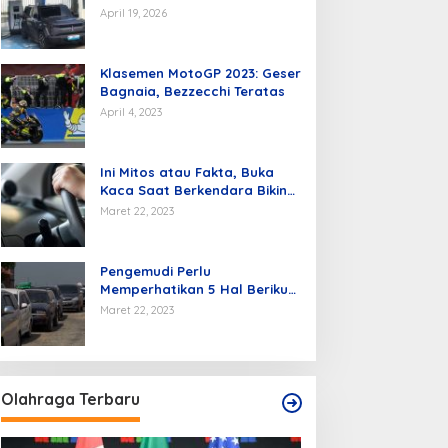
Kendaraan Listrik di Batam
April 19, 2026
Klasemen MotoGP 2023: Geser
Bagnaia, Bezzecchi Teratas
April 4, 2023
Ini Mitos atau Fakta, Buka
Kaca Saat Berkendara Bikin
Mobil Hemat BBM
Maret 22, 2023
Pengemudi Perlu
Memperhatikan 5 Hal Berikut
Agar Hemat BBM.
Maret 22, 2023
Olahraga Terbaru