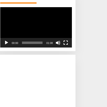
Pemutar
Video
00:00
01:08