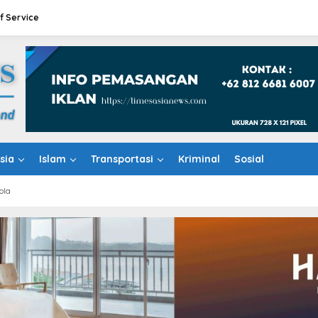
f Service
sia
Islam
Transportasi
Kriminal
Sosial
ola