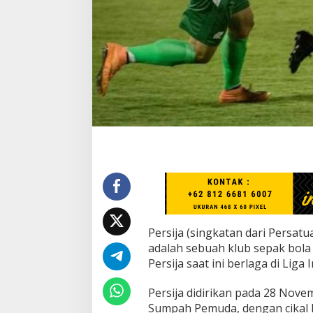
I
n
d
o
n
e
s
i
a
P
e
r
s
i
j
a
J
a
Persija (singkatan dari Persatu
k
a
adalah sebuah klub sepak bola 
r
Persija saat ini berlaga di Liga 
t
a
Persija didirikan pada 28 Nove
Sumpah Pemuda, dengan cikal 