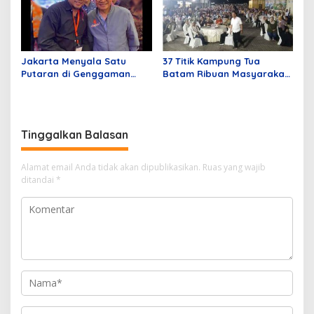
Jakarta Menyala Satu
37 Titik Kampung Tua
Putaran di Genggaman
Batam Ribuan Masyarakat
Pramono – Rano
Hadir Dukung Asli Sayang
Pemilu Batam dan Kepri
Tinggalkan Balasan
Alamat email Anda tidak akan dipublikasikan.
Ruas yang wajib
ditandai
*