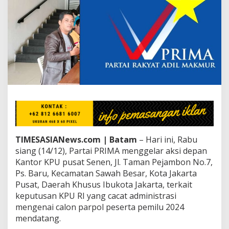
P
U
R
I
,
D
P
K
P
R
I
M
A
B
a
TIMESASIANews.com | Batam
– Hari ini, Rabu
t
siang (14/12), Partai PRIMA menggelar aksi depan
a
Kantor KPU pusat Senen, Jl. Taman Pejambon No.7,
m
S
Ps. Baru, Kecamatan Sawah Besar, Kota Jakarta
i
Pusat, Daerah Khusus Ibukota Jakarta, terkait
a
keputusan KPU RI yang cacat administrasi
p
mengenai calon parpol peserta pemilu 2024
K
a
mendatang.
w