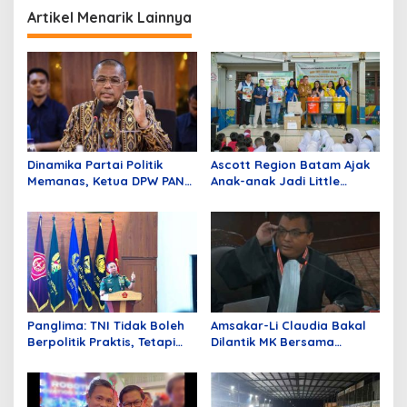
Artikel Menarik Lainnya
Dinamika Partai Politik
Ascott Region Batam Ajak
Memanas, Ketua DPW PAN
Anak-anak Jadi Little
Sumbar Mengundurkan Diri
Heroes pada Peringatan
World Environmental
Education Day 2026
Panglima: TNI Tidak Boleh
Amsakar-Li Claudia Bakal
Berpolitik Praktis, Tetapi
Dilantik MK Bersama
Harus Tahu Politik Negara
Delapan Hakim Tolak
Permohonan Paslon Wali
Kota Batam Nomor Urut 1