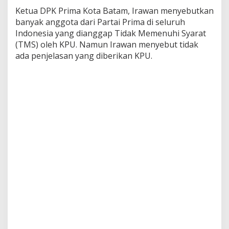
a
Ketua DPK Prima Kota Batam, Irawan menyebutkan
l
banyak anggota dari Partai Prima di seluruh
P
Indonesia yang dianggap Tidak Memenuhi Syarat
u
t
(TMS) oleh KPU. Namun Irawan menyebut tidak
u
ada penjelasan yang diberikan KPU.
s
a
n
y
a
n
g
R
e
a
l