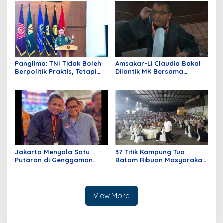
Education Day 2026
Panglima: TNI Tidak Boleh
Amsakar-Li Claudia Bakal
Berpolitik Praktis, Tetapi
Dilantik MK Bersama
Harus Tahu Politik Negara
Delapan Hakim Tolak
Permohonan Paslon Wali
Kota Batam Nomor Urut 1
Jakarta Menyala Satu
37 Titik Kampung Tua
Putaran di Genggaman
Batam Ribuan Masyarakat
Pramono – Rano
Hadir Dukung Asli Sayang
Pemilu Batam dan Kepri
View More