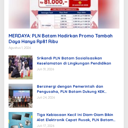
MERDAYA: PLN Batam Hadirkan Promo Tambah
Daya Hanya Rp81 Ribu
Agustus 1, 2026
Srikandi PLN Batam Sosialisasikan
Keselamatan di Lingkungan Pendidikan
Juli 31, 2026
Bersinergi dengan Pemerintah dan
Pengusaha, PLN Batam Dukung KEK
Tanjung Sauh sebagai Hub Energi Baru
Juli 24, 2026
Tiga Kebiasaan Kecil Ini Diam-Diam Bikin
Alat Elektronik Cepat Rusak, PLN Batam
Berikan Tips Mengatasinya
Juli 17, 2026