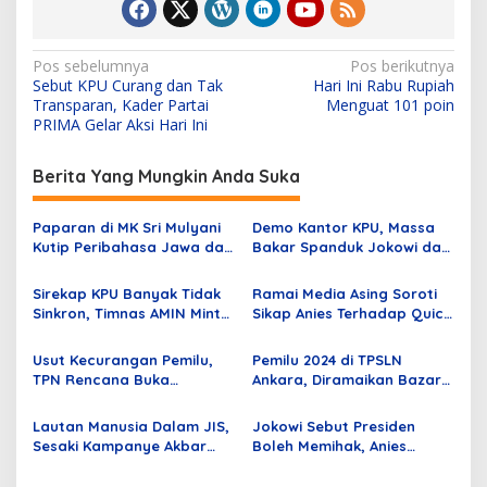
N
Pos sebelumnya
Pos berikutnya
Sebut KPU Curang dan Tak
Hari Ini Rabu Rupiah
a
Transparan, Kader Partai
Menguat 101 poin
v
PRIMA Gelar Aksi Hari Ini
i
Berita Yang Mungkin Anda Suka
g
a
Paparan di MK Sri Mulyani
Demo Kantor KPU, Massa
s
Kutip Peribahasa Jawa dan
Bakar Spanduk Jokowi dan
Ayat Al-Qur’an
Anwar Usman; Dihadiri
i
Mantan Danjen Kopassus
Sirekap KPU Banyak Tidak
Ramai Media Asing Soroti
p
Sinkron, Timnas AMIN Minta
Sikap Anies Terhadap Quick
Saksi dan Relawan Kawal
Count
o
Rekapitulasi Hingga Akhir
Usut Kecurangan Pemilu,
Pemilu 2024 di TPSLN
s
TPN Rencana Buka
Ankara, Diramaikan Bazar
Komunikasi dengan Timnas
Kuliner Asal Indonesia
AMIN
Lautan Manusia Dalam JIS,
Jokowi Sebut Presiden
Sesaki Kampanye Akbar
Boleh Memihak, Anies
Paslon 01 Anies-Muhaimin
Komitmen Penguasa Tunduk
oleh Hukum Berlaku