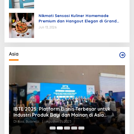
Nikmati Sensasi Kuliner Homemade
Premium dan Hangout Elegan di Grand
Mercure Batam Centre
Juli 13, 2026
Asia
IBTE 2025: Platform Bisnis Terbesar untuk
P
Industri Produk Bayi dan Mainan di Asia
S
Tenggara
Di Asia, Business
|
Agustus 21, 2025
Di