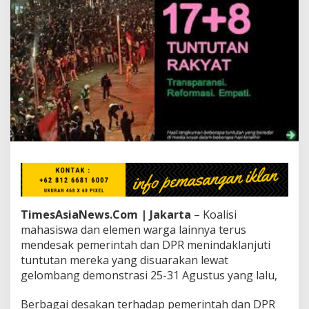
n
t
u
t
a
n
R
a
k
y
a
t
s
a
a
t
D
TimesAsiaNews.Com | Jakarta
– Koalisi
e
mahasiswa dan elemen warga lainnya terus
m
o
mendesak pemerintah dan DPR menindaklanjuti
A
tuntutan mereka yang disuarakan lewat
g
gelombang demonstrasi 25-31 Agustus yang lalu,
u
s
Berbagai desakan terhadap pemerintah dan DPR
t