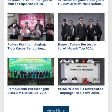
dan 17 Laporan Polisi,
Hukum APKOMINDO Belum
APKOMINDO Harapkan
Berakhir, Berkas Kasasi
Kepastian Administrasi
Nomor 431 Diterima MA
Perkara Kasasi Nomor 431
pada Mei Lalu
K/TUN/2026
Polres Karimun Ungkap
Empat Tahun Berturut-
Tiga Kasus Pencurian,
turut Masuk Top 100
Serta Amankan Narkotika
Indonesian Law Firms,
Jenis Sabu
Mustika Raja Law Office
Perkuat Peran sebagai
Mitra Strategis Dunia
Usaha
Pembukaan Persidangan
PERATIN dan FH Universitas
SOSEK MALINDO ke-22 di
Tanjungpura Resmi Jalin
Batam
Kerja Sama Strategis untuk
Memperkuat Ekosistem
Hukum Digital dan
Pengembangan Profesi
View More