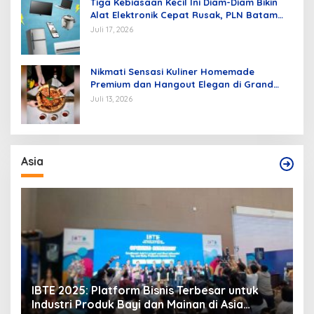
Tiga Kebiasaan Kecil Ini Diam-Diam Bikin
Alat Elektronik Cepat Rusak, PLN Batam
Berikan Tips Mengatasinya
Juli 17, 2026
Nikmati Sensasi Kuliner Homemade
Premium dan Hangout Elegan di Grand
Mercure Batam Centre
Juli 13, 2026
Asia
PM Kamboja dan Pejabat PM Thailand
D
Sepakat Damai di Istana Putrajaya
P