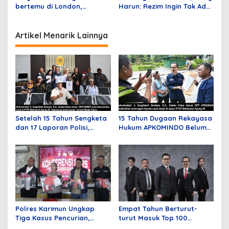
bertemu di London,
Harun: Rezim Ingin Tak Ada
NasDem Ungkap Isi
Perubahan Kekuasaan
Pertemuan, Presiden
Jokowi & Anies Wajib Baca
Artikel Menarik Lainnya
Ini!
Setelah 15 Tahun Sengketa
15 Tahun Dugaan Rekayasa
dan 17 Laporan Polisi,
Hukum APKOMINDO Belum
APKOMINDO Harapkan
Berakhir, Berkas Kasasi
Kepastian Administrasi
Nomor 431 Diterima MA
Perkara Kasasi Nomor 431
pada Mei Lalu
K/TUN/2026
Polres Karimun Ungkap
Empat Tahun Berturut-
Tiga Kasus Pencurian,
turut Masuk Top 100
Serta Amankan Narkotika
Indonesian Law Firms,