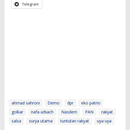
Telegram
ahmad sahroni
Demo
dpr
eko patrio
golkar
nafa urbach
Nasdem
PAN
rakyat
salsa
surya utama
tuntutan rakyat
uya uya