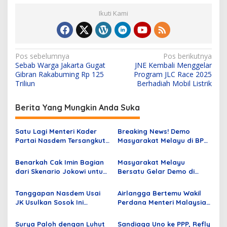
Ikuti Kami
N
Pos sebelumnya
Pos berikutnya
Sebab Warga Jakarta Gugat
JNE Kembali Menggelar
a
Gibran Rakabuming Rp 125
Program JLC Race 2025
v
Triliun
Berhadiah Mobil Listrik
i
Berita Yang Mungkin Anda Suka
g
a
Satu Lagi Menteri Kader
Breaking News! Demo
s
Partai Nasdem Tersangkut
Masyarakat Melayu di BP
Korupsi
Batam Ricuh
i
Benarkah Cak Imin Bagian
Masyarakat Melayu
p
dari Skenario Jokowi untuk
Bersatu Gelar Demo di
Menjegal Anies? Ini Kata
Depan Kantor BP Batam,
o
Rocky Gerung
Tolak Pengusuran untuk
Tanggapan Nasdem Usai
Airlangga Bertemu Wakil
s
Proyek Perusahaan Tomy
JK Usulkan Sosok Ini
Perdana Menteri Malaysia,
Winata
Sebagai Cawapres 2024 ke
Apa yang Dibahas?
Anies
Surya Paloh dengan Luhut
Sandiaga Uno ke PPP, Refly