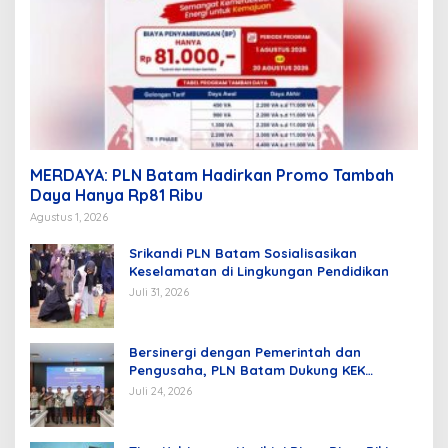
MERDAYA: PLN Batam Hadirkan Promo Tambah
Daya Hanya Rp81 Ribu
Agustus 1, 2026
Srikandi PLN Batam Sosialisasikan
Keselamatan di Lingkungan Pendidikan
Juli 31, 2026
Bersinergi dengan Pemerintah dan
Pengusaha, PLN Batam Dukung KEK
Tanjung Sauh sebagai Hub Energi Baru
Juli 24, 2026