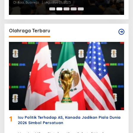
Di Asia
|
Juli 28, 2025
Di
Olahraga Terbaru
1
Isu Politik Terhadap AS, Kanada Jadikan Piala Dunia
2026 Simbol Persatuan