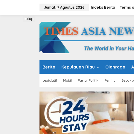
L
e
Jumat, 7 Agustus 2026
Indeks Berita
Terms o
w
a
tutup
t
i
k
e
k
o
n
t
e
Berita
Kepulauan Riau
Olahraga
A
n
Legislatif
Mobil
Partai Politik
Pemilu
Sepakb