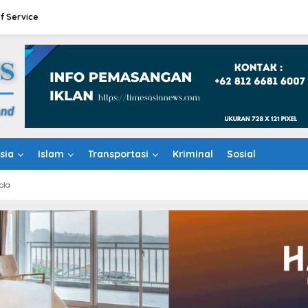
f Service
sia
Islam
Transportasi
Kriminal
Sosial
ola