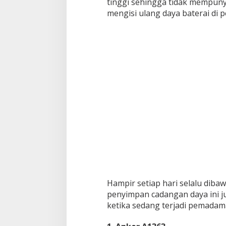
tinggi sehingga tidak mempun
a
mengisi ulang daya baterai di 
y
a
L
e
g
a
,
L
i
s
t
r
i
k
P
a
d
a
m
Hampir setiap hari selalu dibaw
T
penyimpan cadangan daya ini
a
ketika sedang terjadi pemadaman
k
M
a