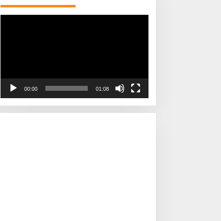
Pemutar
Video
00:00
01:08