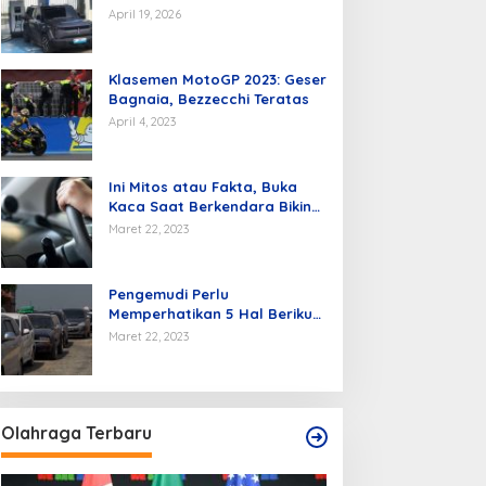
Kendaraan Listrik di Batam
April 19, 2026
Klasemen MotoGP 2023: Geser
Bagnaia, Bezzecchi Teratas
April 4, 2023
Ini Mitos atau Fakta, Buka
Kaca Saat Berkendara Bikin
Mobil Hemat BBM
Maret 22, 2023
Pengemudi Perlu
Memperhatikan 5 Hal Berikut
Agar Hemat BBM.
Maret 22, 2023
Olahraga Terbaru