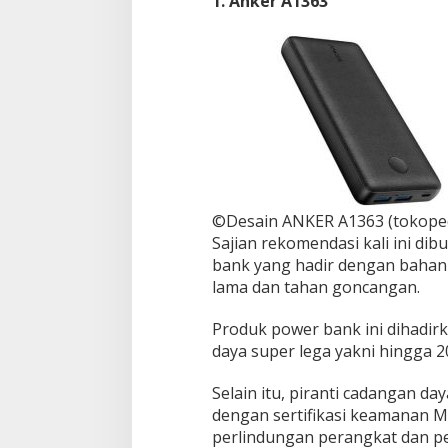
1. Anker A1363
s
a
l
a
h
©Desain ANKER A1363 (tokope
Sajian rekomendasi kali ini d
bank yang hadir dengan bahan 
lama dan tahan goncangan.
Produk power bank ini dihadi
daya super lega yakni hingga 
Selain itu, piranti cadangan da
dengan sertifikasi keamanan 
perlindungan perangkat dan p