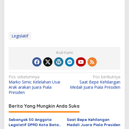
Legislatif
Ikuti Kami
N
Pos sebelumnya
Pos berikutnya
Marko Simic Kelelahan Usai
Saat Bepe Kehilangan
a
Arak arakan Juara Piala
Medali Juara Piala Presiden
v
Presiden
i
Berita Yang Mungkin Anda Suka
g
a
Sebanyak 50 Anggota
Saat Bepe Kehilangan
s
Legislatif DPRD Kota Batam
Medali Juara Piala Presiden