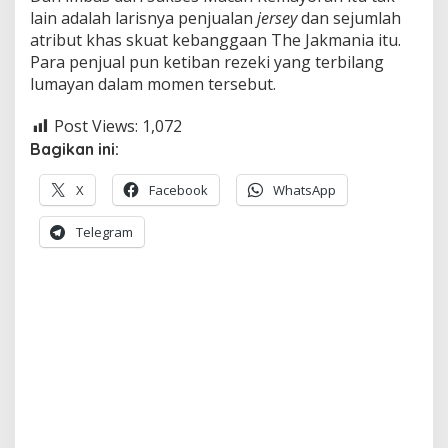
r
lain adalah larisnya penjualan
jersey
dan sejumlah
e
atribut khas skuat kebanggaan The Jakmania itu.
s
Para penjual pun ketiban rezeki yang terbilang
i
lumayan dalam momen tersebut.
d
e
n
Post Views:
1,072
Bagikan ini:
X
Facebook
WhatsApp
Telegram