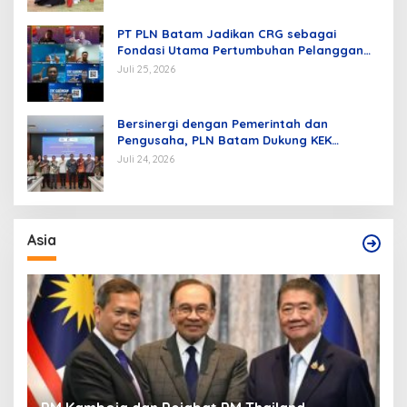
PT PLN Batam Jadikan CRG sebagai
Fondasi Utama Pertumbuhan Pelanggan
dan Pembangunan Infrastruktur
Juli 25, 2026
Kelistrikan
Bersinergi dengan Pemerintah dan
Pengusaha, PLN Batam Dukung KEK
Tanjung Sauh sebagai Hub Energi Baru
Juli 24, 2026
Asia