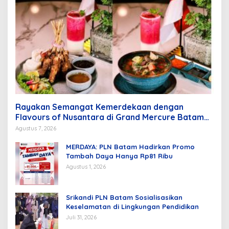
Rayakan Semangat Kemerdekaan dengan
Flavours of Nusantara di Grand Mercure Batam
Centre
Agustus 7, 2026
MERDAYA: PLN Batam Hadirkan Promo
Tambah Daya Hanya Rp81 Ribu
Agustus 1, 2026
Srikandi PLN Batam Sosialisasikan
Keselamatan di Lingkungan Pendidikan
Juli 31, 2026