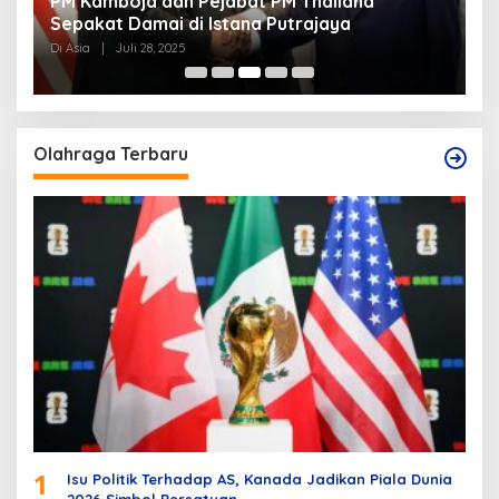
PM Kamboja dan Pejabat PM Thailand
D
Sepakat Damai di Istana Putrajaya
P
Di Asia
|
Juli 28, 2025
Di
Olahraga Terbaru
1
Isu Politik Terhadap AS, Kanada Jadikan Piala Dunia
2026 Simbol Persatuan