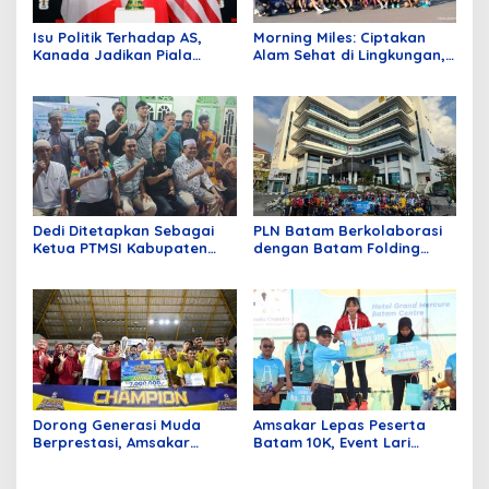
Isu Politik Terhadap AS,
Morning Miles: Ciptakan
Kanada Jadikan Piala
Alam Sehat di Lingkungan,
Dunia 2026 Simbol
Central Hills Batam Gelar
Persatuan
Fun Run 5K
Dedi Ditetapkan Sebagai
PLN Batam Berkolaborasi
Ketua PTMSI Kabupaten
dengan Batam Folding
Karimun Periode 2026-2030
Bike, Kampanyekan Gaya
Hidup Sehat
Dorong Generasi Muda
Amsakar Lepas Peserta
Berprestasi, Amsakar
Batam 10K, Event Lari
Dukung Penuh Event
dengan 1215 Peserta
Olahraga
Nasional dan Internasional