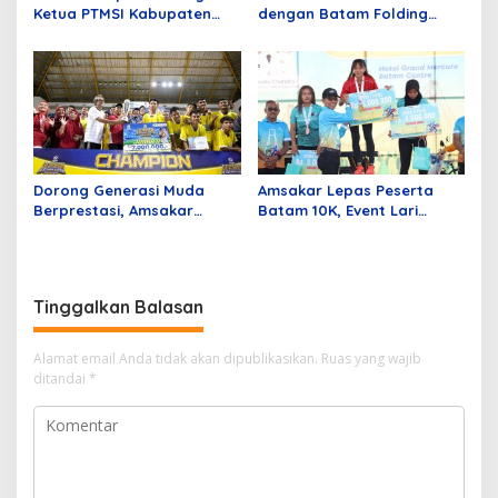
Ketua PTMSI Kabupaten
dengan Batam Folding
Karimun Periode 2026-2030
Bike, Kampanyekan Gaya
Hidup Sehat
Dorong Generasi Muda
Amsakar Lepas Peserta
Berprestasi, Amsakar
Batam 10K, Event Lari
Dukung Penuh Event
dengan 1215 Peserta
Olahraga
Nasional dan Internasional
Tinggalkan Balasan
Alamat email Anda tidak akan dipublikasikan.
Ruas yang wajib
ditandai
*