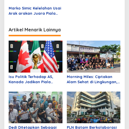
Dilantik, Berikut Namanya!
i
Marko Simic Kelelahan Usai
p
Arak arakan Juara Piala
Presiden
o
s
Artikel Menarik Lainnya
Isu Politik Terhadap AS,
Morning Miles: Ciptakan
Kanada Jadikan Piala
Alam Sehat di Lingkungan,
Dunia 2026 Simbol
Central Hills Batam Gelar
Persatuan
Fun Run 5K
Dedi Ditetapkan Sebagai
PLN Batam Berkolaborasi