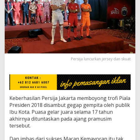
a
L
a
k
u
K
e
r
a
s
Persija luncurkan jersey dan skuat
U
s
a
i
J
u
a
Keberhasilan Persija Jakarta memboyong trofi Piala
r
a
Presiden 2018 disambut gegap gempita oleh publik
P
Ibu Kota. Puasa gelar juara selama 17 tahun
i
akhirnya dituntaskan pada ajang pramusim
a
tersebut.
l
a
P
Dan imbas dari sukses Macan Kemayoran itu tak