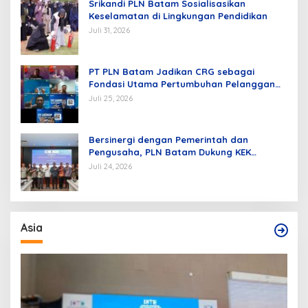
Srikandi PLN Batam Sosialisasikan
Keselamatan di Lingkungan Pendidikan
Juli 31, 2026
PT PLN Batam Jadikan CRG sebagai
Fondasi Utama Pertumbuhan Pelanggan
dan Pembangunan Infrastruktur
Juli 25, 2026
Kelistrikan
Bersinergi dengan Pemerintah dan
Pengusaha, PLN Batam Dukung KEK
Tanjung Sauh sebagai Hub Energi Baru
Juli 24, 2026
Asia