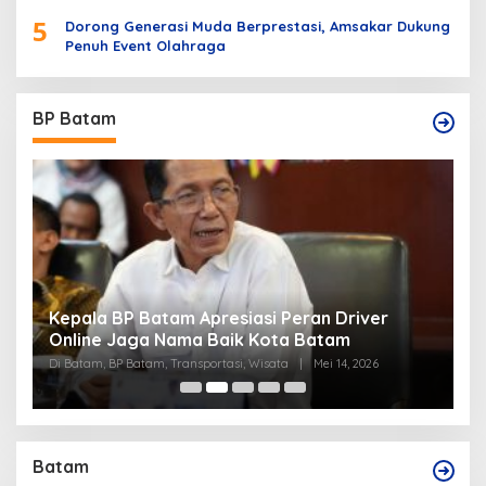
5
Dorong Generasi Muda Berprestasi, Amsakar Dukung
Penuh Event Olahraga
BP Batam
Kepala BP Batam Apresiasi Peran Driver
P
Online Jaga Nama Baik Kota Batam
B
Di Batam, BP Batam, Transportasi, Wisata
|
Mei 14, 2026
Di
Batam