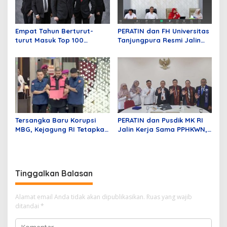
Empat Tahun Berturut-
PERATIN dan FH Universitas
turut Masuk Top 100
Tanjungpura Resmi Jalin
Indonesian Law Firms,
Kerja Sama Strategis untuk
Mustika Raja Law Office
Memperkuat Ekosistem
Perkuat Peran sebagai
Hukum Digital dan
Mitra Strategis Dunia
Pengembangan Profesi
Usaha
Advokat
Tersangka Baru Korupsi
PERATIN dan Pusdik MK RI
MBG, Kejagung RI Tetapkan
Jalin Kerja Sama PPHKWN,
GHS
Perkuat Pemahaman
Konstitusi Advokat di Era
Digital
Tinggalkan Balasan
Alamat email Anda tidak akan dipublikasikan.
Ruas yang wajib
ditandai
*