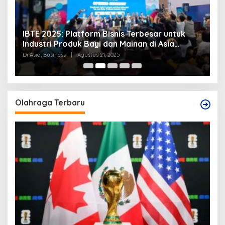
IBTE 2025: Platform Bisnis Terbesar untuk
P
Industri Produk Bayi dan Mainan di Asia
S
Tenggara
Di Asia, Business
|
Agustus 21, 2025
Di
Olahraga Terbaru