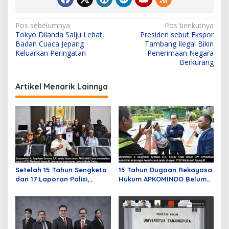
N
Pos sebelumnya
Pos berikutnya
Tokyo Dilanda Salju Lebat,
Presiden sebut Ekspor
a
Badan Cuaca Jepang
Tambang Ilegal Bikin
v
Keluarkan Peringatan
Penerimaan Negara
Berkurang
i
g
Artikel Menarik Lainnya
a
s
i
p
o
s
Setelah 15 Tahun Sengketa
15 Tahun Dugaan Rekayasa
dan 17 Laporan Polisi,
Hukum APKOMINDO Belum
APKOMINDO Harapkan
Berakhir, Berkas Kasasi
Kepastian Administrasi
Nomor 431 Diterima MA
Perkara Kasasi Nomor 431
pada Mei Lalu
K/TUN/2026