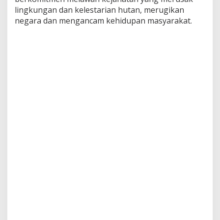
p
lingkungan dan kelestarian hutan, merugikan
k
negara dan mengancam kehidupan masyarakat.
a
n
P
a
s
a
l
B
e
r
l
a
p
i
s