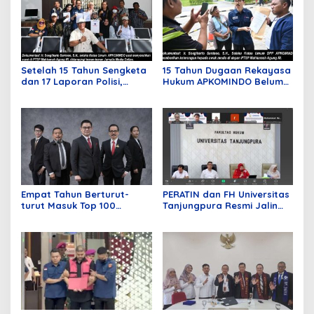
Setelah 15 Tahun Sengketa
15 Tahun Dugaan Rekayasa
dan 17 Laporan Polisi,
Hukum APKOMINDO Belum
APKOMINDO Harapkan
Berakhir, Berkas Kasasi
Kepastian Administrasi
Nomor 431 Diterima MA
Perkara Kasasi Nomor 431
pada Mei Lalu
K/TUN/2026
Empat Tahun Berturut-
PERATIN dan FH Universitas
turut Masuk Top 100
Tanjungpura Resmi Jalin
Indonesian Law Firms,
Kerja Sama Strategis untuk
Mustika Raja Law Office
Memperkuat Ekosistem
Perkuat Peran sebagai
Hukum Digital dan
Mitra Strategis Dunia
Pengembangan Profesi
Usaha
Advokat