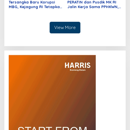
Tersangka Baru Korupsi
PERATIN dan Pusdik MK RI
MBG, Kejagung RI Tetapkan
Jalin Kerja Sama PPHKWN,
GHS
Perkuat Pemahaman
Konstitusi Advokat di Era
Digital
View More