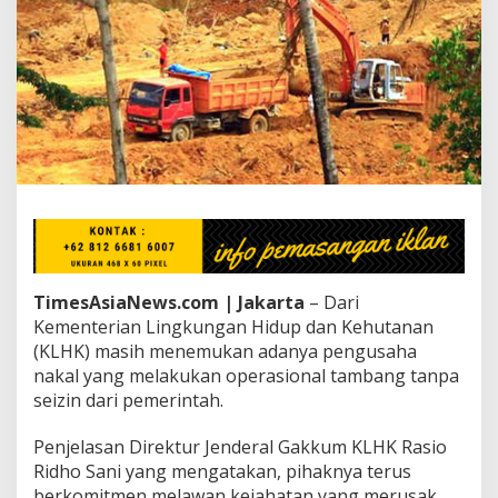
u
s
a
h
a
T
a
m
b
a
n
g
N
a
k
TimesAsiaNews.com | Jakarta
– Dari
a
Kementerian Lingkungan Hidup dan Kehutanan
l
(KLHK) masih menemukan adanya pengusaha
,
K
nakal yang melakukan operasional tambang tanpa
L
seizin dari pemerintah.
H
K
Penjelasan Direktur Jenderal Gakkum KLHK Rasio
S
Ridho Sani yang mengatakan, pihaknya terus
i
a
berkomitmen melawan kejahatan yang merusak