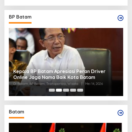
BP Batam
Kepala BP Batam Apresiasi Peran Driver
Percepa
Online Jaga Nama Baik Kota Batam
Batam 
Di Batam, BP Batam, Transportasi, Wisata
|
Mei 14, 2026
Di BP Bat
Batam