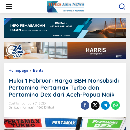
L
e
w
a
t
i
k
e
k
o
n
t
e
Homepage
/
Berita
M
n
u
Mulai 1 Februari Harga BBM Nonsubsidi
l
a
Pertamina Pertamax Turbo dan
i
Pertamina Dex dari Aceh-Papua Naik
1
F
Castilo
Januari 31, 2023
e
Berita
,
Informasi
1663 Dilihat
b
r
u
a