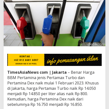
r
i
H
a
r
g
a
B
B
M
N
o
n
s
u
b
TimesAsiaNews com | Jakarta
– Benar Harga
s
i
BBM Pertamina jenis Pertamax Turbo dan
d
Pertamina Dex naik mulai 1 Februari 2023. Khusus
i
di Jakarta, harga Pertamax Turbo naik Rp 14.050
P
menjadi Rp 14.850 per liter alias naik Rp 800.
e
Kemudian, harga Pertamina Dex naik dari
r
t
sebelumnya Rp 16.750 menjadi Rp 16.850.
a