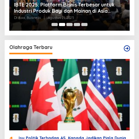
IBTE 2025: Platform Bisnis Terbesar untuk
P
Industri Produk Bayi dan Mainan di Asia
S
Tenggara
Di Asia, Business
|
Agustus 21, 2025
Di
Olahraga Terbaru
Isu Politik Terhadap AS, Kanada Jadikan Piala Dunia