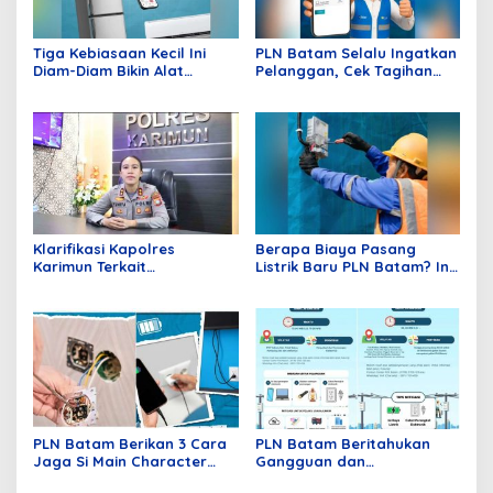
Tiga Kebiasaan Kecil Ini
PLN Batam Selalu Ingatkan
Diam-Diam Bikin Alat
Pelanggan, Cek Tagihan
Elektronik Cepat Rusak,
Listrik pada Awal Bulan
PLN Batam Berikan Tips
Mengatasinya
Klarifikasi Kapolres
Berapa Biaya Pasang
Karimun Terkait
Listrik Baru PLN Batam? Ini
Pemberitaan Dugaan
Penjelasan Lengkapnya!
Tangkap Lepas Tersangka
Penyelewengan BBM
Subsidi di Kundur
PLN Batam Berikan 3 Cara
PLN Batam Beritahukan
Jaga Si Main Character
Gangguan dan
Kelistrikan di Rumah
Peningkatan Keandalan