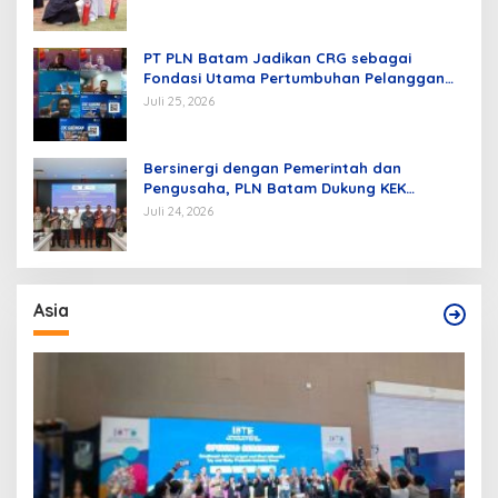
PT PLN Batam Jadikan CRG sebagai
Fondasi Utama Pertumbuhan Pelanggan
dan Pembangunan Infrastruktur
Juli 25, 2026
Kelistrikan
Bersinergi dengan Pemerintah dan
Pengusaha, PLN Batam Dukung KEK
Tanjung Sauh sebagai Hub Energi Baru
Juli 24, 2026
Asia