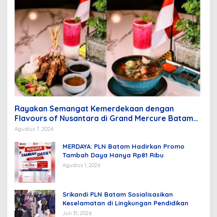
Rayakan Semangat Kemerdekaan dengan
Flavours of Nusantara di Grand Mercure Batam
Centre
Agustus 7, 2026
MERDAYA: PLN Batam Hadirkan Promo
Tambah Daya Hanya Rp81 Ribu
Agustus 1, 2026
Srikandi PLN Batam Sosialisasikan
Keselamatan di Lingkungan Pendidikan
Juli 31, 2026