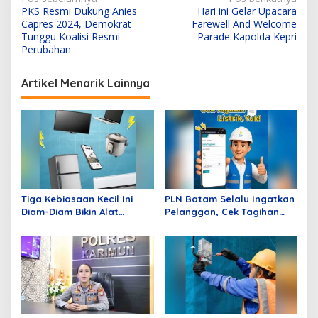
N
PKS Resmi Dukung Anies
Hari ini Gelar Upacara
a
Capres 2024, Demokrat
Farewell And Welcome
v
Tunggu Koalisi Resmi
Parade Kapolda Kepri
Perubahan
i
g
Artikel Menarik Lainnya
a
s
i
p
o
s
Tiga Kebiasaan Kecil Ini
PLN Batam Selalu Ingatkan
Diam-Diam Bikin Alat
Pelanggan, Cek Tagihan
Elektronik Cepat Rusak,
Listrik pada Awal Bulan
PLN Batam Berikan Tips
Mengatasinya