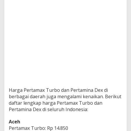
m
i
n
a
D
e
x
d
a
r
i
A
c
e
h
-
P
Harga Pertamax Turbo dan Pertamina Dex di
a
berbagai daerah juga mengalami kenaikan. Berikut
p
daftar lengkap harga Pertamax Turbo dan
u
Pertamina Dex di seluruh Indonesia:
a
N
a
Aceh
i
Pertamax Turbo: Rp 14.850
k