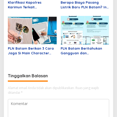
Klarifikasi Kapolres
Berapa Biaya Pasang
Karimun Terkait
Listrik Baru PLN Batam? Ini
Pemberitaan Dugaan
Penjelasan Lengkapnya!
Tangkap Lepas Tersangka
Penyelewengan BBM
Subsidi di Kundur
PLN Batam Berikan 3 Cara
PLN Batam Beritahukan
Jaga Si Main Character
Gangguan dan
Kelistrikan di Rumah
Peningkatan Keandalan
Listrik Terencana
Tinggalkan Balasan
Alamat email Anda tidak akan dipublikasikan.
Ruas yang wajib
ditandai
*