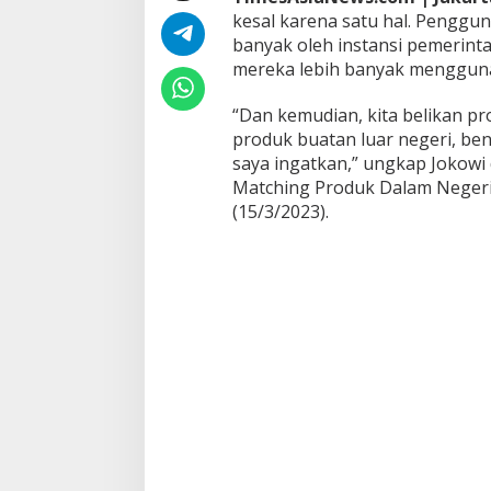
M
kesal karena satu hal. Penggu
e
banyak oleh instansi pemerin
n
mereka lebih banyak mengguna
t
e
r
“Dan kemudian, kita belikan pr
i
produk buatan luar negeri, ben
d
saya ingatkan,” ungkap Jokow
a
Matching Produk Dalam Negeri 
n
(15/3/2023).
S
e
m
u
a
P
N
S
L
a
n
g
s
u
n