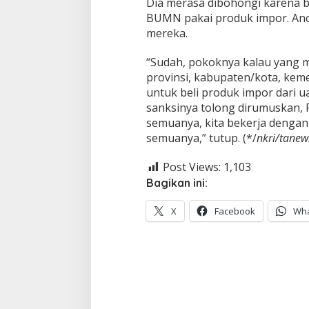
Dia merasa dibohongi karena b
BUMN pakai produk impor. Anc
mereka.
“Sudah, pokoknya kalau yang 
provinsi, kabupaten/kota, ke
untuk beli produk impor dari
sanksinya tolong dirumuskan, 
semuanya, kita bekerja denga
semuanya,” tutup. (*/
nkri/tanew
Post Views:
1,103
Bagikan ini:
X
Facebook
Wh