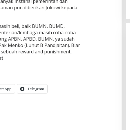
anyak instansi pemerintah dan
aman pun diberikan Jokowi kepada
masih beli, baik BUMN, BUMD,
menterian/lembaga masih coba-coba
 uang APBN, APBD, BUMN, ya sudah
Pak Menko (Luhut B Pandjaitan). Biar
n sebuah reward and punishment,
s
)
atsApp
Telegram