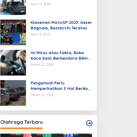
Kendaraan Listrik di Batam
April 19, 2026
Klasemen MotoGP 2023: Geser
Bagnaia, Bezzecchi Teratas
April 4, 2023
Ini Mitos atau Fakta, Buka
Kaca Saat Berkendara Bikin
Mobil Hemat BBM
Maret 22, 2023
Pengemudi Perlu
Memperhatikan 5 Hal Berikut
Agar Hemat BBM.
Maret 22, 2023
Olahraga Terbaru