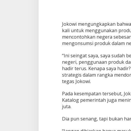
g
J
a
n
Jokowi mengungkapkan bahwa 
t
kali untuk menggunakan produ
u
n
mencontohkan negera sebesar 
g
mengonsumsi produk dalam neg
a
n
“Ini seingat saya, saya sudah 
negeri, penggunaan produk dal
hadir terus. Kenapa saya hadir?
strategis dalam rangka mendo
tegas Jokowi.
Pada kesempatan tersebut, Joko
Katalog pemerintah juga mening
juta.
Dia pun senang, tapi bukan han