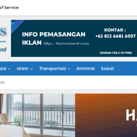
of Service
sia
Islam
Transportasi
Kriminal
Sosial
ola