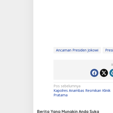
Ancaman Presiden Jokowi
Pres
I
N
Pos sebelumnya
Kapolres Anambas Resmikan Klinik
a
Pratama
v
i
Berita Yang Mungkin Anda Suka