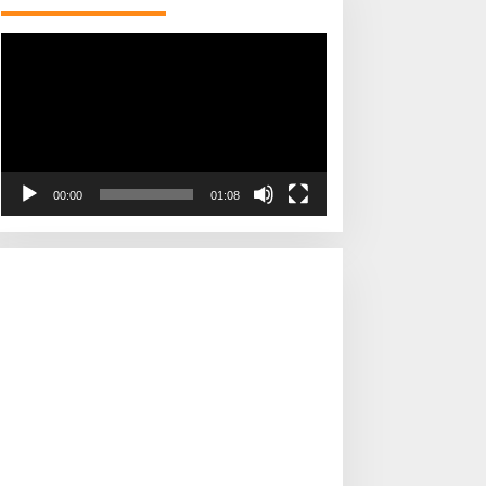
Pemutar
Video
00:00
01:08