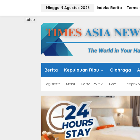
L
e
Minggu, 9 Agustus 2026
Indeks Berita
Terms 
w
a
tutup
t
i
k
e
k
o
n
t
e
Berita
Kepulauan Riau
Olahraga
A
n
Legislatif
Mobil
Partai Politik
Pemilu
Sepakb