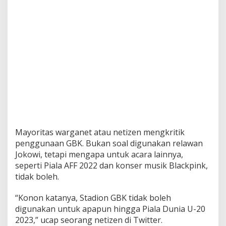
B
e
g
i
n
i
R
e
s
p
o
n
s
M
Mayoritas warganet atau netizen mengkritik
e
penggunaan GBK. Bukan soal digunakan relawan
n
p
Jokowi, tetapi mengapa untuk acara lainnya,
o
seperti Piala AFF 2022 dan konser musik Blackpink,
r
tidak boleh.
a
“Konon katanya, Stadion GBK tidak boleh
digunakan untuk apapun hingga Piala Dunia U-20
2023,” ucap seorang netizen di Twitter.