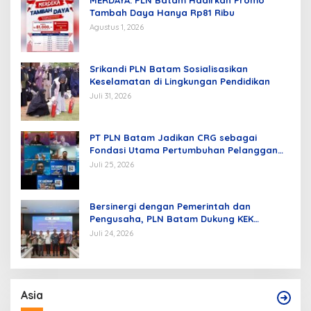
Tambah Daya Hanya Rp81 Ribu
Agustus 1, 2026
Srikandi PLN Batam Sosialisasikan
Keselamatan di Lingkungan Pendidikan
Juli 31, 2026
PT PLN Batam Jadikan CRG sebagai
Fondasi Utama Pertumbuhan Pelanggan
dan Pembangunan Infrastruktur
Juli 25, 2026
Kelistrikan
Bersinergi dengan Pemerintah dan
Pengusaha, PLN Batam Dukung KEK
Tanjung Sauh sebagai Hub Energi Baru
Juli 24, 2026
Asia