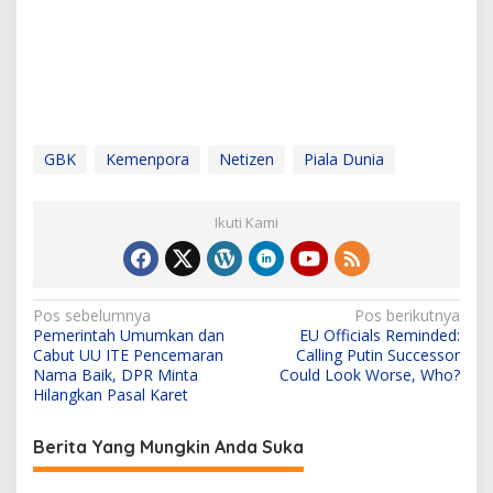
GBK
Kemenpora
Netizen
Piala Dunia
Ikuti Kami
N
Pos sebelumnya
Pos berikutnya
Pemerintah Umumkan dan
EU Officials Reminded:
a
Cabut UU ITE Pencemaran
Calling Putin Successor
v
Nama Baik, DPR Minta
Could Look Worse, Who?
Hilangkan Pasal Karet
i
g
Berita Yang Mungkin Anda Suka
a