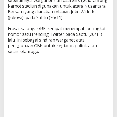
sebelumnya, warganet riuh usai GBK (Gelora Bung
S
Karno) stadiun digunakan untuk acara Nusantara
a
Bersatu yang diadakan relawan Joko Widodo
m
(Jokowi), pada Sabtu (26/11).
p
a
i
Frasa ‘Katanya GBK’ sempat menempati peringkat
P
nomor satu trending Twitter pada Sabtu (26/11)
i
lalu. Ini sebagai sindiran warganet atas
a
penggunaan GBK untuk kegiatan politik atau
l
a
selain olahraga.
D
u
n
i
a
U
-
2
0
2
0
3
0
!