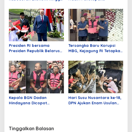
Ratusan Miliar Dolar: Kalau
Pendidikan Capaja Akademi
Dibiarkan, Bayangkan
TNI
Nasib Bangsa Kita!
Presiden RI bersama
Tersangka Baru Korupsi
Presiden Republik Belarus
MBG, Kejagung RI Tetapkan
Perkuat Kemitraan
GHS
Bilateral
Kepala BGN Dadan
Hari Susu Nusantara ke-18,
Hindayana Dicopot
DPN Ajukan Enam Usulan
Presiden, Dua Eks Wakil
Kepada Pemerintah
Jadi Tersangka Korupsi
Tinggalkan Balasan