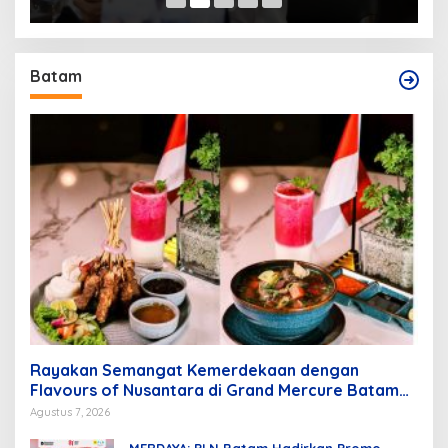
Batam
Rayakan Semangat Kemerdekaan dengan
Flavours of Nusantara di Grand Mercure Batam
Centre
Agustus 7, 2026
MERDAYA: PLN Batam Hadirkan Promo