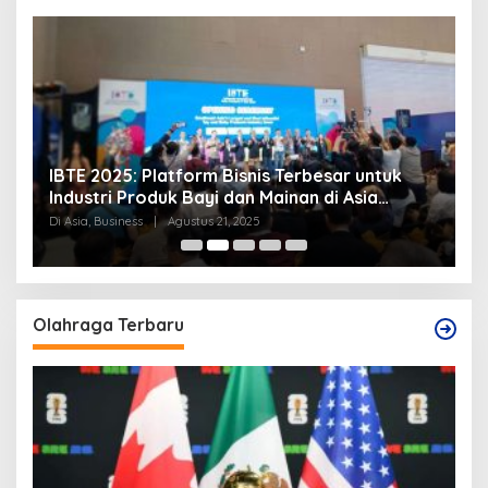
IBTE 2025: Platform Bisnis Terbesar untuk
P
Industri Produk Bayi dan Mainan di Asia
S
Tenggara
Di Asia, Business
|
Agustus 21, 2025
Di
Olahraga Terbaru