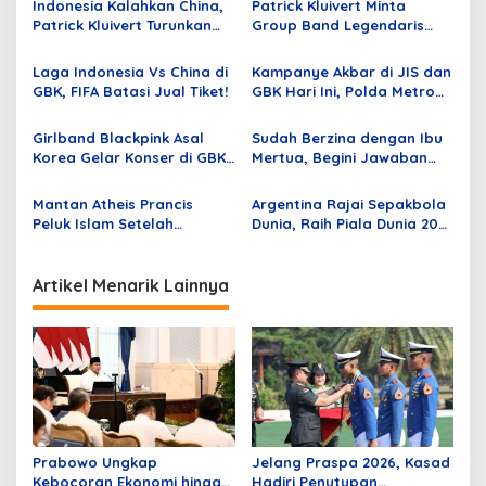
s
Indonesia Kalahkan China,
Patrick Kluivert Minta
Patrick Kluivert Turunkan
Group Band Legendaris
i
Pemain Liga 1
God Bless “Panaskan” GBK
p
Jelang Laga Timnas
Laga Indonesia Vs China di
Kampanye Akbar di JIS dan
Indonesia vs China
GBK, FIFA Batasi Jual Tiket!
GBK Hari Ini, Polda Metro
o
Jaya Lakukan Rekayasa
s
Lalu Lintas
Girlband Blackpink Asal
Sudah Berzina dengan Ibu
Korea Gelar Konser di GBK
Mertua, Begini Jawaban
11-12 Maret
Rozy; Netizen: Otak Lo
Dimana?
Mantan Atheis Prancis
Argentina Rajai Sepakbola
Peluk Islam Setelah
Dunia, Raih Piala Dunia 2022
Saksikan World Cup di
Lewat Adu Penalti
Qatar
Artikel Menarik Lainnya
Prabowo Ungkap
Jelang Praspa 2026, Kasad
Kebocoran Ekonomi hingga
Hadiri Penutupan