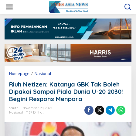
L
e
w
a
t
i
k
e
k
o
n
t
e
Homepage
/
Nasional
R
n
i
Riuh Netizen: Katanya GBK Tak Boleh
u
h
Dipakai Sampai Piala Dunia U-20 2030!
N
Begini Respons Menpora
e
t
Sauthi
November 28, 2022
i
Nasional
1167 Dilihat
z
e
n
: