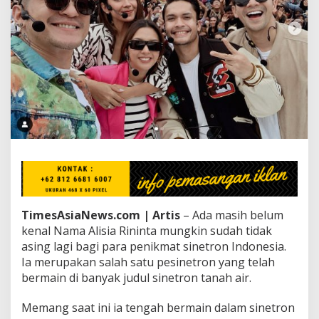
l
N
o
v
i
a
d
a
l
a
m
S
i
n
e
t
r
TimesAsiaNews.com | Artis
– Ada masih belum
o
kenal Nama Alisia Rininta mungkin sudah tidak
n
asing lagi bagi para penikmat sinetron Indonesia.
T
Ia merupakan salah satu pesinetron yang telah
a
k
bermain di banyak judul sinetron tanah air.
d
i
Memang saat ini ia tengah bermain dalam sinetron
r