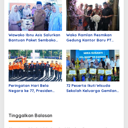
Wawako Ibnu Asis Salurkan
Wako Ramlan Resmikan
Bantuan Paket Sembako
Gedung Kantor Baru PT
Kursi Roda Dan Usaha
BPRS Jam Gadang
Ekonomi Produktif
Peringatan Hari Bela
72 Peserta Ikuti Wisuda
Negara ke 77, Presiden
Sekolah Keluarga Gemilang
Prabowo Sebut Bukittinggi
Tahun 2025
Penyelamat Republik
Indonesia
Tinggalkan Balasan