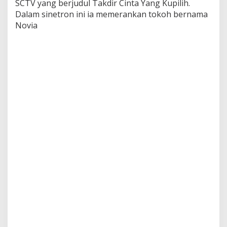
SCTV yang berjudul Takdir Cinta Yang Kupilih.
C
Dalam sinetron ini ia memerankan tokoh bernama
i
n
Novia
t
a
Y
a
n
g
K
u
p
i
l
i
h