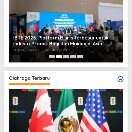
IBTE 2025: Platform Bisnis Terbesar untuk
P
Industri Produk Bayi dan Mainan di Asia
S
Tenggara
Di Asia, Business
|
Agustus 21, 2025
Di
Olahraga Terbaru