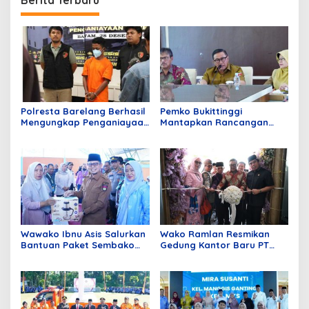
Polresta Barelang Berhasil
Pemko Bukittinggi
Mengungkap Penganiayaan
Mantapkan Rancangan
Berencana Bermotif Sakit
dan Pengembangan
Hati
Program Surau Gemilang
Wawako Ibnu Asis Salurkan
Wako Ramlan Resmikan
Bantuan Paket Sembako
Gedung Kantor Baru PT
Kursi Roda Dan Usaha
BPRS Jam Gadang
Ekonomi Produktif