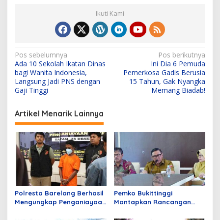
Ikuti Kami
N
Pos sebelumnya
Pos berikutnya
Ada 10 Sekolah Ikatan Dinas
Ini Dia 6 Pemuda
a
bagi Wanita Indonesia,
Pemerkosa Gadis Berusia
v
Langsung Jadi PNS dengan
15 Tahun, Gak Nyangka
Gaji Tinggi
Memang Biadab!
i
g
Artikel Menarik Lainnya
a
s
i
p
o
s
Polresta Barelang Berhasil
Pemko Bukittinggi
Mengungkap Penganiayaan
Mantapkan Rancangan
Berencana Bermotif Sakit
dan Pengembangan
Hati
Program Surau Gemilang