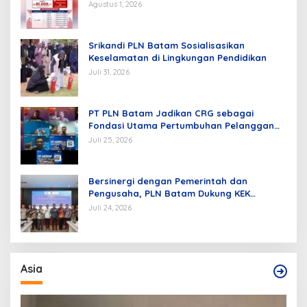
Agustus 1, 2026
Srikandi PLN Batam Sosialisasikan
Keselamatan di Lingkungan Pendidikan
Juli 31, 2026
PT PLN Batam Jadikan CRG sebagai
Fondasi Utama Pertumbuhan Pelanggan
dan Pembangunan Infrastruktur
Juli 25, 2026
Kelistrikan
Bersinergi dengan Pemerintah dan
Pengusaha, PLN Batam Dukung KEK
Tanjung Sauh sebagai Hub Energi Baru
Juli 24, 2026
Asia