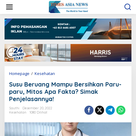
L
e
w
a
t
i
k
e
k
o
n
t
e
Homepage
/
Kesehatan
S
n
u
Susu Beruang Mampu Bersihkan Paru-
s
u
paru, Mitos Apa Fakta? Simak
B
Penjelasannya!
e
r
Sauthi
Desember 20, 2022
u
Kesehatan
1080 Dilihat
a
n
g
M