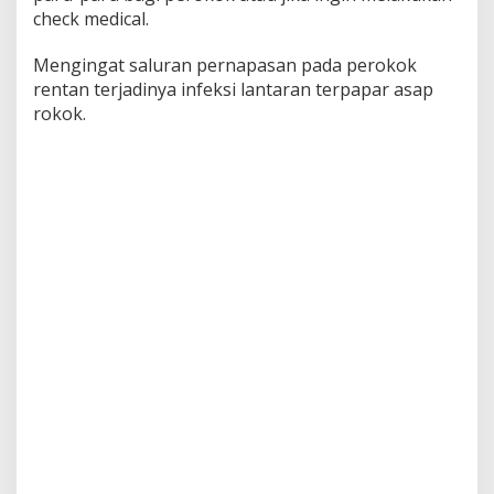
t
check medical.
o
s
Mengingat saluran pernapasan pada perokok
A
rentan terjadinya infeksi lantaran terpapar asap
p
rokok.
a
F
a
k
t
a
?
S
i
m
a
k
P
e
n
j
e
l
a
s