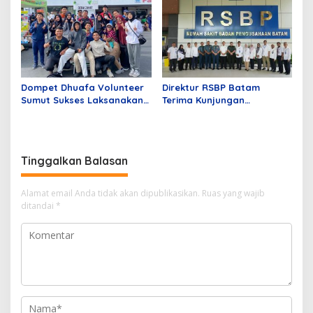
Sakit dengan Fondasi
Lengkap
Regulasi; Infrastruktur dan
AI yang Aman
Dompet Dhuafa Volunteer
Direktur RSBP Batam
Sumut Sukses Laksanakan
Terima Kunjungan
Program ALS Gratis
Wakapuskes TNI, Bahas
Sinergi Layanan Kesehatan
Tinggalkan Balasan
Alamat email Anda tidak akan dipublikasikan.
Ruas yang wajib
ditandai
*