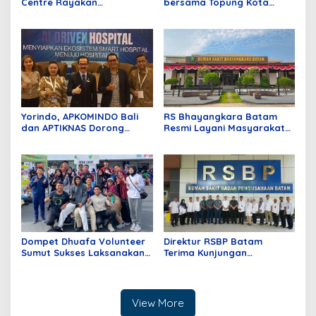
Centre Rayakan
bersama Topung Kota
Anniversary Pertama
Batam
dengan Aksi Donor Darah,
Kumpulkan 40 Kantong
Darah
Yorindo, APKOMINDO Bali
RS Bhayangkara Batam
dan APTIKNAS Dorong
Resmi Layani Masyarakat
Transformasi Digital Rumah
Kepri, Fasilitas Modern dan
Sakit dengan Fondasi
Lengkap
Regulasi; Infrastruktur dan
AI yang Aman
Dompet Dhuafa Volunteer
Direktur RSBP Batam
Sumut Sukses Laksanakan
Terima Kunjungan
Program ALS Gratis
Wakapuskes TNI, Bahas
Sinergi Layanan Kesehatan
View More