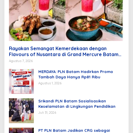
Rayakan Semangat Kemerdekaan dengan
Flavours of Nusantara di Grand Mercure Batam
Centre
Agustus 7, 2026
MERDAYA: PLN Batam Hadirkan Promo
Tambah Daya Hanya Rp81 Ribu
Agustus 1, 2026
Srikandi PLN Batam Sosialisasikan
Keselamatan di Lingkungan Pendidikan
Juli 31, 2026
PT PLN Batam Jadikan CRG sebagai