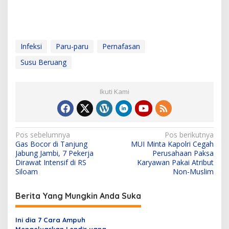
Infeksi
Paru-paru
Pernafasan
Susu Beruang
Ikuti Kami
N
Pos sebelumnya
Pos berikutnya
Gas Bocor di Tanjung
MUI Minta Kapolri Cegah
a
Jabung Jambi, 7 Pekerja
Perusahaan Paksa
v
Dirawat Intensif di RS
Karyawan Pakai Atribut
Siloam
Non-Muslim
i
g
Berita Yang Mungkin Anda Suka
a
s
Ini dia 7 Cara Ampuh
Mengeluarkan Lendir yang