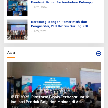
Fondasi Utama Pertumbuhan Pelanggan
dan Pembangunan Infrastruktur
Juli 25, 2026
Kelistrikan
Bersinergi dengan Pemerintah dan
Pengusaha, PLN Batam Dukung KEK
Tanjung Sauh sebagai Hub Energi Baru
Juli 24, 2026
Asia
IBTE 2025: Platform Bisnis Terbesar untuk
P
Industri Produk Bayi dan Mainan di Asia
S
Tenggara
Di Asia, Business
|
Agustus 21, 2025
Di