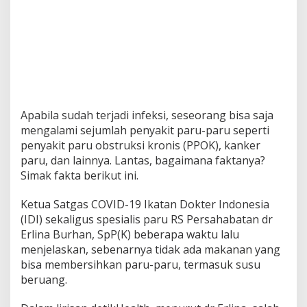
a
n
n
y
a
!
Apabila sudah terjadi infeksi, seseorang bisa saja
mengalami sejumlah penyakit paru-paru seperti
penyakit paru obstruksi kronis (PPOK), kanker
paru, dan lainnya. Lantas, bagaimana faktanya?
Simak fakta berikut ini.
Ketua Satgas COVID-19 Ikatan Dokter Indonesia
(IDI) sekaligus spesialis paru RS Persahabatan dr
Erlina Burhan, SpP(K) beberapa waktu lalu
menjelaskan, sebenarnya tidak ada makanan yang
bisa membersihkan paru-paru, termasuk susu
beruang.