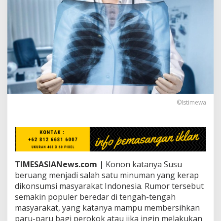
a
m
p
u
B
e
r
s
i
h
k
a
©Istimewa
n
P
a
r
u
-
TIMESASIANews.com |
Konon katanya Susu
p
a
beruang menjadi salah satu minuman yang kerap
r
dikonsumsi masyarakat Indonesia. Rumor tersebut
u
semakin populer beredar di tengah-tengah
,
masyarakat, yang katanya mampu membersihkan
M
paru-paru bagi perokok atau jika ingin melakukan
i