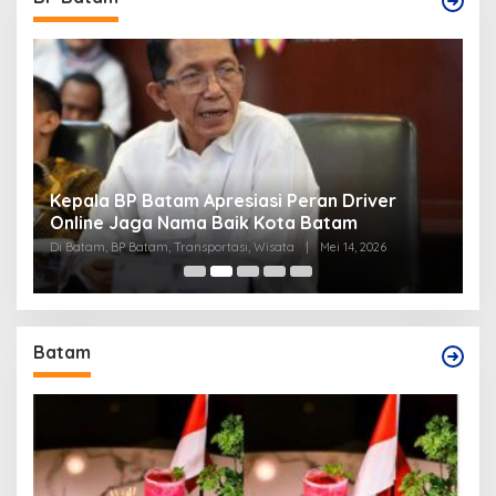
Kepala BP Batam Apresiasi Peran Driver
P
Online Jaga Nama Baik Kota Batam
B
Di Batam, BP Batam, Transportasi, Wisata
|
Mei 14, 2026
Di
Batam