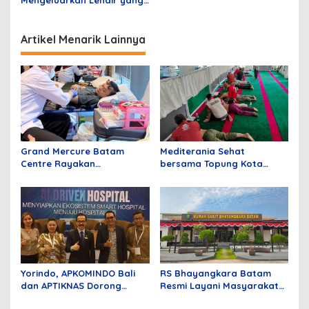
i
Menumpuk di Paru-paru
p
Artikel Menarik Lainnya
o
s
Grand Mercure Batam
Mediterania Sehat
Centre Rayakan
bersama Topung Kota
Anniversary Pertama
Batam
dengan Aksi Donor Darah,
Kumpulkan 40 Kantong
Darah
Yorindo, APKOMINDO Bali
RS Bhayangkara Batam
dan APTIKNAS Dorong
Resmi Layani Masyarakat
Transformasi Digital Rumah
Kepri, Fasilitas Modern dan