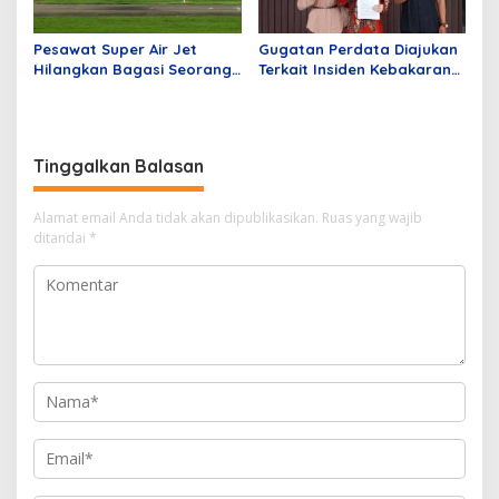
Pesawat Super Air Jet
Gugatan Perdata Diajukan
Hilangkan Bagasi Seorang
Terkait Insiden Kebakaran
Penumpang dari Batam
Kios di Mangga Dua Mall
Tujuan Jakarta
Tinggalkan Balasan
Alamat email Anda tidak akan dipublikasikan.
Ruas yang wajib
ditandai
*