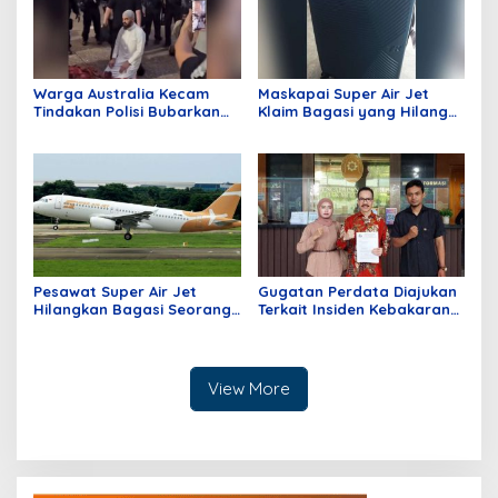
Warga Australia Kecam
Maskapai Super Air Jet
Tindakan Polisi Bubarkan
Klaim Bagasi yang Hilang
Jamaah Sedang Shalat
dan Pengantaran Alamat
Tujuan Gratis
Pesawat Super Air Jet
Gugatan Perdata Diajukan
Hilangkan Bagasi Seorang
Terkait Insiden Kebakaran
Penumpang dari Batam
Kios di Mangga Dua Mall
Tujuan Jakarta
View More