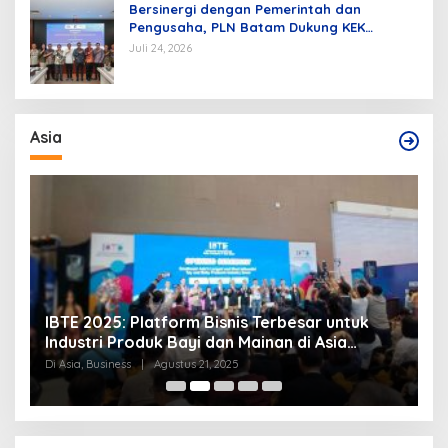
Bersinergi dengan Pemerintah dan
Pengusaha, PLN Batam Dukung KEK
Tanjung Sauh sebagai Hub Energi Baru
Juli 24, 2026
Asia
IBTE 2025: Platform Bisnis Terbesar untuk
P
Industri Produk Bayi dan Mainan di Asia
S
Tenggara
Di Asia, Business
|
Agustus 21, 2025
Di