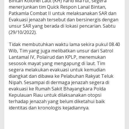
Bintan Kolonel Laut (KH) Farid Ma’ruf, segera
a
menerjunkan tim Quick Respon Lanal Bintan,
t
Patkamla Combat II untuk melaksanakan SAR dan
T
a
Evakuasi jenazah tersebut dan bersinergis dengan
n
unsur SAR yang berada di lokasi pencarian. Sabtu
p
(29/10/2022).
a
I
Tidak membutuhkan waktu lama sekira pukul 08.40
d
e
Wib, Tim yang juga melibatkan unsur dari Satrol
n
Lantamal IV, Polairud dan KPLP, menemukan
t
sesosok mayat yang mengapung di laut. Tim
i
segera melakukan evakuasi untuk kemudian
t
diangkat dan dibawa ke Pelabuhan Rakyat Teluk
a
s
Nipah. Sesampai di dermaga jenazah segera di
d
evakuasi ke Rumah Sakit Bhayangkara Polda
i
Kepulauan Riau untuk dilaksanakan otopsi
B
terhadap jenazah yang belum diketahui baik
a
t
identitas dan kronologis kejadiannya.
a
m