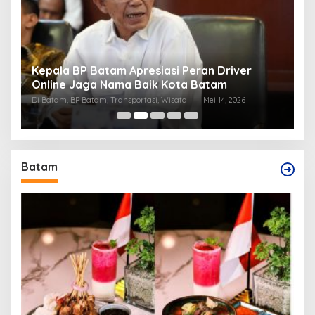
Kepala BP Batam Apresiasi Peran Driver
P
Online Jaga Nama Baik Kota Batam
B
Di Batam, BP Batam, Transportasi, Wisata
|
Mei 14, 2026
Di
Batam