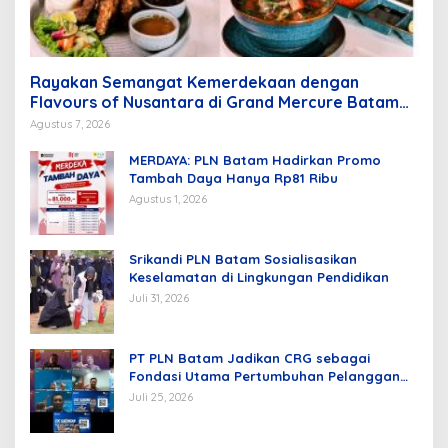
Rayakan Semangat Kemerdekaan dengan
Flavours of Nusantara di Grand Mercure Batam
Centre
Agustus 7, 2026
MERDAYA: PLN Batam Hadirkan Promo
Tambah Daya Hanya Rp81 Ribu
Agustus 1, 2026
Srikandi PLN Batam Sosialisasikan
Keselamatan di Lingkungan Pendidikan
Juli 31, 2026
PT PLN Batam Jadikan CRG sebagai
Fondasi Utama Pertumbuhan Pelanggan
dan Pembangunan Infrastruktur
Juli 25, 2026
Kelistrikan