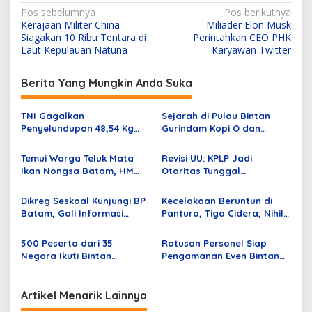
N
Pos sebelumnya
Pos berikutnya
Kerajaan Militer China
Miliader Elon Musk
a
Siagakan 10 Ribu Tentara di
Perintahkan CEO PHK
v
Laut Kepulauan Natuna
Karyawan Twitter
i
Berita Yang Mungkin Anda Suka
g
a
TNI Gagalkan
Sejarah di Pulau Bintan
s
Penyelundupan 48,54 Kg
Gurindam Kopi O dan
Sabu di Perairan Dumai
Konservasi Penyu
i
Riau
Temui Warga Teluk Mata
Revisi UU: KPLP Jadi
p
Ikan Nongsa Batam, HM
Otoritas Tunggal
Rudi Selesaikan Persoalan
Penegakan Peraturan di
o
Air
Laut, Bagaimana Bakamla?
Dikreg Seskoal Kunjungi BP
Kecelakaan Beruntun di
s
Batam, Gali Informasi
Pantura, Tiga Cidera; Nihil
Terkait Pembangunan
Korban Jiwa
Batam
500 Peserta dari 35
Ratusan Personel Siap
Negara Ikuti Bintan
Pengamanan Even Bintan
Triathlon 2023 Padukan
Triathlon 2023 dan Gran
Olah Raya dan Keindahan
Fondo
Alam Pulau Bintan
Artikel Menarik Lainnya