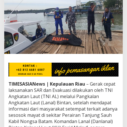
k
s
a
n
a
k
a
n
S
A
R
d
a
n
E
v
TIMESASIANews | Kepulauan Riau
– Gerak cepat
a
k
laksanakan SAR dan Evakuasi dilakukan oleh TNI
u
Angkatan Laut (TNI AL) melalui Pangkalan
a
Angkatan Laut (Lanal) Bintan, setelah mendapat
s
informasi dari masyarakat setempat terkait adanya
i
sesosok mayat di sekitar Perairan Tanjung Sauh
M
a
Kabil Nongsa Batam. Komandan Lanal (Danlanal)
y