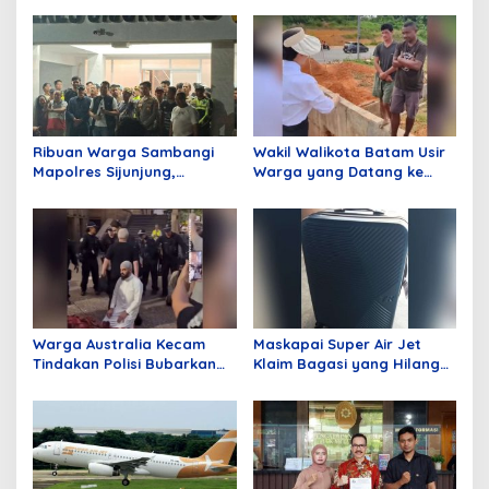
Ribuan Warga Sambangi
Wakil Walikota Batam Usir
Mapolres Sijunjung,
Warga yang Datang ke
Meminta Klarifikasi
Batam Hanya Untuk
Pemberitaan Terkait
Merusak Lingkungan,
Tambang Dinilai Tidak
Ucapan Li Jadi Sorotan
Berimbang
Publik!
Warga Australia Kecam
Maskapai Super Air Jet
Tindakan Polisi Bubarkan
Klaim Bagasi yang Hilang
Jamaah Sedang Shalat
dan Pengantaran Alamat
Tujuan Gratis