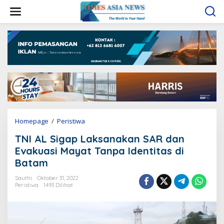
L
e
w
a
t
i
k
e
k
o
n
t
e
Homepage
/
Peristiwa
T
n
N
TNI AL Sigap Laksanakan SAR dan
I
A
Evakuasi Mayat Tanpa Identitas di
L
Batam
S
i
Sauthi
Oktober 31, 2022
g
Peristiwa
1493 Dilihat
a
p
L
a