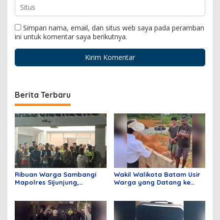
Simpan nama, email, dan situs web saya pada peramban
ini untuk komentar saya berikutnya.
Berita Terbaru
Ribuan Warga Sambangi
Wakil Walikota Batam Usir
Mapolres Sijunjung,
Warga yang Datang ke
Meminta Klarifikasi
Batam Hanya Untuk
Pemberitaan Terkait
Merusak Lingkungan,
Tambang Dinilai Tidak
Ucapan Li Jadi Sorotan
Berimbang
Publik!