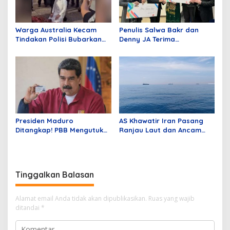
Warga Australia Kecam
Penulis Salwa Bakr dan
Tindakan Polisi Bubarkan
Denny JA Terima
Jamaah Sedang Shalat
Penghargaan Sastra BRICS
Pertama, Hadiah Ratusan
Juta
Presiden Maduro
AS Khawatir Iran Pasang
Ditangkap! PBB Mengutuk
Ranjau Laut dan Ancam
Kejahatan Agresi Donald
Blokade Selat Hormuz
Trump
Tinggalkan Balasan
Alamat email Anda tidak akan dipublikasikan.
Ruas yang wajib
ditandai
*