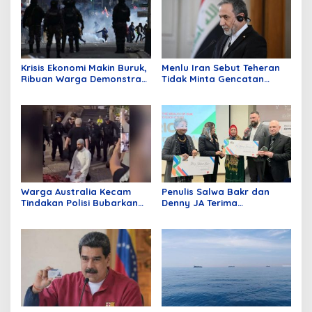
Krisis Ekonomi Makin Buruk,
Menlu Iran Sebut Teheran
Ribuan Warga Demonstran
Tidak Minta Gencatan
Tuntut Presiden Mundur
Senjata, Tak Ada Alasan
untuk Bernegosiasi dengan
AS
Warga Australia Kecam
Penulis Salwa Bakr dan
Tindakan Polisi Bubarkan
Denny JA Terima
Jamaah Sedang Shalat
Penghargaan Sastra BRICS
Pertama, Hadiah Ratusan
Juta