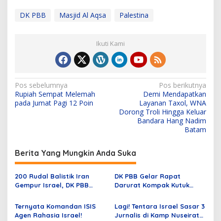
DK PBB
Masjid Al Aqsa
Palestina
Ikuti Kami
N
Pos sebelumnya
Pos berikutnya
Rupiah Sempat Melemah
Demi Mendapatkan
a
pada Jumat Pagi 12 Poin
Layanan Taxol, WNA
v
Dorong Troli Hingga Keluar
Bandara Hang Nadim
i
Batam
g
Berita Yang Mungkin Anda Suka
a
s
200 Rudal Balistik Iran
DK PBB Gelar Rapat
i
Gempur Israel, DK PBB
Darurat Kompak Kutuk
p
Langsung Gelar Rapat
Pasca Tewasnya Pemimpin
Darurat
Hamas, AS Tetap Bela
Ternyata Komandan ISIS
Lagi! Tentara Israel Sasar 3
o
Israel
Agen Rahasia Israel!
Jurnalis di Kamp Nuseirat