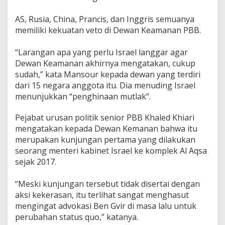
b
a
AS, Rusia, China, Prancis, dan Inggris semuanya
d
memiliki kekuatan veto di Dewan Keamanan PBB.
a
h
“Larangan apa yang perlu Israel langgar agar
Dewan Keamanan akhirnya mengatakan, cukup
sudah,” kata Mansour kepada dewan yang terdiri
dari 15 negara anggota itu. Dia menuding Israel
menunjukkan “penghinaan mutlak”.
Pejabat urusan politik senior PBB Khaled Khiari
mengatakan kepada Dewan Kemanan bahwa itu
merupakan kunjungan pertama yang dilakukan
seorang menteri kabinet Israel ke komplek Al Aqsa
sejak 2017.
“Meski kunjungan tersebut tidak disertai dengan
aksi kekerasan, itu terlihat sangat menghasut
mengingat advokasi Ben Gvir di masa lalu untuk
perubahan status quo,” katanya.