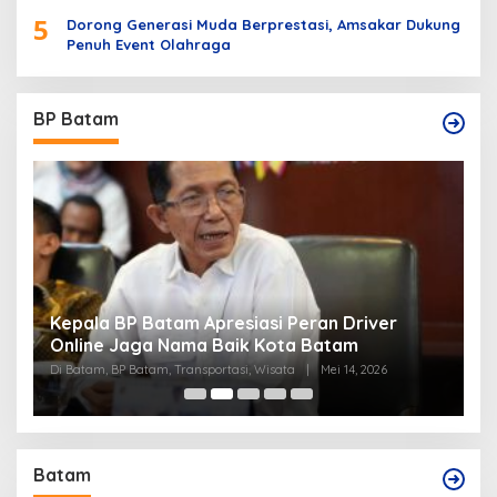
5
Dorong Generasi Muda Berprestasi, Amsakar Dukung
Penuh Event Olahraga
BP Batam
Kepala BP Batam Apresiasi Peran Driver
P
Online Jaga Nama Baik Kota Batam
B
Di Batam, BP Batam, Transportasi, Wisata
|
Mei 14, 2026
Di
Batam