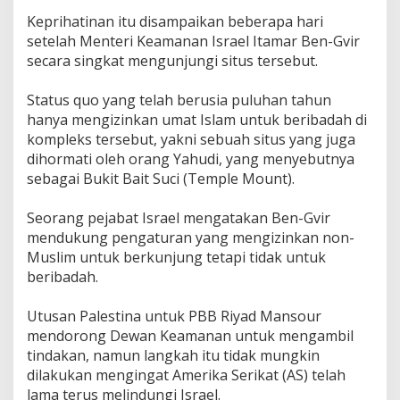
A
Keprihatinan itu disampaikan beberapa hari
q
setelah Menteri Keamanan Israel Itamar Ben-Gvir
s
a
secara singkat mengunjungi situs tersebut.
,
I
Status quo yang telah berusia puluhan tahun
z
hanya mengizinkan umat Islam untuk beribadah di
i
kompleks tersebut, yakni sebuah situs yang juga
n
k
dihormati oleh orang Yahudi, yang menyebutnya
a
sebagai Bukit Bait Suci (Temple Mount).
n
U
Seorang pejabat Israel mengatakan Ben-Gvir
m
a
mendukung pengaturan yang mengizinkan non-
t
Muslim untuk berkunjung tetapi tidak untuk
I
beribadah.
s
l
Utusan Palestina untuk PBB Riyad Mansour
a
m
mendorong Dewan Keamanan untuk mengambil
B
tindakan, namun langkah itu tidak mungkin
e
dilakukan mengingat Amerika Serikat (AS) telah
r
lama terus melindungi Israel.
i