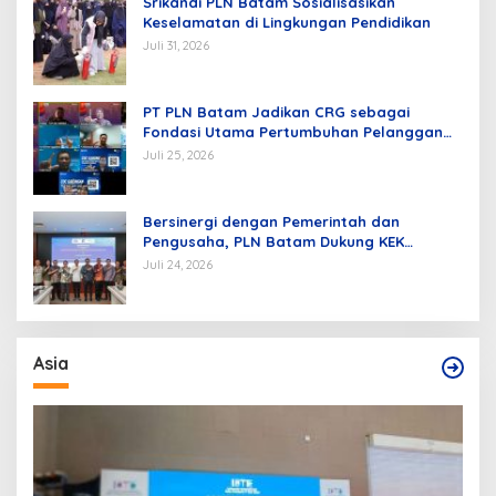
Srikandi PLN Batam Sosialisasikan
Keselamatan di Lingkungan Pendidikan
Juli 31, 2026
PT PLN Batam Jadikan CRG sebagai
Fondasi Utama Pertumbuhan Pelanggan
dan Pembangunan Infrastruktur
Juli 25, 2026
Kelistrikan
Bersinergi dengan Pemerintah dan
Pengusaha, PLN Batam Dukung KEK
Tanjung Sauh sebagai Hub Energi Baru
Juli 24, 2026
Asia