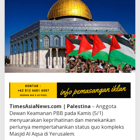
T
e
k
a
n
k
a
n
S
t
a
t
u
s
Q
u
o
M
a
TimesAsiaNews.com | Palestina
– Anggota
s
Dewan Keamanan PBB pada Kamis (5/1)
j
menyuarakan keprihatinan dan menekankan
i
perlunya mempertahankan status quo kompleks
d
A
Masjid Al Aqsa di Yerusalem.
l