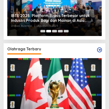
IBTE 2025: Platform Bisnis Terbesar untuk
P
Industri Produk Bayi dan Mainan di Asia
S
Tenggara
Di Asia, Business
|
Agustus 21, 2025
Di
Olahraga Terbaru