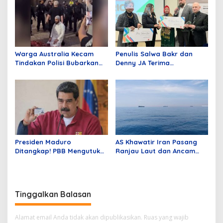
AS
Warga Australia Kecam
Penulis Salwa Bakr dan
Tindakan Polisi Bubarkan
Denny JA Terima
Jamaah Sedang Shalat
Penghargaan Sastra BRICS
Pertama, Hadiah Ratusan
Juta
Presiden Maduro
AS Khawatir Iran Pasang
Ditangkap! PBB Mengutuk
Ranjau Laut dan Ancam
Kejahatan Agresi Donald
Blokade Selat Hormuz
Trump
Tinggalkan Balasan
Alamat email Anda tidak akan dipublikasikan.
Ruas yang wajib