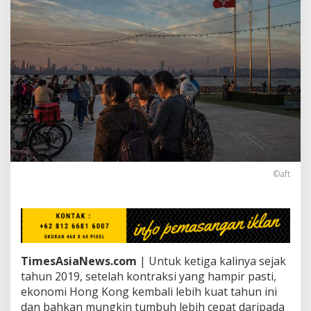
o
n
g
A
k
a
n
M
e
n
g
u
a
t
©aft
A
t
a
s
P
e
m
TimesAsiaNews.com
| Untuk ketiga kalinya sejak
b
tahun 2019, setelah kontraksi yang hampir pasti,
u
ekonomi Hong Kong kembali lebih kuat tahun ini
k
dan bahkan mungkin tumbuh lebih cepat daripada
a