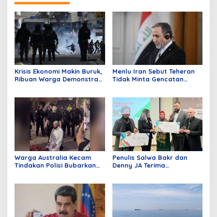
Krisis Ekonomi Makin Buruk,
Menlu Iran Sebut Teheran
Ribuan Warga Demonstran
Tidak Minta Gencatan
Tuntut Presiden Mundur
Senjata, Tak Ada Alasan
untuk Bernegosiasi dengan
AS
Warga Australia Kecam
Penulis Salwa Bakr dan
Tindakan Polisi Bubarkan
Denny JA Terima
Jamaah Sedang Shalat
Penghargaan Sastra BRICS
Pertama, Hadiah Ratusan
Juta