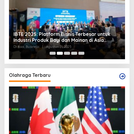
IBTE 2025: Platform Bisnis Terbesar untuk
P
Industri Produk Bayi dan Mainan di Asia
S
Tenggara
Di Asia, Business
|
Agustus 21, 2025
Di
Olahraga Terbaru