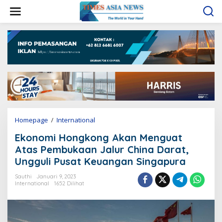
L
e
w
a
t
i
k
e
k
o
n
t
e
Homepage
/
International
E
n
k
Ekonomi Hongkong Akan Menguat
o
n
Atas Pembukaan Jalur China Darat,
o
Ungguli Pusat Keuangan Singapura
m
i
Sauthi
Januari 9, 2023
H
International
1652 Dilihat
o
n
g
k