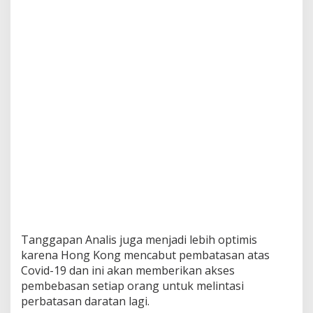
P
u
s
a
t
K
e
u
a
n
g
a
n
S
i
n
g
a
p
Tanggapan Analis juga menjadi lebih optimis
u
karena Hong Kong mencabut pembatasan atas
r
Covid-19 dan ini akan memberikan akses
a
pembebasan setiap orang untuk melintasi
perbatasan daratan lagi.