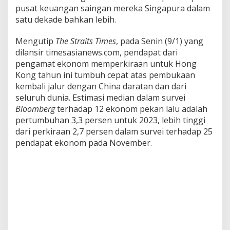
a
pusat keuangan saingan mereka Singapura dalam
n
satu dekade bahkan lebih.
J
a
Mengutip
The Straits Times
, pada Senin (9/1) yang
l
dilansir timesasianews.com, pendapat dari
u
r
pengamat ekonom memperkiraan untuk Hong
C
Kong tahun ini tumbuh cepat atas pembukaan
h
kembali jalur dengan China daratan dan dari
i
seluruh dunia. Estimasi median dalam survei
n
a
Bloomberg
terhadap 12 ekonom pekan lalu adalah
D
pertumbuhan 3,3 persen untuk 2023, lebih tinggi
a
dari perkiraan 2,7 persen dalam survei terhadap 25
r
pendapat ekonom pada November.
a
t
,
U
n
g
g
u
l
i