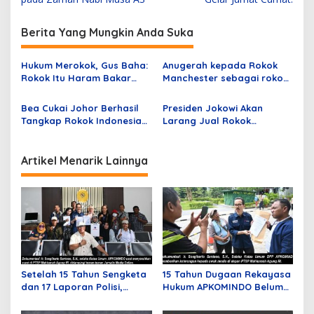
v
i
Berita Yang Mungkin Anda Suka
g
a
Hukum Merokok, Gus Baha:
Anugerah kepada Rokok
s
Rokok Itu Haram Bakar
Manchester sebagai rokok
Saja!
Tanpa Pita Cukai Terbaik
i
Tahun 2022
Bea Cukai Johor Berhasil
Presiden Jokowi Akan
p
Tangkap Rokok Indonesia
Larang Jual Rokok
dan Mikol China Senilai
Batangan
o
RM3,14 juta
s
Artikel Menarik Lainnya
Setelah 15 Tahun Sengketa
15 Tahun Dugaan Rekayasa
dan 17 Laporan Polisi,
Hukum APKOMINDO Belum
APKOMINDO Harapkan
Berakhir, Berkas Kasasi
Kepastian Administrasi
Nomor 431 Diterima MA