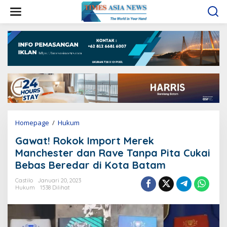
L
e
w
a
t
i
k
e
k
o
n
t
e
Homepage
/
Hukum
G
n
a
Gawat! Rokok Import Merek
w
a
Manchester dan Rave Tanpa Pita Cukai
t
Bebas Beredar di Kota Batam
!
R
Castilo
Januari 20, 2023
o
Hukum
1538 Dilihat
k
o
k
I