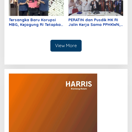
Tersangka Baru Korupsi
PERATIN dan Pusdik MK RI
MBG, Kejagung RI Tetapkan
Jalin Kerja Sama PPHKWN,
GHS
Perkuat Pemahaman
Konstitusi Advokat di Era
Digital
View More