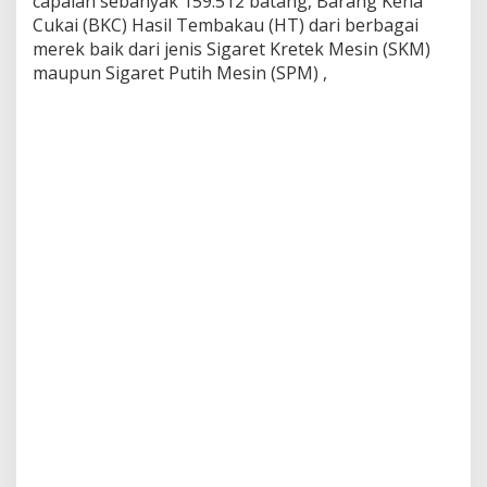
capaian sebanyak 159.512 batang, Barang Kena
v
Cukai (BKC) Hasil Tembakau (HT) dari berbagai
e
merek baik dari jenis Sigaret Kretek Mesin (SKM)
T
maupun Sigaret Putih Mesin (SPM) ,
a
n
p
a
P
i
t
a
C
u
k
a
i
B
e
b
a
s
B
e
r
e