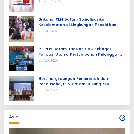
Agustus 1, 2026
Srikandi PLN Batam Sosialisasikan
Keselamatan di Lingkungan Pendidikan
Juli 31, 2026
PT PLN Batam Jadikan CRG sebagai
Fondasi Utama Pertumbuhan Pelanggan
dan Pembangunan Infrastruktur
Juli 25, 2026
Kelistrikan
Bersinergi dengan Pemerintah dan
Pengusaha, PLN Batam Dukung KEK
Tanjung Sauh sebagai Hub Energi Baru
Juli 24, 2026
Asia