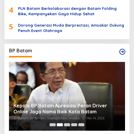
4
PLN Batam Berkolaborasi dengan Batam Folding
Bike, Kampanyekan Gaya Hidup Sehat
5
Dorong Generasi Muda Berprestasi, Amsakar Dukung
Penuh Event Olahraga
BP Batam
an Driver
Percepat Layanan Izin Lingkungan 29 H
Batam
Batam Dukung Kemudahan Investasi
Mei 14, 2026
Di BP Batam
|
Mei 5, 2026