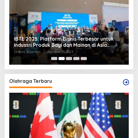
snis Terbesar untuk
PM Kamboja dan Pejabat PM T
n Mainan di Asia
Sepakat Damai di Istana Putra
025
Di Asia
|
Juli 28, 2025
Olahraga Terbaru