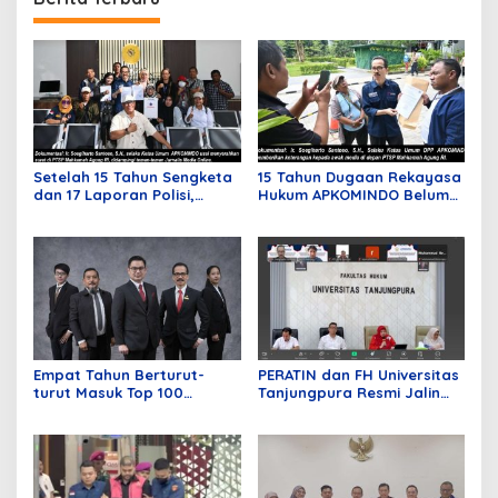
Setelah 15 Tahun Sengketa
15 Tahun Dugaan Rekayasa
dan 17 Laporan Polisi,
Hukum APKOMINDO Belum
APKOMINDO Harapkan
Berakhir, Berkas Kasasi
Kepastian Administrasi
Nomor 431 Diterima MA
Perkara Kasasi Nomor 431
pada Mei Lalu
K/TUN/2026
Empat Tahun Berturut-
PERATIN dan FH Universitas
turut Masuk Top 100
Tanjungpura Resmi Jalin
Indonesian Law Firms,
Kerja Sama Strategis untuk
Mustika Raja Law Office
Memperkuat Ekosistem
Perkuat Peran sebagai
Hukum Digital dan
Mitra Strategis Dunia
Pengembangan Profesi
Usaha
Advokat