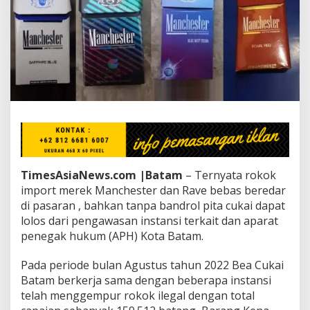
m
p
o
r
t
M
e
r
e
k
M
a
n
c
TimesAsiaNews.com |Batam
– Ternyata rokok
h
import merek Manchester dan Rave bebas beredar
e
di pasaran , bahkan tanpa bandrol pita cukai dapat
s
t
lolos dari pengawasan instansi terkait dan aparat
e
penegak hukum (APH) Kota Batam.
r
d
Pada periode bulan Agustus tahun 2022 Bea Cukai
a
Batam berkerja sama dengan beberapa instansi
n
R
telah menggempur rokok ilegal dengan total
a