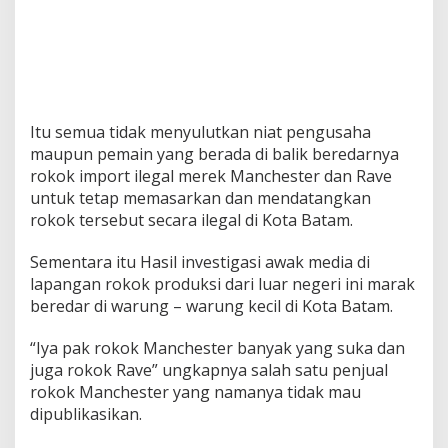
d
a
r
d
i
K
o
Itu semua tidak menyulutkan niat pengusaha
t
maupun pemain yang berada di balik beredarnya
a
rokok import ilegal merek Manchester dan Rave
B
a
untuk tetap memasarkan dan mendatangkan
t
rokok tersebut secara ilegal di Kota Batam.
a
m
Sementara itu Hasil investigasi awak media di
lapangan rokok produksi dari luar negeri ini marak
beredar di warung – warung kecil di Kota Batam.
“Iya pak rokok Manchester banyak yang suka dan
juga rokok Rave” ungkapnya salah satu penjual
rokok Manchester yang namanya tidak mau
dipublikasikan.