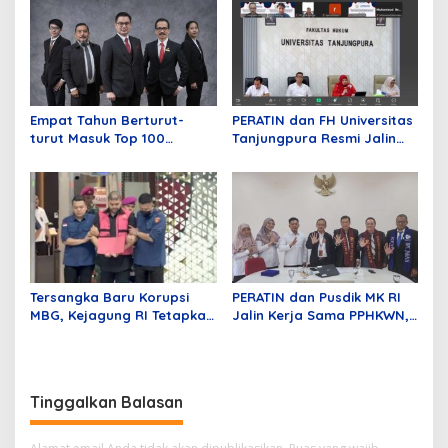
Perkara Kasasi Nomor 431
pada Mei Lalu
K/TUN/2026
Empat Tahun Berturut-
PERATIN dan FH Universitas
turut Masuk Top 100
Tanjungpura Resmi Jalin
Indonesian Law Firms,
Kerja Sama Strategis untuk
Mustika Raja Law Office
Memperkuat Ekosistem
Perkuat Peran sebagai
Hukum Digital dan
Mitra Strategis Dunia
Pengembangan Profesi
Usaha
Advokat
Tersangka Baru Korupsi
PERATIN dan Pusdik MK RI
MBG, Kejagung RI Tetapkan
Jalin Kerja Sama PPHKWN,
GHS
Perkuat Pemahaman
Konstitusi Advokat di Era
Digital
Tinggalkan Balasan