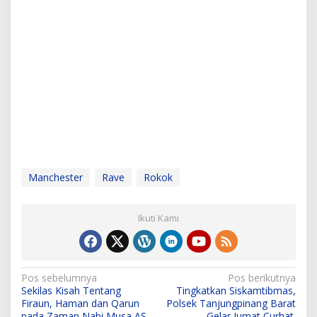
Manchester
Rave
Rokok
Ikuti Kami
N
Pos sebelumnya
Pos berikutnya
Sekilas Kisah Tentang
Tingkatkan Siskamtibmas,
a
Firaun, Haman dan Qarun
Polsek Tanjungpinang Barat
pada Zaman Nabi Musa AS
Gelar Jumat Curhat.