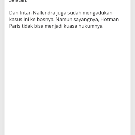
Selatan.
y
a
Dan Intan Nallendra juga sudah mengadukan
d
kasus ini ke bosnya. Namun sayangnya, Hotman
i
K
Paris tidak bisa menjadi kuasa hukumnya.
a
s
u
s
P
e
n
g
a
n
i
a
y
a
a
n
,
I
n
i