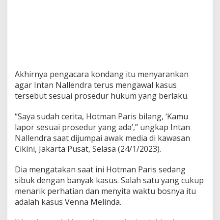
S
e
b
a
b
n
y
a
Akhirnya pengacara kondang itu menyarankan
!
agar Intan Nallendra terus mengawal kasus
tersebut sesuai prosedur hukum yang berlaku.
“Saya sudah cerita, Hotman Paris bilang, ‘Kamu
lapor sesuai prosedur yang ada’,” ungkap Intan
Nallendra saat dijumpai awak media di kawasan
Cikini, Jakarta Pusat, Selasa (24/1/2023).
Dia mengatakan saat ini Hotman Paris sedang
sibuk dengan banyak kasus. Salah satu yang cukup
menarik perhatian dan menyita waktu bosnya itu
adalah kasus Venna Melinda.