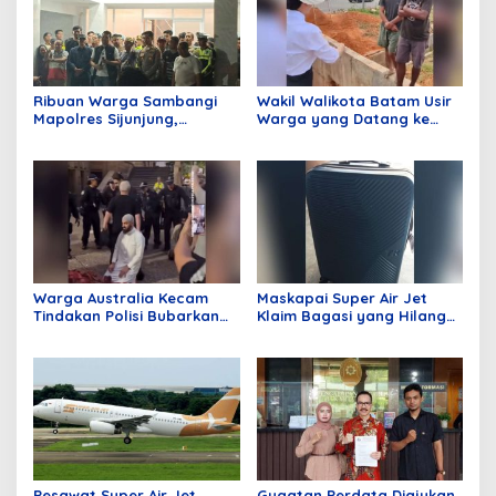
Ribuan Warga Sambangi
Wakil Walikota Batam Usir
Mapolres Sijunjung,
Warga yang Datang ke
Meminta Klarifikasi
Batam Hanya Untuk
Pemberitaan Terkait
Merusak Lingkungan,
Tambang Dinilai Tidak
Ucapan Li Jadi Sorotan
Berimbang
Publik!
Warga Australia Kecam
Maskapai Super Air Jet
Tindakan Polisi Bubarkan
Klaim Bagasi yang Hilang
Jamaah Sedang Shalat
dan Pengantaran Alamat
Tujuan Gratis
Pesawat Super Air Jet
Gugatan Perdata Diajukan