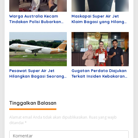
Warga Australia Kecam
Maskapai Super Air Jet
Tindakan Polisi Bubarkan
Klaim Bagasi yang Hilang
Jamaah Sedang Shalat
dan Pengantaran Alamat
Tujuan Gratis
Pesawat Super Air Jet
Gugatan Perdata Diajukan
Hilangkan Bagasi Seorang
Terkait Insiden Kebakaran
Penumpang dari Batam
Kios di Mangga Dua Mall
Tujuan Jakarta
Tinggalkan Balasan
Alamat email Anda tidak akan dipublikasikan.
Ruas yang wajib
ditandai
*