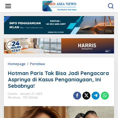
L
e
w
a
t
i
k
e
k
o
n
t
e
Homepage
/
Peristiwa
H
n
o
Hotman Paris Tak Bisa Jadi Pengacara
t
m
Asprinya di Kasus Penganiayaan, Ini
a
Sebabnya!
n
P
Castilo
Januari 27, 2023
a
Peristiwa
1112 Dilihat
r
i
s
T