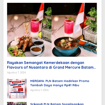
Rayakan Semangat Kemerdekaan dengan
Flavours of Nusantara di Grand Mercure Batam
Centre
Agustus 7, 2026
MERDAYA: PLN Batam Hadirkan Promo
Tambah Daya Hanya Rp81 Ribu
Agustus 1, 2026
Srikandi PLN Batam Sosialisasikan