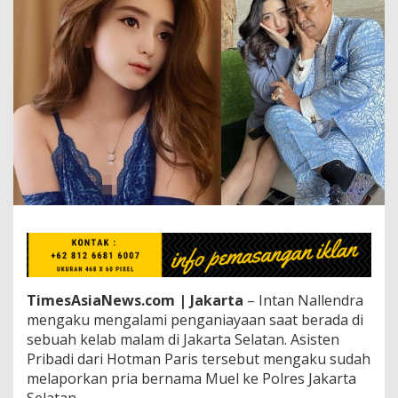
a
k
B
i
s
a
J
a
d
i
P
e
n
g
a
c
a
r
a
TimesAsiaNews.com | Jakarta
– Intan Nallendra
A
mengaku mengalami penganiayaan saat berada di
s
sebuah kelab malam di Jakarta Selatan. Asisten
p
Pribadi dari Hotman Paris tersebut mengaku sudah
r
i
melaporkan pria bernama Muel ke Polres Jakarta
n