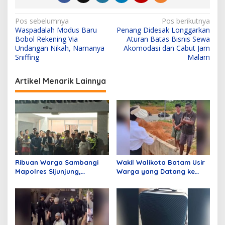
N
Pos sebelumnya
Pos berikutnya
Waspadalah Modus Baru
Penang Didesak Longgarkan
a
Bobol Rekening Via
Aturan Batas Bisnis Sewa
v
Undangan Nikah, Namanya
Akomodasi dan Cabut Jam
Sniffing
Malam
i
g
Artikel Menarik Lainnya
a
s
i
p
o
s
Ribuan Warga Sambangi
Wakil Walikota Batam Usir
Mapolres Sijunjung,
Warga yang Datang ke
Meminta Klarifikasi
Batam Hanya Untuk
Pemberitaan Terkait
Merusak Lingkungan,
Tambang Dinilai Tidak
Ucapan Li Jadi Sorotan
Berimbang
Publik!