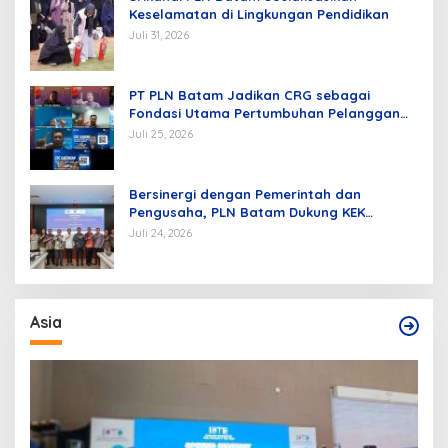
Keselamatan di Lingkungan Pendidikan
Juli 31, 2026
PT PLN Batam Jadikan CRG sebagai
Fondasi Utama Pertumbuhan Pelanggan
dan Pembangunan Infrastruktur
Juli 25, 2026
Kelistrikan
Bersinergi dengan Pemerintah dan
Pengusaha, PLN Batam Dukung KEK
Tanjung Sauh sebagai Hub Energi Baru
Juli 24, 2026
Asia