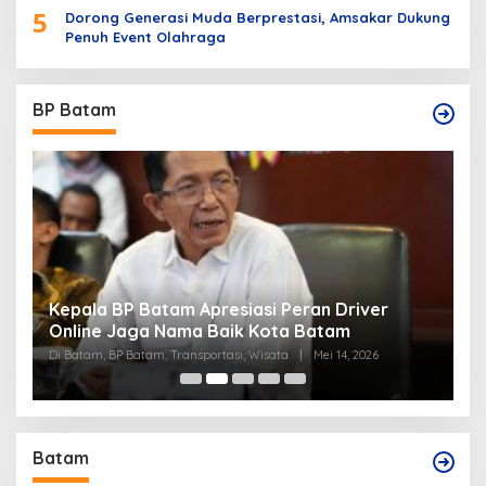
5
Dorong Generasi Muda Berprestasi, Amsakar Dukung
Penuh Event Olahraga
BP Batam
Kepala BP Batam Apresiasi Peran Driver
P
Online Jaga Nama Baik Kota Batam
B
Di Batam, BP Batam, Transportasi, Wisata
|
Mei 14, 2026
Di
Batam