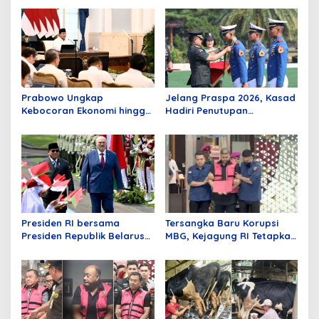
Prabowo Ungkap
Jelang Praspa 2026, Kasad
Kebocoran Ekonomi hingga
Hadiri Penutupan
Ratusan Miliar Dolar: Kalau
Pendidikan Capaja Akademi
Dibiarkan, Bayangkan
TNI
Nasib Bangsa Kita!
Presiden RI bersama
Tersangka Baru Korupsi
Presiden Republik Belarus
MBG, Kejagung RI Tetapkan
Perkuat Kemitraan
GHS
Bilateral