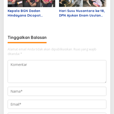
Kepala BGN Dadan
Hari Susu Nusantara ke-18,
Hindayana Dicopot
DPN Ajukan Enam Usulan
Presiden, Dua Eks Wakil
Kepada Pemerintah
Jadi Tersangka Korupsi
Tinggalkan Balasan
Alamat email Anda tidak akan dipublikasikan.
Ruas yang wajib
ditandai
*