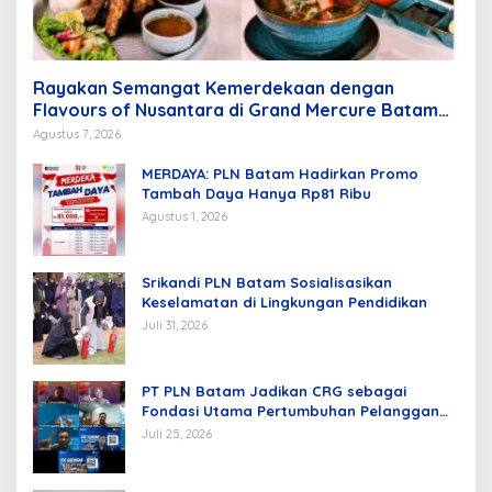
Rayakan Semangat Kemerdekaan dengan
Flavours of Nusantara di Grand Mercure Batam
Centre
Agustus 7, 2026
MERDAYA: PLN Batam Hadirkan Promo
Tambah Daya Hanya Rp81 Ribu
Agustus 1, 2026
Srikandi PLN Batam Sosialisasikan
Keselamatan di Lingkungan Pendidikan
Juli 31, 2026
PT PLN Batam Jadikan CRG sebagai
Fondasi Utama Pertumbuhan Pelanggan
dan Pembangunan Infrastruktur
Juli 25, 2026
Kelistrikan