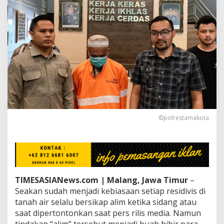
r
P
o
l
r
e
s
t
a
M
a
l
a
©polrestamakota
n
g
,
P
r
o
t
TIMESASIANews.com | Malang, Jawa Timur
–
e
Seakan sudah menjadi kebiasaan setiap residivis di
s
tanah air selalu bersikap alim ketika sidang atau
M
e
saat dipertontonkan saat pers rilis media. Namun
n