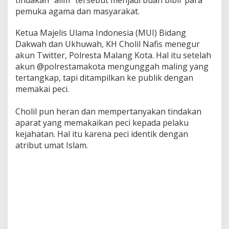
tindakan “alim” tersebut menjadi buah bibir para
g
pemuka agama dan masyarakat.
e
n
Ketua Majelis Ulama Indonesia (MUI) Bidang
a
k
Dakwah dan Ukhuwah, KH Cholil Nafis menegur
a
akun Twitter, Polresta Malang Kota. Hal itu setelah
n
akun @polrestamakota mengunggah maling yang
P
tertangkap, tapi ditampilkan ke publik dengan
e
memakai peci.
n
j
a
Cholil pun heran dan mempertanyakan tindakan
h
aparat yang memakaikan peci kepada pelaku
a
kejahatan. Hal itu karena peci identik dengan
t
P
atribut umat Islam.
a
k
a
i
P
e
c
i