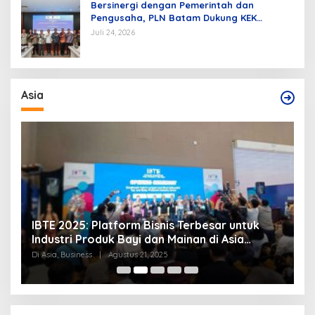
Bersinergi dengan Pemerintah dan
Pengusaha, PLN Batam Dukung KEK
Tanjung Sauh sebagai Hub Energi Baru
Juli 24, 2026
Asia
IBTE 2025: Platform Bisnis Terbesar untuk
PM 
Industri Produk Bayi dan Mainan di Asia
Sep
Tenggara
Di Asia, Business
|
Agustus 21, 2025
Di As