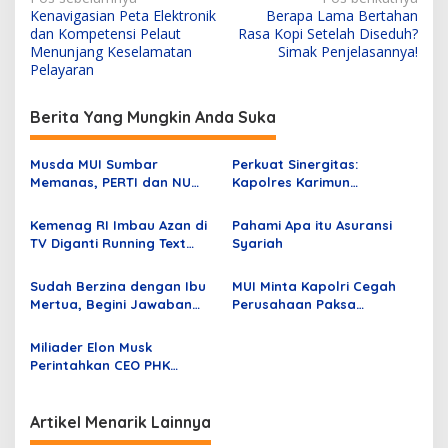
N
Kenavigasian Peta Elektronik
Berapa Lama Bertahan
a
dan Kompetensi Pelaut
Rasa Kopi Setelah Diseduh?
v
Menunjang Keselamatan
Simak Penjelasannya!
Pelayaran
i
g
Berita Yang Mungkin Anda Suka
a
s
Musda MUI Sumbar
Perkuat Sinergitas:
Memanas, PERTI dan NU
Kapolres Karimun
i
Walkout
Silaturahmi ke Kejari, FKUB
p
dan MUI
Kemenag RI Imbau Azan di
Pahami Apa itu Asuransi
TV Diganti Running Text
Syariah
o
saat Misa Paus Fransiskus!
s
Apa Respon MUI, PBNU dan
Sudah Berzina dengan Ibu
MUI Minta Kapolri Cegah
Muhammadiyah?
Mertua, Begini Jawaban
Perusahaan Paksa
Rozy; Netizen: Otak Lo
Karyawan Pakai Atribut
Dimana?
Non-Muslim
Miliader Elon Musk
Perintahkan CEO PHK
Karyawan Twitter
Artikel Menarik Lainnya