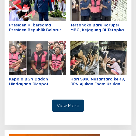
Presiden RI bersama
Tersangka Baru Korupsi
Presiden Republik Belarus
MBG, Kejagung RI Tetapkan
Perkuat Kemitraan
GHS
Bilateral
Kepala BGN Dadan
Hari Susu Nusantara ke-18,
Hindayana Dicopot
DPN Ajukan Enam Usulan
Presiden, Dua Eks Wakil
Kepada Pemerintah
Jadi Tersangka Korupsi
View More