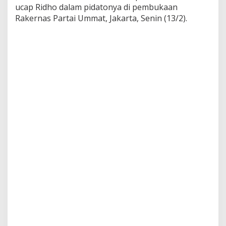
ucap Ridho dalam pidatonya di pembukaan
i
k
Rakernas Partai Ummat, Jakarta, Senin (13/2).
I
d
e
n
t
i
t
a
s