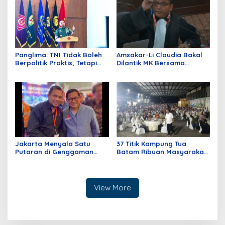
Panglima: TNI Tidak Boleh
Amsakar-Li Claudia Bakal
Berpolitik Praktis, Tetapi
Dilantik MK Bersama
Harus Tahu Politik Negara
Delapan Hakim Tolak
Permohonan Paslon Wali
Kota Batam Nomor Urut 1
Jakarta Menyala Satu
37 Titik Kampung Tua
Putaran di Genggaman
Batam Ribuan Masyarakat
Pramono – Rano
Hadir Dukung Asli Sayang
Pemilu Batam dan Kepri
View More