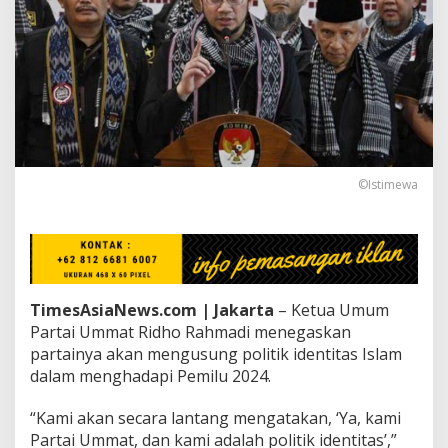
m
m
a
t
R
i
d
h
o
:
©Istimewa
K
a
m
i
A
d
a
TimesAsiaNews.com | Jakarta
– Ketua Umum
l
Partai Ummat Ridho Rahmadi menegaskan
a
partainya akan mengusung politik identitas Islam
h
P
dalam menghadapi Pemilu 2024.
o
l
“Kami akan secara lantang mengatakan, ‘Ya, kami
i
Partai Ummat, dan kami adalah politik identitas’,”
t