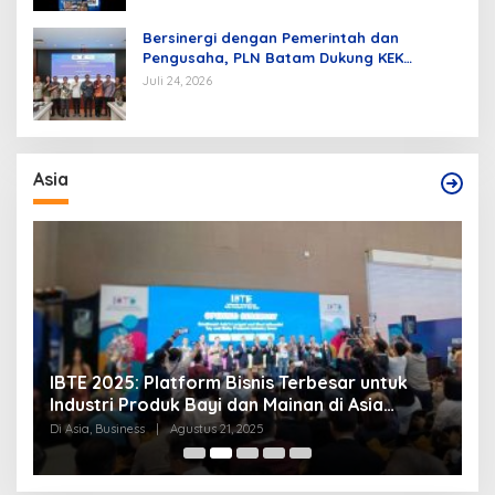
Bersinergi dengan Pemerintah dan
Pengusaha, PLN Batam Dukung KEK
Tanjung Sauh sebagai Hub Energi Baru
Juli 24, 2026
Asia
IBTE 2025: Platform Bisnis Terbesar untuk
P
Industri Produk Bayi dan Mainan di Asia
S
Tenggara
Di Asia, Business
|
Agustus 21, 2025
Di