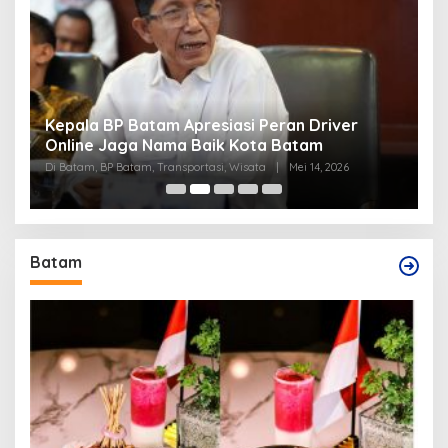
Kepala BP Batam Apresiasi Peran Driver
P
Online Jaga Nama Baik Kota Batam
B
Di Batam, BP Batam, Transportasi, Wisata
|
Mei 14, 2026
Di
Batam