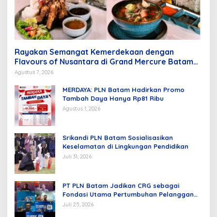
Rayakan Semangat Kemerdekaan dengan
Flavours of Nusantara di Grand Mercure Batam
Centre
Agustus 7, 2026
MERDAYA: PLN Batam Hadirkan Promo
Tambah Daya Hanya Rp81 Ribu
Agustus 1, 2026
Srikandi PLN Batam Sosialisasikan
Keselamatan di Lingkungan Pendidikan
Juli 31, 2026
PT PLN Batam Jadikan CRG sebagai
Fondasi Utama Pertumbuhan Pelanggan
dan Pembangunan Infrastruktur
Juli 25, 2026
Kelistrikan