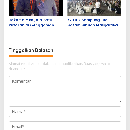
Jakarta Menyala Satu
37 Titik Kampung Tua
Putaran di Genggaman
Batam Ribuan Masyarakat
Pramono – Rano
Hadir Dukung Asli Sayang
Pemilu Batam dan Kepri
Tinggalkan Balasan
Alamat email Anda tidak akan dipublikasikan.
Ruas yang wajib
ditandai
*