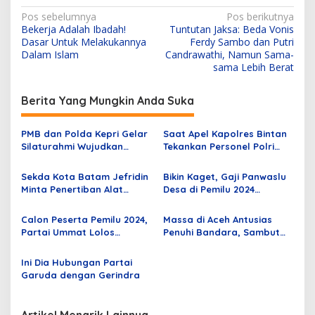
N
Pos sebelumnya
Pos berikutnya
Bekerja Adalah Ibadah!
Tuntutan Jaksa: Beda Vonis
a
Dasar Untuk Melakukannya
Ferdy Sambo dan Putri
v
Dalam Islam
Candrawathi, Namun Sama-
sama Lebih Berat
i
g
Berita Yang Mungkin Anda Suka
a
s
PMB dan Polda Kepri Gelar
Saat Apel Kapolres Bintan
Silaturahmi Wujudkan
Tekankan Personel Polri
i
Kerukunan Umat Bersama
Agar Netral Dalam
p
Tokoh Lintas Agama
Pelaksanaan Pemilu
Sekda Kota Batam Jefridin
Bikin Kaget, Gaji Panwaslu
Minta Penertiban Alat
Desa di Pemilu 2024
o
Peraga Sosialisasi Pemilu
Nominalnya Tembus Segini
s
Berjalan Kondusif
Loh
Calon Peserta Pemilu 2024,
Massa di Aceh Antusias
Partai Ummat Lolos
Penuhi Bandara, Sambut
Verifikasi Ulang
Anies Baswedan dengan
Shalawat Badar
Ini Dia Hubungan Partai
Garuda dengan Gerindra