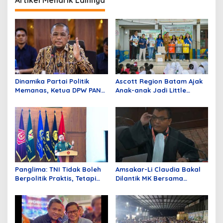
Artikel Menarik Lainnya
Dinamika Partai Politik
Ascott Region Batam Ajak
Memanas, Ketua DPW PAN
Anak-anak Jadi Little
Sumbar Mengundurkan Diri
Heroes pada Peringatan
World Environmental
Education Day 2026
Panglima: TNI Tidak Boleh
Amsakar-Li Claudia Bakal
Berpolitik Praktis, Tetapi
Dilantik MK Bersama
Harus Tahu Politik Negara
Delapan Hakim Tolak
Permohonan Paslon Wali
Kota Batam Nomor Urut 1