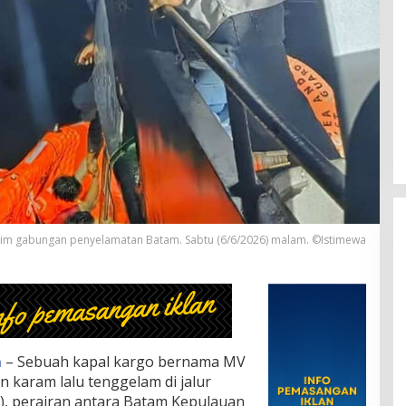
 tim gabungan penyelamatan Batam. Sabtu (6/6/2026) malam. ©Istimewa
m
– Sebuah kapal kargo bernama MV
n karam lalu tenggelam di jalur
S), perairan antara Batam Kepulauan