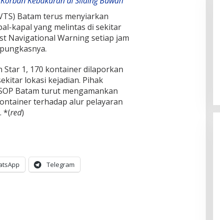
Korban Kebakaran di Silaing Bawah
e (VTS) Batam terus menyiarkan
al-kapal yang melintas di sekitar
ast Navigational Warning setiap jam
” pungkasnya.
Star 1, 170 kontainer dilaporkan
itar lokasi kejadian. Pihak
KSOP Batam turut mengamankan
ntainer terhadap alur pelayaran
 *(
red
)
atsApp
Telegram