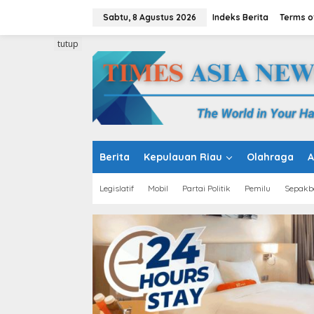
L
e
Sabtu, 8 Agustus 2026
Indeks Berita
Terms o
w
a
tutup
t
i
k
e
k
o
n
t
e
Berita
Kepulauan Riau
Olahraga
A
n
Legislatif
Mobil
Partai Politik
Pemilu
Sepakb