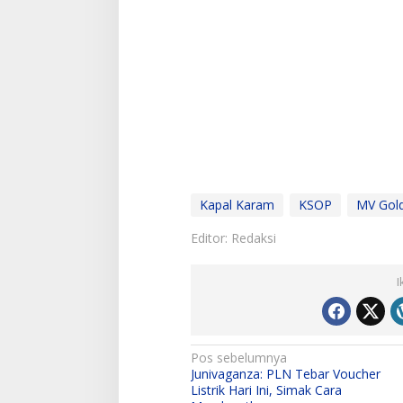
Kapal Karam
KSOP
MV Gold
Editor: Redaksi
I
N
Pos sebelumnya
Junivaganza: PLN Tebar Voucher
a
Listrik Hari Ini, Simak Cara