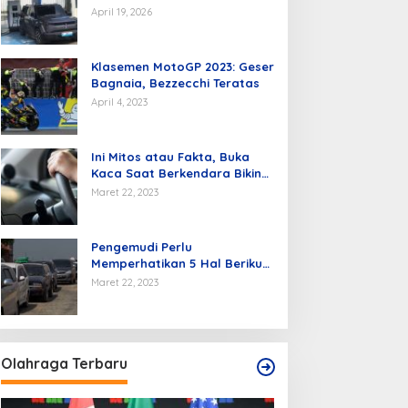
Kendaraan Listrik di Batam
April 19, 2026
Klasemen MotoGP 2023: Geser
Bagnaia, Bezzecchi Teratas
April 4, 2023
Ini Mitos atau Fakta, Buka
Kaca Saat Berkendara Bikin
Mobil Hemat BBM
Maret 22, 2023
Pengemudi Perlu
Memperhatikan 5 Hal Berikut
Agar Hemat BBM.
Maret 22, 2023
Olahraga Terbaru