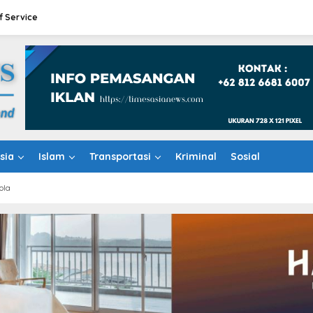
f Service
sia
Islam
Transportasi
Kriminal
Sosial
ola