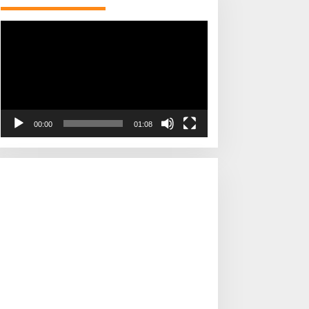
Pemutar
Video
00:00
01:08