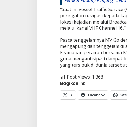
Pemkot Padang Panjang Tinjau 
“Saat ini Vessel Traffic Servic
peringatan navigasi kepada kap
lokasi kejadian melalui Broadc
melalui kanal VHF Channel 16,
Pasca tenggelamnya MV Golden 
mengapung dan tenggelam di sek
keamanan perairan bersama 
guna mengantisipasi dampak ko
yang tersibuk di dunia tersebut.
Post Views:
1,368
Bagikan ini:
X
Facebook
Wh