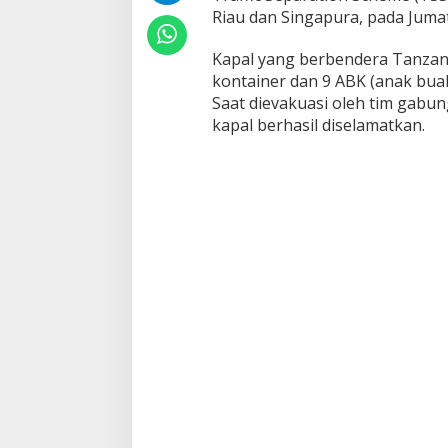
a
Riau dan Singapura, pada Jumat
t
a
Kapal yang berbendera Tanza
m
kontainer dan 9 ABK (anak bua
-
Saat dievakuasi oleh tim gabu
S
i
kapal berhasil diselamatkan.
n
g
a
p
u
r
a