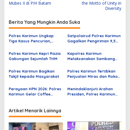
v
Mubes II di PIH Batam
the Motto of Unity in
Diversity
i
g
Berita Yang Mungkin Anda Suka
a
s
Polres Karimun Ungkap
Satpolairud Polres Karimun
Tiga Kasus Pencurian,
Gagalkan Pengiriman 9,5
i
Serta Amankan Narkotika
Ton Timah Ilegal di
p
Jenis Sabu
Karimun, Dua Tersangka
Polres Karimun Kepri Razia
Kapolres Karimun
Diamankan
Gabungan Sejumlah THM
Melaksanakan Sambang
o
Duka Kerumah Korban
s
Lakalantas yang Terjadi di
Polres Karimun Bagikan
Polres Karimun Tertibkan
Tugu MTQ Coastal Area
Takjil kepada Masyarakat
Penjualan Miras dan Rokok
Ilegal di Telaga Tujuh
Perayaan HPN 2026: Polres
Menindaklanjuti Arahan
Karimun Gelar Coffee
Presiden, Polres Karimun
Morning bersama Insan
Laksanakan Kurve dan
Pers
Goro Serentak
Artikel Menarik Lainnya