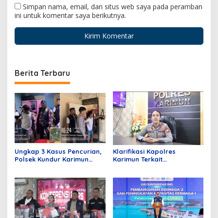
Simpan nama, email, dan situs web saya pada peramban
ini untuk komentar saya berikutnya.
Berita Terbaru
Ungkap 3 Kasus Pencurian,
Klarifikasi Kapolres
Polsek Kundur Karimun
Karimun Terkait
Amankan 1 Pelaku dan 2
Pemberitaan Dugaan
DPO
Tangkap Lepas Tersangka
Penyelewengan BBM
Subsidi di Kundur