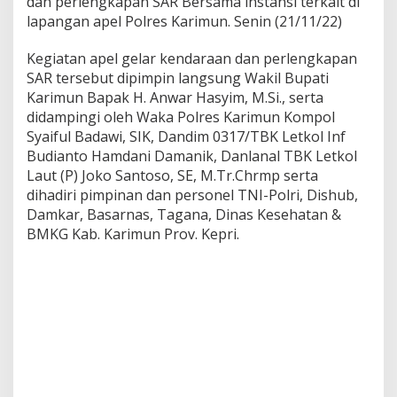
dan perlengkapan SAR Bersama instansi terkait di
n
lapangan apel Polres Karimun. Senin (21/11/22)
a
n
Kegiatan apel gelar kendaraan dan perlengkapan
g
g
SAR tersebut dipimpin langsung Wakil Bupati
u
Karimun Bapak H. Anwar Hasyim, M.Si., serta
l
didampingi oleh Waka Polres Karimun Kompol
a
Syaiful Badawi, SIK, Dandim 0317/TBK Letkol Inf
n
g
Budianto Hamdani Damanik, Danlanal TBK Letkol
a
Laut (P) Joko Santoso, SE, M.Tr.Chrmp serta
n
dihadiri pimpinan dan personel TNI-Polri, Dishub,
B
Damkar, Basarnas, Tagana, Dinas Kesehatan &
e
BMKG Kab. Karimun Prov. Kepri.
n
c
a
n
a
A
l
a
m