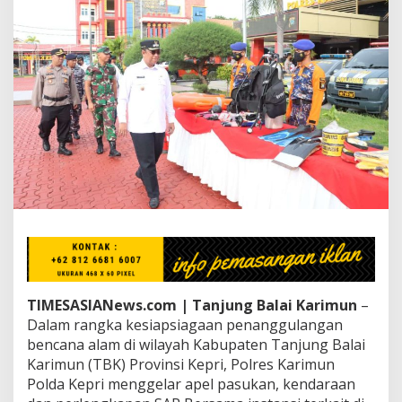
n
G
e
l
a
r
A
p
e
l
K
e
s
i
a
p
s
i
a
TIMESASIANews.com | Tanjung Balai Karimun
–
g
Dalam rangka kesiapsiagaan penanggulangan
a
bencana alam di wilayah Kabupaten Tanjung Balai
a
Karimun (TBK) Provinsi Kepri, Polres Karimun
n
P
Polda Kepri menggelar apel pasukan, kendaraan
e