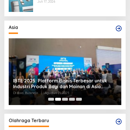
Berikan Tips Mengatasinya
Juli 17, 2026
Asia
IBTE 2025: Platform Bisnis Terbesar untuk
P
Industri Produk Bayi dan Mainan di Asia
S
Tenggara
Di Asia, Business
|
Agustus 21, 2025
Di
Olahraga Terbaru