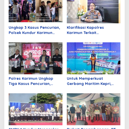
Ungkap 3 Kasus Pencurian,
Klarifikasi Kapolres
Polsek Kundur Karimun
Karimun Terkait
Amankan 1 Pelaku dan 2
Pemberitaan Dugaan
DPO
Tangkap Lepas Tersangka
Penyelewengan BBM
Subsidi di Kundur
Polres Karimun Ungkap
Untuk Memperkuat
Tiga Kasus Pencurian,
Gerbang Maritim Kepri,
Serta Amankan Narkotika
ASDP Kembangkan
Jenis Sabu
Pelabuhan Tanjung Uban