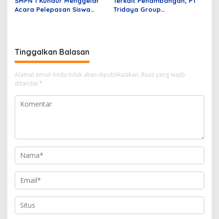
SMPN 1 Kundur Menggelar
Terkait Penambangan, PT
Acara Pelepasan Siswa
Tridaya Group
Kelas IX Angkatan Ke-65 TA
Sosialisasikan Pra Produksi
2025/2026
Pasir Darat
Tinggalkan Balasan
Alamat email Anda tidak akan dipublikasikan.
Ruas yang wajib
ditandai
*