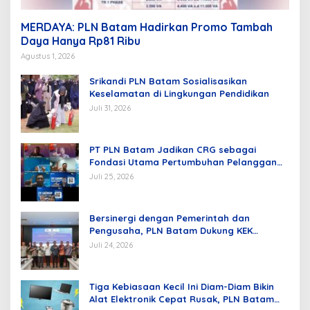
MERDAYA: PLN Batam Hadirkan Promo Tambah
Daya Hanya Rp81 Ribu
Agustus 1, 2026
Srikandi PLN Batam Sosialisasikan
Keselamatan di Lingkungan Pendidikan
Juli 31, 2026
PT PLN Batam Jadikan CRG sebagai
Fondasi Utama Pertumbuhan Pelanggan
dan Pembangunan Infrastruktur
Juli 25, 2026
Kelistrikan
Bersinergi dengan Pemerintah dan
Pengusaha, PLN Batam Dukung KEK
Tanjung Sauh sebagai Hub Energi Baru
Juli 24, 2026
Tiga Kebiasaan Kecil Ini Diam-Diam Bikin
Alat Elektronik Cepat Rusak, PLN Batam