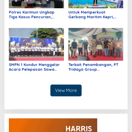
Polres Karimun Ungkap
Untuk Memperkuat
Tiga Kasus Pencurian,
Gerbang Maritim Kepri,
Serta Amankan Narkotika
ASDP Kembangkan
Jenis Sabu
Pelabuhan Tanjung Uban
SMPN 1 Kundur Menggelar
Terkait Penambangan, PT
Acara Pelepasan Siswa
Tridaya Group
Kelas IX Angkatan Ke-65 TA
Sosialisasikan Pra Produksi
2025/2026
Pasir Darat
View More