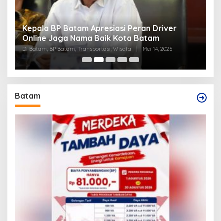
Kepala BP Batam Apresiasi Peran Driver
P
Online Jaga Nama Baik Kota Batam
B
Di Batam, BP Batam, Transportasi, Wisata
|
Mei 14, 2026
Di
Batam