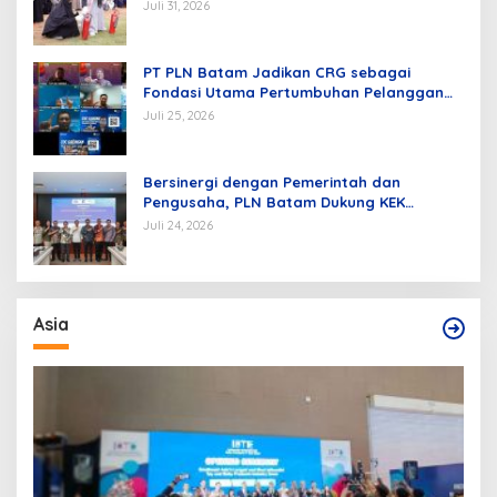
Juli 31, 2026
PT PLN Batam Jadikan CRG sebagai
Fondasi Utama Pertumbuhan Pelanggan
dan Pembangunan Infrastruktur
Juli 25, 2026
Kelistrikan
Bersinergi dengan Pemerintah dan
Pengusaha, PLN Batam Dukung KEK
Tanjung Sauh sebagai Hub Energi Baru
Juli 24, 2026
Asia