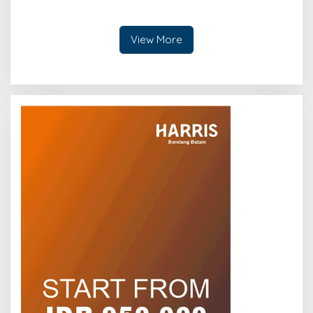
Kelistrikan di Rumah
Peningkatan Keandalan
Listrik Terencana
View More