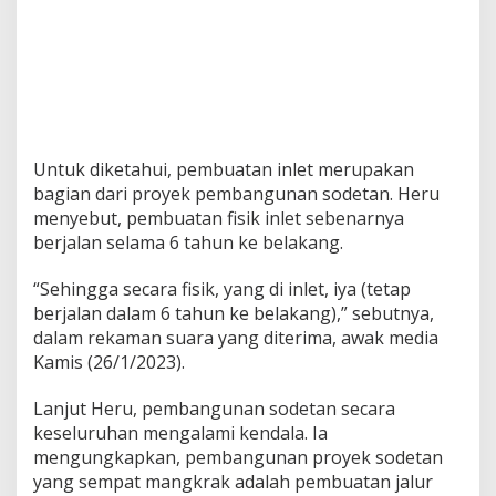
e
l
a
s
a
n
H
e
Untuk diketahui, pembuatan inlet merupakan
r
bagian dari proyek pembangunan sodetan. Heru
u
B
menyebut, pembuatan fisik inlet sebenarnya
u
berjalan selama 6 tahun ke belakang.
d
i
“Sehingga secara fisik, yang di inlet, iya (tetap
berjalan dalam 6 tahun ke belakang),” sebutnya,
dalam rekaman suara yang diterima, awak media
Kamis (26/1/2023).
Lanjut Heru, pembangunan sodetan secara
keseluruhan mengalami kendala. Ia
mengungkapkan, pembangunan proyek sodetan
yang sempat mangkrak adalah pembuatan jalur