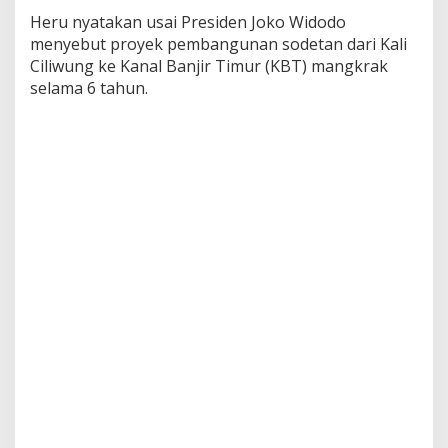
u
Heru nyatakan usai Presiden Joko Widodo
n
menyebut proyek pembangunan sodetan dari Kali
g
Ciliwung ke Kanal Banjir Timur (KBT) mangkrak
M
a
selama 6 tahun.
n
g
k
r
a
k
6
T
a
h
u
n
,
I
n
i
P
e
n
j