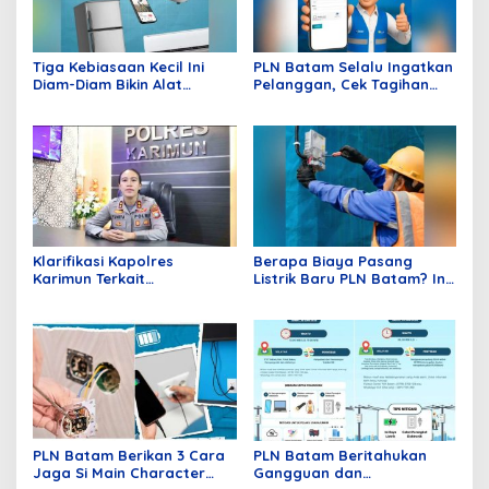
Tiga Kebiasaan Kecil Ini
PLN Batam Selalu Ingatkan
Diam-Diam Bikin Alat
Pelanggan, Cek Tagihan
Elektronik Cepat Rusak,
Listrik pada Awal Bulan
PLN Batam Berikan Tips
Mengatasinya
Klarifikasi Kapolres
Berapa Biaya Pasang
Karimun Terkait
Listrik Baru PLN Batam? Ini
Pemberitaan Dugaan
Penjelasan Lengkapnya!
Tangkap Lepas Tersangka
Penyelewengan BBM
Subsidi di Kundur
PLN Batam Berikan 3 Cara
PLN Batam Beritahukan
Jaga Si Main Character
Gangguan dan