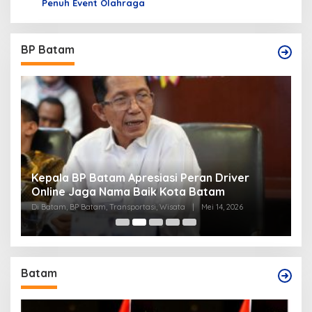
Penuh Event Olahraga
BP Batam
Kepala BP Batam Apresiasi Peran Driver
P
Online Jaga Nama Baik Kota Batam
B
Di Batam, BP Batam, Transportasi, Wisata
|
Mei 14, 2026
Di
Batam