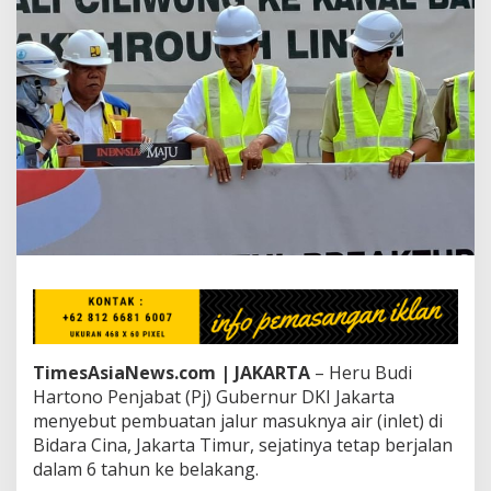
w
i
S
e
b
u
t
P
r
o
y
e
k
S
o
d
e
t
a
TimesAsiaNews.com | JAKARTA
– Heru Budi
n
Hartono Penjabat (Pj) Gubernur DKI Jakarta
C
menyebut pembuatan jalur masuknya air (inlet) di
i
Bidara Cina, Jakarta Timur, sejatinya tetap berjalan
l
i
dalam 6 tahun ke belakang.
w