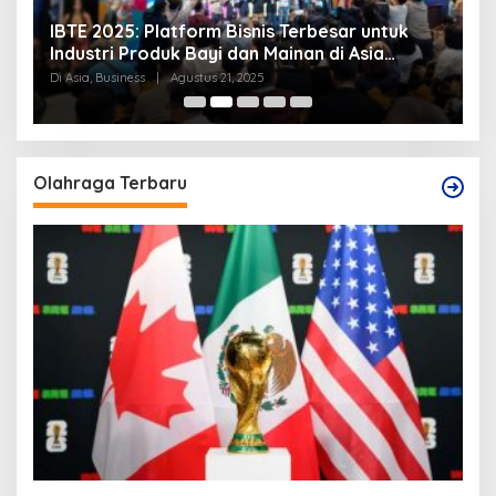
IBTE 2025: Platform Bisnis Terbesar untuk
P
Industri Produk Bayi dan Mainan di Asia
S
Tenggara
Di Asia, Business
|
Agustus 21, 2025
Di
Olahraga Terbaru