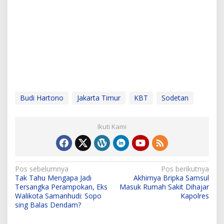
Budi Hartono
Jakarta Timur
KBT
Sodetan
Ikuti Kami
N
Pos sebelumnya
Pos berikutnya
Tak Tahu Mengapa Jadi
Akhirnya Bripka Samsul
a
Tersangka Perampokan, Eks
Masuk Rumah Sakit Dihajar
v
Walikota Samanhudi: Sopo
Kapolres
sing Balas Dendam?
i