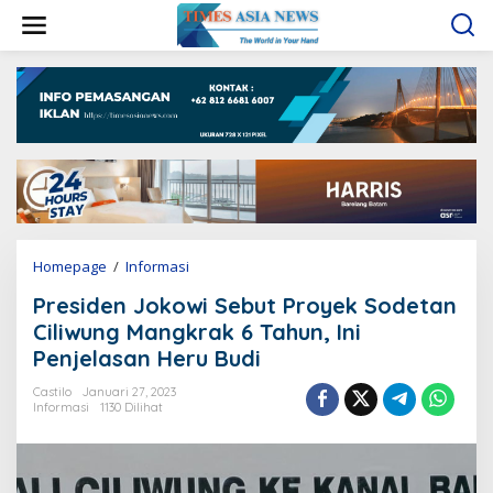
L
e
w
a
t
i
k
e
k
o
n
t
e
Homepage
/
Informasi
P
n
r
Presiden Jokowi Sebut Proyek Sodetan
e
s
Ciliwung Mangkrak 6 Tahun, Ini
i
Penjelasan Heru Budi
d
e
Castilo
Januari 27, 2023
n
Informasi
1130 Dilihat
J
o
k
o