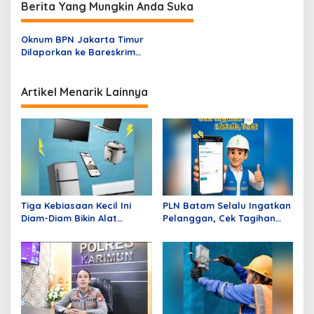
g
Berita Yang Mungkin Anda Suka
a
s
Oknum BPN Jakarta Timur
Dilaporkan ke Bareskrim
i
Terkait Pembangunan
p
RSPON
Artikel Menarik Lainnya
o
s
Tiga Kebiasaan Kecil Ini
PLN Batam Selalu Ingatkan
Diam-Diam Bikin Alat
Pelanggan, Cek Tagihan
Elektronik Cepat Rusak,
Listrik pada Awal Bulan
PLN Batam Berikan Tips
Mengatasinya