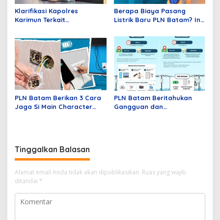
Klarifikasi Kapolres
Berapa Biaya Pasang
Karimun Terkait
Listrik Baru PLN Batam? Ini
Pemberitaan Dugaan
Penjelasan Lengkapnya!
Tangkap Lepas Tersangka
Penyelewengan BBM
Subsidi di Kundur
PLN Batam Berikan 3 Cara
PLN Batam Beritahukan
Jaga Si Main Character
Gangguan dan
Kelistrikan di Rumah
Peningkatan Keandalan
Listrik Terencana
Tinggalkan Balasan
Alamat email Anda tidak akan dipublikasikan.
Ruas yang wajib
ditandai
*