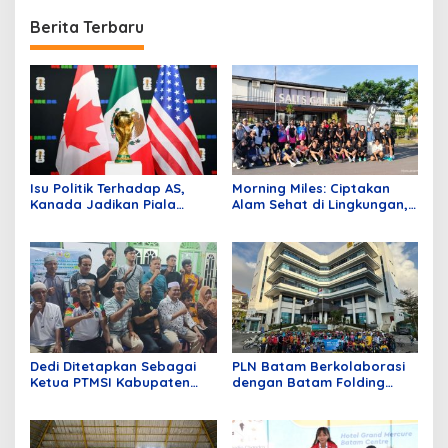
Berita Terbaru
Isu Politik Terhadap AS,
Morning Miles: Ciptakan
Kanada Jadikan Piala
Alam Sehat di Lingkungan,
Dunia 2026 Simbol
Central Hills Batam Gelar
Persatuan
Fun Run 5K
Dedi Ditetapkan Sebagai
PLN Batam Berkolaborasi
Ketua PTMSI Kabupaten
dengan Batam Folding
Karimun Periode 2026-2030
Bike, Kampanyekan Gaya
Hidup Sehat