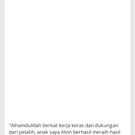
i
o
n
s
h
i
p
-
1
P
e
k
a
n
b
a
r
u
“Alhamdulillah berkat kerja keras dan dukungan
dari pelatih, anak saya Alvin berhasil meraih hasil