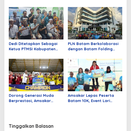
Dunia 2026 Simbol
Central Hills Batam Gelar
Persatuan
Fun Run 5K
Dedi Ditetapkan Sebagai
PLN Batam Berkolaborasi
Ketua PTMSI Kabupaten
dengan Batam Folding
Karimun Periode 2026-2030
Bike, Kampanyekan Gaya
Hidup Sehat
Dorong Generasi Muda
Amsakar Lepas Peserta
Berprestasi, Amsakar
Batam 10K, Event Lari
Dukung Penuh Event
dengan 1215 Peserta
Olahraga
Nasional dan Internasional
Tinggalkan Balasan