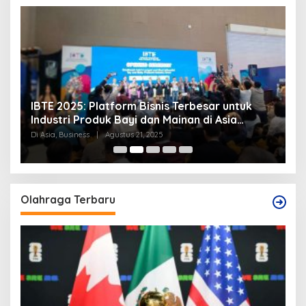
IBTE 2025: Platform Bisnis Terbesar untuk
P
Industri Produk Bayi dan Mainan di Asia
S
Tenggara
Di Asia, Business
|
Agustus 21, 2025
Di
Olahraga Terbaru