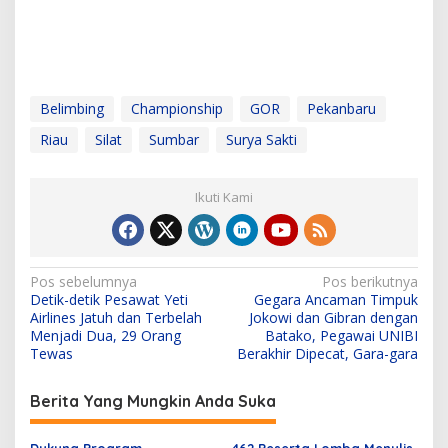
Belimbing
Championship
GOR
Pekanbaru
Riau
Silat
Sumbar
Surya Sakti
Ikuti Kami
N
Pos sebelumnya
Pos berikutnya
Detik-detik Pesawat Yeti
Gegara Ancaman Timpuk
a
Airlines Jatuh dan Terbelah
Jokowi dan Gibran dengan
v
Menjadi Dua, 29 Orang
Batako, Pegawai UNIBI
Tewas
Berakhir Dipecat, Gara-gara
i
g
Berita Yang Mungkin Anda Suka
a
Dukung Program
462 Peserta Lomba Menulis