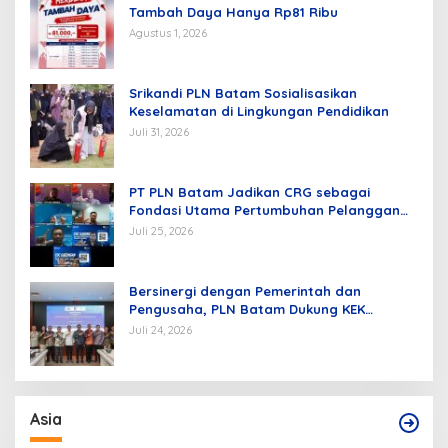
Tambah Daya Hanya Rp81 Ribu
Agustus 1, 2026
Srikandi PLN Batam Sosialisasikan
Keselamatan di Lingkungan Pendidikan
Juli 31, 2026
PT PLN Batam Jadikan CRG sebagai
Fondasi Utama Pertumbuhan Pelanggan
dan Pembangunan Infrastruktur
Juli 25, 2026
Kelistrikan
Bersinergi dengan Pemerintah dan
Pengusaha, PLN Batam Dukung KEK
Tanjung Sauh sebagai Hub Energi Baru
Juli 24, 2026
Asia