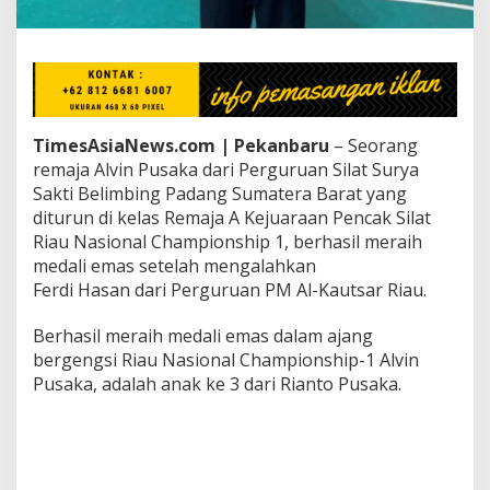
a
d
a
A
j
a
n
TimesAsiaNews.com | Pekanbaru
– Seorang
g
remaja Alvin Pusaka dari Perguruan Silat Surya
R
i
Sakti Belimbing Padang Sumatera Barat yang
a
diturun di kelas Remaja A Kejuaraan Pencak Silat
u
Riau Nasional Championship 1, berhasil meraih
N
medali emas setelah mengalahkan
a
Ferdi Hasan dari Perguruan PM Al-Kautsar Riau.
s
i
o
Berhasil meraih medali emas dalam ajang
n
bergengsi Riau Nasional Championship-1 Alvin
a
Pusaka, adalah anak ke 3 dari Rianto Pusaka.
l
C
h
a
m
p