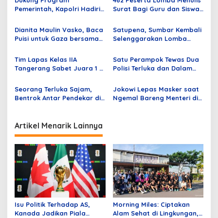
s
Pemerintah, Kapolri Hadiri
Surat Bagi Guru dan Siswa
i
Pembukaan Muktamar XI
di Sumbar Lolos Tahap
p
HIMA Persis di Riau
Seleksi Awal
Dianita Maulin Vasko, Baca
Satupena, Sumbar Kembali
Puisi untuk Gaza bersama
Selenggarakan Lomba
o
Penyair dan Tokoh Sumbar
Menulis Surat Bagi Guru
s
dan Siswa
Tim Lapas Kelas IIA
Satu Perampok Tewas Dua
Tangerang Sabet Juara 1 di
Polisi Terluka dan Dalam
Kakanwil Cup 2024
Aksi Baku Tembak
Seorang Terluka Sajam,
Jokowi Lepas Masker saat
Bentrok Antar Pendekar di
Ngemal Bareng Menteri di
Madiun; Pasukan Langit
Pekanbaru
Turun Tangan
Artikel Menarik Lainnya
Isu Politik Terhadap AS,
Morning Miles: Ciptakan
Kanada Jadikan Piala
Alam Sehat di Lingkungan,