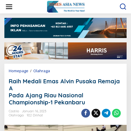
L
e
w
a
t
i
k
e
k
o
n
t
e
Homepage
/
Olahraga
R
n
a
Raih Medali Emas Alvin Pusaka Remaja
i
h
A
M
Pada Ajang Riau Nasional
e
Championship-1 Pekanbaru
d
a
Castilo
Januari 16, 2023
l
Olahraga
922 Dilihat
i
E
m