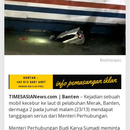
e
c
e
b
u
r
k
e
L
a
u
t
©vid/ss/spec
d
i
D
e
r
m
TIMESASIANews.com | Banten
– Kejadian sebuah
a
g
mobil kecebur ke laut di pelabuhan Merak, Banten,
a
dermaga 2 pada Jumat malam (23/13) mendapat
2
tanggapan serius dari Menteri Perhubungan.
M
e
Menteri Perhubungan Budi Karya Sumadi meminta
r