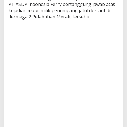
a
PT ASDP Indonesia Ferry bertanggung jawab atas
k
kejadian mobil milik penumpang jatuh ke laut di
,
dermaga 2 Pelabuhan Merak, tersebut.
M
e
n
h
u
b
M
i
n
t
a
A
S
D
P
G
a
n
t
i
R
u