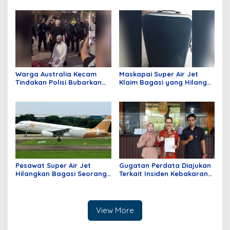
Pemberitaan Terkait
Merusak Lingkungan,
Tambang Dinilai Tidak
Ucapan Li Jadi Sorotan
Berimbang
Publik!
Warga Australia Kecam
Maskapai Super Air Jet
Tindakan Polisi Bubarkan
Klaim Bagasi yang Hilang
Jamaah Sedang Shalat
dan Pengantaran Alamat
Tujuan Gratis
Pesawat Super Air Jet
Gugatan Perdata Diajukan
Hilangkan Bagasi Seorang
Terkait Insiden Kebakaran
Penumpang dari Batam
Kios di Mangga Dua Mall
Tujuan Jakarta
View More