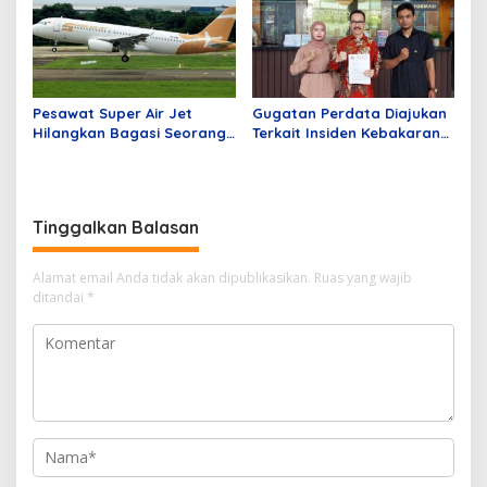
Pesawat Super Air Jet
Gugatan Perdata Diajukan
Hilangkan Bagasi Seorang
Terkait Insiden Kebakaran
Penumpang dari Batam
Kios di Mangga Dua Mall
Tujuan Jakarta
Tinggalkan Balasan
Alamat email Anda tidak akan dipublikasikan.
Ruas yang wajib
ditandai
*