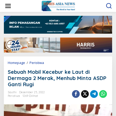
L
e
w
a
t
i
k
e
k
o
n
t
e
Homepage
/
Peristiwa
S
n
e
Sebuah Mobil Kecebur ke Laut di
b
u
Dermaga 2 Merak, Menhub Minta ASDP
a
Ganti Rugi
h
M
Sauthi
Desember 25, 2022
o
Peristiwa
1269 Dilihat
b
i
l
K