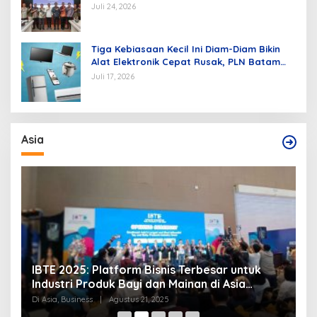
Tanjung Sauh sebagai Hub Energi Baru
Juli 24, 2026
Tiga Kebiasaan Kecil Ini Diam-Diam Bikin
Alat Elektronik Cepat Rusak, PLN Batam
Berikan Tips Mengatasinya
Juli 17, 2026
Asia
IBTE 2025: Platform Bisnis Terbesar untuk
P
Industri Produk Bayi dan Mainan di Asia
S
Tenggara
Di Asia, Business
|
Agustus 21, 2025
Di