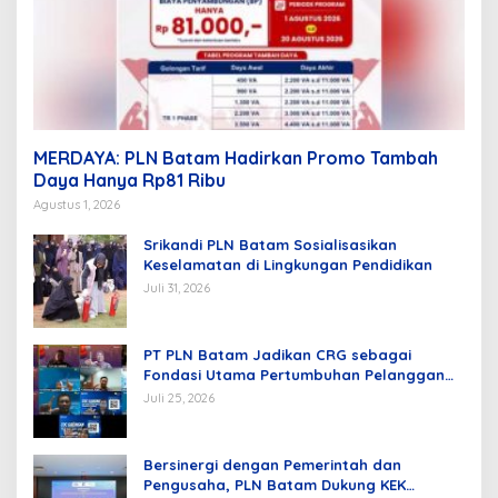
MERDAYA: PLN Batam Hadirkan Promo Tambah
Daya Hanya Rp81 Ribu
Agustus 1, 2026
Srikandi PLN Batam Sosialisasikan
Keselamatan di Lingkungan Pendidikan
Juli 31, 2026
PT PLN Batam Jadikan CRG sebagai
Fondasi Utama Pertumbuhan Pelanggan
dan Pembangunan Infrastruktur
Juli 25, 2026
Kelistrikan
Bersinergi dengan Pemerintah dan
Pengusaha, PLN Batam Dukung KEK