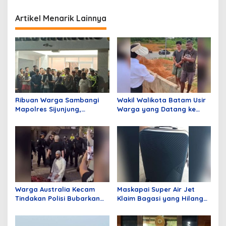
Untuk Pengiriman Peti
Kemas Lebih Cepat ke
Artikel Menarik Lainnya
Daratan
Ribuan Warga Sambangi
Wakil Walikota Batam Usir
Mapolres Sijunjung,
Warga yang Datang ke
Meminta Klarifikasi
Batam Hanya Untuk
Pemberitaan Terkait
Merusak Lingkungan,
Tambang Dinilai Tidak
Ucapan Li Jadi Sorotan
Berimbang
Publik!
Warga Australia Kecam
Maskapai Super Air Jet
Tindakan Polisi Bubarkan
Klaim Bagasi yang Hilang
Jamaah Sedang Shalat
dan Pengantaran Alamat
Tujuan Gratis