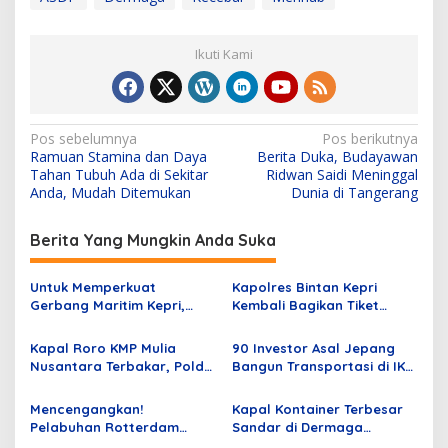
Ikuti Kami
N
Pos sebelumnya
Pos berikutnya
Ramuan Stamina dan Daya
Berita Duka, Budayawan
a
Tahan Tubuh Ada di Sekitar
Ridwan Saidi Meninggal
v
Anda, Mudah Ditemukan
Dunia di Tangerang
i
Berita Yang Mungkin Anda Suka
g
a
Untuk Memperkuat
Kapolres Bintan Kepri
s
Gerbang Maritim Kepri,
Kembali Bagikan Tiket
ASDP Kembangkan
Mudik Gratis
i
Pelabuhan Tanjung Uban
Kapal Roro KMP Mulia
90 Investor Asal Jepang
p
Nusantara Terbakar, Polda
Bangun Transportasi di IKN
Kepri Sigap Berikan
Nusantara
o
Bantuan
Mencengangkan!
Kapal Kontainer Terbesar
s
Pelabuhan Rotterdam
Sandar di Dermaga
Terintegrasi & Terpadu
Jakarta