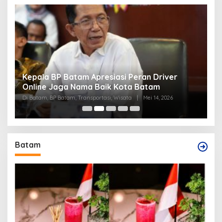
Batam Apresiasi Peran Driver
Percepat Layanan I
a Nama Baik Kota Batam
Batam Dukung Kem
am, Transportasi, Wisata
|
Mei 14, 2026
Di BP Batam
|
Mei 5, 2026
Batam