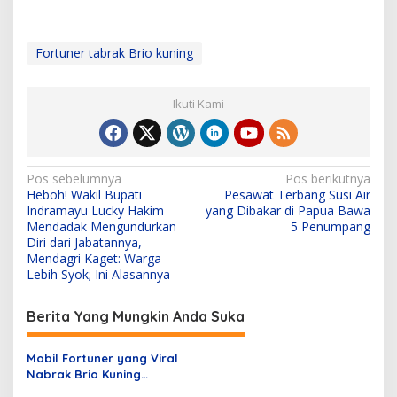
Fortuner tabrak Brio kuning
Ikuti Kami
N
Pos sebelumnya
Pos berikutnya
Heboh! Wakil Bupati
Pesawat Terbang Susi Air
a
Indramayu Lucky Hakim
yang Dibakar di Papua Bawa
v
Mendadak Mengundurkan
5 Penumpang
Diri dari Jabatannya,
i
Mendagri Kaget: Warga
Lebih Syok; Ini Alasannya
g
a
Berita Yang Mungkin Anda Suka
s
i
Mobil Fortuner yang Viral
p
Nabrak Brio Kuning
memang Bukan Milik Pribadi