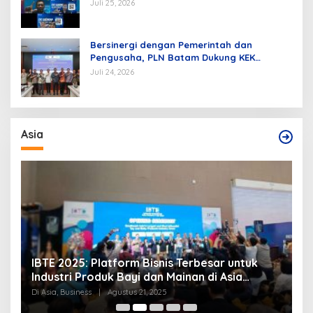
dan Pembangunan Infrastruktur
Juli 25, 2026
Kelistrikan
Bersinergi dengan Pemerintah dan
Pengusaha, PLN Batam Dukung KEK
Tanjung Sauh sebagai Hub Energi Baru
Juli 24, 2026
Asia
IBTE 2025: Platform Bisnis Terbesar untuk
PM Kam
Industri Produk Bayi dan Mainan di Asia
Sepakat
Tenggara
Di Asia, Business
|
Agustus 21, 2025
Di Asia
|