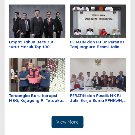
Kepastian Administrasi
Nomor 431 Diterima MA
Perkara Kasasi Nomor 431
pada Mei Lalu
K/TUN/2026
Empat Tahun Berturut-
PERATIN dan FH Universitas
turut Masuk Top 100
Tanjungpura Resmi Jalin
Indonesian Law Firms,
Kerja Sama Strategis untuk
Mustika Raja Law Office
Memperkuat Ekosistem
Perkuat Peran sebagai
Hukum Digital dan
Mitra Strategis Dunia
Pengembangan Profesi
Usaha
Advokat
Tersangka Baru Korupsi
PERATIN dan Pusdik MK RI
MBG, Kejagung RI Tetapkan
Jalin Kerja Sama PPHKWN,
GHS
Perkuat Pemahaman
Konstitusi Advokat di Era
Digital
View More