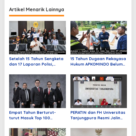
o
Artikel Menarik Lainnya
s
Setelah 15 Tahun Sengketa
15 Tahun Dugaan Rekayasa
dan 17 Laporan Polisi,
Hukum APKOMINDO Belum
APKOMINDO Harapkan
Berakhir, Berkas Kasasi
Kepastian Administrasi
Nomor 431 Diterima MA
Perkara Kasasi Nomor 431
pada Mei Lalu
K/TUN/2026
Empat Tahun Berturut-
PERATIN dan FH Universitas
turut Masuk Top 100
Tanjungpura Resmi Jalin
Indonesian Law Firms,
Kerja Sama Strategis untuk
Mustika Raja Law Office
Memperkuat Ekosistem
Perkuat Peran sebagai
Hukum Digital dan