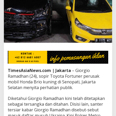
R
a
m
a
d
h
a
n
s
i
S
o
p
i
r
TimesAsiaNews.com | Jakarta
– Giorgio
F
Ramadhan (24), sopir Toyota Fortuner perusak
o
mobil Honda Brio kuning di Senopati, Jakarta
r
t
Selatan menyita perhatian publik.
u
n
Diketahui Giorgio Ramadhan kini telah ditetapkan
e
sebagai tersangka dan ditahan. Disisi lain, santer
r
tersiar kabar Giorgio Ramadhan disebut-sebut
P
e
masuk daftar musuh Ukraina. Kini Polres Metro