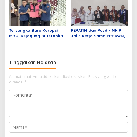
Mitra Strategis Dunia
Pengembangan Profesi
Usaha
Advokat
Tersangka Baru Korupsi
PERATIN dan Pusdik MK RI
MBG, Kejagung RI Tetapkan
Jalin Kerja Sama PPHKWN,
GHS
Perkuat Pemahaman
Konstitusi Advokat di Era
Digital
Tinggalkan Balasan
Alamat email Anda tidak akan dipublikasikan.
Ruas yang wajib
ditandai
*