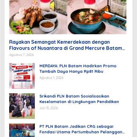
Rayakan Semangat Kemerdekaan dengan
Flavours of Nusantara di Grand Mercure Batam
Centre
Agustus 7, 2026
MERDAYA: PLN Batam Hadirkan Promo
Tambah Daya Hanya Rp81 Ribu
Agustus 1, 2026
Srikandi PLN Batam Sosialisasikan
Keselamatan di Lingkungan Pendidikan
Juli 31, 2026
PT PLN Batam Jadikan CRG sebagai
Fondasi Utama Pertumbuhan Pelanggan